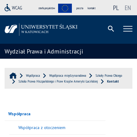
PL
EN
strefa projektów
poczta
kontakt
Wydział Prawa i Administracji
Współpraca
Współpraca międzynarodowa
Szkoły Prawa Obcego
Szkoła Prawa Hiszpańskiego i Praw Krajów Ameryki Łacińskiej
Kontakt
Współpraca
Współpraca z otoczeniem