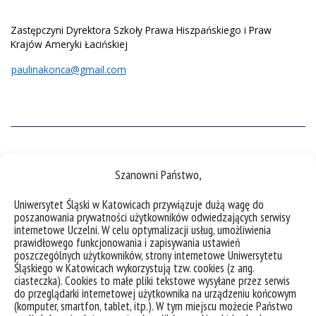
Zastępczyni Dyrektora Szkoły Prawa Hiszpańskiego i Praw
Krajów Ameryki Łacińskiej
paulinakonca@gmail.com
Szanowni Państwo,
Uniwersytet Śląski w Katowicach przywiązuje dużą wagę do
poszanowania prywatności użytkowników odwiedzających serwisy
internetowe Uczelni. W celu optymalizacji usług, umożliwienia
prawidłowego funkcjonowania i zapisywania ustawień
poszczególnych użytkowników, strony internetowe Uniwersytetu
Śląskiego w Katowicach wykorzystują tzw. cookies (z ang.
Zapraszamy do śledzenia
Fanpejdża Szkoły
!
ciasteczka). Cookies to małe pliki tekstowe wysyłane przez serwis
do przeglądarki internetowej użytkownika na urządzeniu końcowym
(komputer, smartfon, tablet, itp.). W tym miejscu możecie Państwo