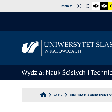
kontrast
Wydział Nauk Ścisłych i Techni
badania
VINCI – Dive into science | Ponad 70