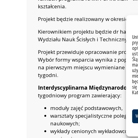
kształcenia.
Projekt będzie realizowany w okresie od
Kierownikiem projektu będzie dr hab. Se
Un
Wydziału Nauk Ścisłych i Technicznych 
pry
opt
Projekt przewiduje opracowanie programu
ust
Ślą
Wybór formy wsparcia wynika z popularn
mał
na pierwszym miejscu wymieniane są szko
uży
tygodni.
mie
bę
się
Interdyscyplinarna Międzynarodowa Ś
Ka
tygodniowy program zawierający:
moduły zajęć podstawowych,
warsztaty specjalistyczne polegają
W
naukowych;
wykłady cenionych wykładowców za