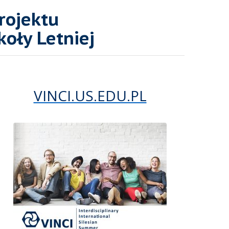
projektu
oły Letniej
VINCI.US.EDU.PL