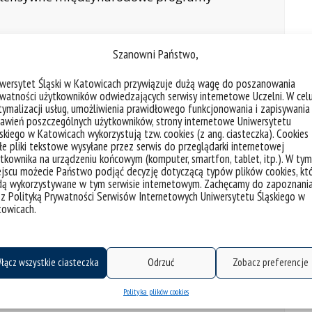
 01.11.2021 do 31.08.2023.
Szanowni Państwo,
weryn Kowalski, prof. UŚ – Prodziekan
iwersytet Śląski w Katowicach przywiązuje dużą wagę do poszanowania
ds. badań naukowych i współpracy z zagranicą
watności użytkowników odwiedzających serwisy internetowe Uczelni. W cel
ymalizacji usług, umożliwienia prawidłowego funkcjonowania i zapisywania
 i realizację międzynarodowej szkoły letniej.
awień poszczególnych użytkowników, strony internetowe Uniwersytetu
skiego w Katowicach wykorzystują tzw. cookies (z ang. ciasteczka). Cookies
ości tzw. short-term programs, wśród których
e pliki tekstowe wysyłane przez serwis do przeglądarki internetowej
ły letnie i inne programy, trwające od 2 do 8
tkownika na urządzeniu końcowym (komputer, smartfon, tablet, itp.). W tym
jscu możecie Państwo podjąć decyzję dotyczącą typów plików cookies, kt
dą wykorzystywane w tym serwisie internetowym. Zachęcamy do zapoznani
 z Polityką Prywatności Serwisów Internetowych Uniwersytetu Śląskiego w
ląska Szkoła Letnia
to intensywny 3
towicach.
cych na udziale studentów w badaniach
łącz wszystkie ciasteczka
Odrzuć
Zobacz preferencje
Polityka plików cookies
granicznych;