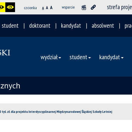
strefa proj
A
wsparcie
czcionka
A
A
student
doktorant
kandydat
absolwent
pra
wydział
student
kandydat
cznych
0 tyś. zł. dla projektu Interdyscyplinarnej Międzynarodowej Śląskiej Szkoły Letniej