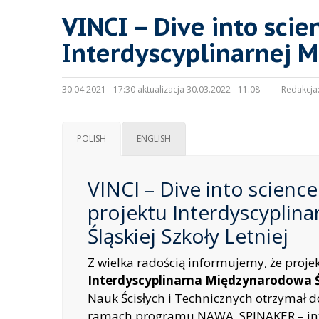
VINCI – Dive into scien
Interdyscyplinarnej M
30.04.2021 - 17:30 aktualizacja 30.03.2022 - 11:08
Redakcja
POLISH
ENGLISH
VINCI – Dive into science
projektu Interdyscyplin
Śląskiej Szkoły Letniej
Z wielka radością informujemy, że proje
Interdyscyplinarna Międzynarodowa Ś
Nauk Ścisłych i Technicznych otrzymał d
ramach programu NAWA SPINAKER – in