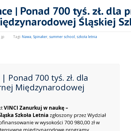
ce | Ponad 700 tyś. zł. dla 
iędzynarodowej Śląskiej Szk
:
jp
Tagi:
Nawa
,
Spinaker
,
summer school
,
szkoła letnia
 | Ponad 700 tyś. zł. dla
arnej Międzynarodowej
kt
VINCI Zanurkuj w naukę –
ląska Szkoła Letnia
zgłoszony przez Wydział
ofinansowanie w wysokości 700 980,00 zł w
tensywne międzynarodowe programy