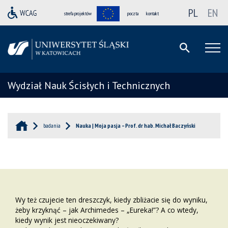
PL
EN
strefa projektów
poczta
kontakt
Wydział Nauk Ścisłych i Technicznych
badania
Nauka | Moja pasja – Prof. dr hab. Michał Baczyński
Wy też czujecie ten dreszczyk, kiedy zbliżacie się do wyniku,
żeby krzyknąć – jak Archimedes – „Eureka!”? A co wtedy,
kiedy wynik jest nieoczekiwany?