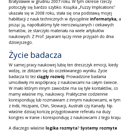
Bratysławie w grudniu 2007 roku. W tym okresie rzeczy
potoczyły się bardzo szybko. Książka „Fuzzy Implications”
ukazała się w 2008 roku, stała się ona podstawą mojej
habilitacji z nauk technicznych w dyscyplinie
informatyka,
a
pisząc ją, napotkaliśmy tyle nierozwiązanych i ciekawych
tematów, że starczyło materiału na wiele artykułów
naukowych. Z Prof. Jayaram łączy mnie przyjaźń do dnia
dzisiejszego.
Życie badacza
W samej pracy naukowej lubię ten dreszczyk emocji, kiedy
widzę, że zbliżam się do oczekiwanego wyniku. Życie
badacza to też
ciągły
rozwój
. Prowadzone badania
umożliwiły mi współpracę z naukowcami na całym świecie.
W mało którym innym zawodzie ma się tyle kontaktów, co
mamy właśnie my, naukowcy. Praktycznie codziennie
koresponduję lub rozmawiam z innymi naukowcami, w tym
z Indii, Hiszpanii, Chin, Słowacji, Australii czy Kanady. Np.
właśnie dzisiaj kończę przygotowanie referatu na duży
kongres w Iranie i koresponduję z naukowcami z tego kraju.
A dlaczego właśnie
logika rozmyta
?
Systemy rozmyte