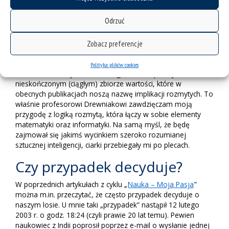
pozwoliło mi na napisanie pracy magisterskiej łączącej w
sobie elementy matematyki oraz informatyki. Po obronie
Odrzuć
magisterskiej zaproponowano mi pozostanie na uczelni. W
tamtym czasie nie trzeba było mieć gotowego pomysłu na
doktorat, jak to ma miejsce teraz. Trafiłem pod opiekę dra
Zobacz preferencje
hab. Józefa Drewniaka, szefa Zakładu Informatyki.
Zainteresowałem się badaniem spójników
Polityka plików cookies
wielowartościowych, a w szczególności implikacji o
nieskończonym (ciągłym) zbiorze wartości, które w
obecnych publikacjach noszą nazwę implikacji rozmytych. To
właśnie profesorowi Drewniakowi zawdzięczam moją
przygodę z logiką rozmytą, która łączy w sobie elementy
matematyki oraz informatyki. Na samą myśl, że będę
zajmował się jakimś wycinkiem szeroko rozumianej
sztucznej inteligencji, ciarki przebiegały mi po plecach.
Czy przypadek decyduje?
W poprzednich artykułach z cyklu „
Nauka – Moja Pasja
”
można m.in. przeczytać, że często przypadek decyduje o
naszym losie. U mnie taki „przypadek” nastąpił 12 lutego
2003 r. o godz. 18:24 (czyli prawie 20 lat temu). Pewien
naukowiec z Indii poprosił poprzez e-mail o wysłanie jednej