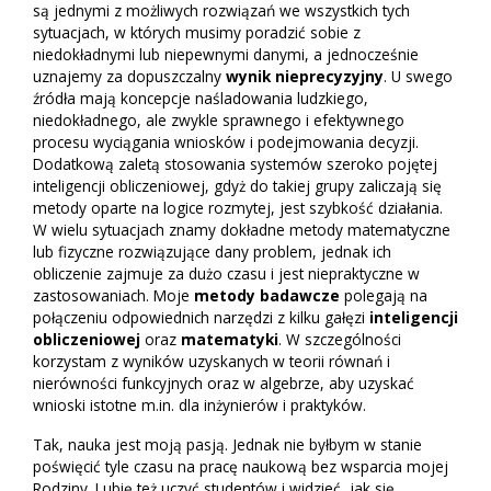
są jednymi z możliwych rozwiązań we wszystkich tych
sytuacjach, w których musimy poradzić sobie z
niedokładnymi lub niepewnymi danymi, a jednocześnie
uznajemy za dopuszczalny
wynik nieprecyzyjny
. U swego
źródła mają koncepcje naśladowania ludzkiego,
niedokładnego, ale zwykle sprawnego i efektywnego
procesu wyciągania wniosków i podejmowania decyzji.
Dodatkową zaletą stosowania systemów szeroko pojętej
inteligencji obliczeniowej, gdyż do takiej grupy zaliczają się
metody oparte na logice rozmytej, jest szybkość działania.
W wielu sytuacjach znamy dokładne metody matematyczne
lub fizyczne rozwiązujące dany problem, jednak ich
obliczenie zajmuje za dużo czasu i jest niepraktyczne w
zastosowaniach. Moje
metody badawcze
polegają na
połączeniu odpowiednich narzędzi z kilku gałęzi
inteligencji
obliczeniowej
oraz
matematyki
. W szczególności
korzystam z wyników uzyskanych w teorii równań i
nierówności funkcyjnych oraz w algebrze, aby uzyskać
wnioski istotne m.in. dla inżynierów i praktyków.
Tak, nauka jest moją pasją. Jednak nie byłbym w stanie
poświęcić tyle czasu na pracę naukową bez wsparcia mojej
Rodziny. Lubię też uczyć studentów i widzieć, jak się