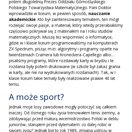
potem długoletnią Prezes Oddziału Górnośląskiego
Polskiego Towarzystwa Matematycznego. Pani Doktor
wprowadziła w liceum, w pewien sposób,
nauczanie
akademickie
. Kto był zainteresowany tematem, ten mógł
rozwijać swoje pasje, a materiał, który wtedy przerabialiśmy
częściowo pokrywał się z materiałem na I roku studiów
matematycznych. Muszę też wspomnieć o informatyce,
gdzie w I klasie liceum programowaliśmy na komputerach
ZX Spectrum, pisząc m.in. algorytmy i programy oparte na
twierdzeniach Cramera lub Kroneckera-Capellego albo…
pisaliśmy programy, które rozdawały karty w brydżu i te
rozdania były potem drukowane (w szkole był zakaz grania
w karty, ale nie na wydrukowanych rozdaniach!). Tak, w I
klasie liceum takie tematy były realizowane prawie 40 lat
temu.
A może sport?
Jednak moje losy zawodowe mogły potoczyć się całkiem
inaczej. Od ósmego roku życia trenowałem tenis ziemny, a
zdobywając przed maturą wicemistrzostwo Polski w deblu
juniorów, stanąłem przed dylematem: co dalej robić w
swoim życiu? Jednak był to rok 1989, zmiana ustroju w