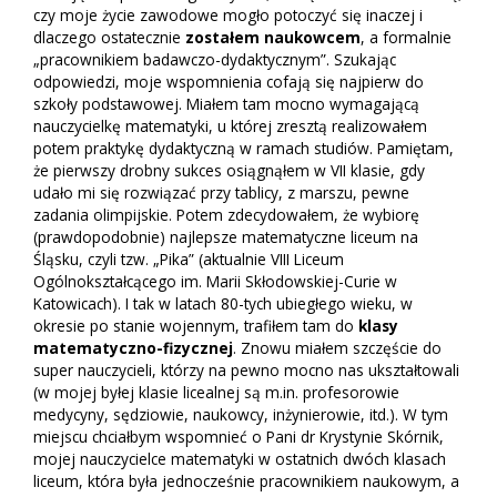
czy moje życie zawodowe mogło potoczyć się inaczej i
dlaczego ostatecznie
zostałem naukowcem
, a formalnie
„pracownikiem badawczo-dydaktycznym”. Szukając
odpowiedzi, moje wspomnienia cofają się najpierw do
szkoły podstawowej. Miałem tam mocno wymagającą
nauczycielkę matematyki, u której zresztą realizowałem
potem praktykę dydaktyczną w ramach studiów. Pamiętam,
że pierwszy drobny sukces osiągnąłem w VII klasie, gdy
udało mi się rozwiązać przy tablicy, z marszu, pewne
zadania olimpijskie. Potem zdecydowałem, że wybiorę
(prawdopodobnie) najlepsze matematyczne liceum na
Śląsku, czyli tzw. „Pika” (aktualnie VIII Liceum
Ogólnokształcącego im. Marii Skłodowskiej-Curie w
Katowicach). I tak w latach 80-tych ubiegłego wieku, w
okresie po stanie wojennym, trafiłem tam do
klasy
matematyczno-fizycznej
. Znowu miałem szczęście do
super nauczycieli, którzy na pewno mocno nas ukształtowali
(w mojej byłej klasie licealnej są m.in. profesorowie
medycyny, sędziowie, naukowcy, inżynierowie, itd.). W tym
miejscu chciałbym wspomnieć o Pani dr Krystynie Skórnik,
mojej nauczycielce matematyki w ostatnich dwóch klasach
liceum, która była jednocześnie pracownikiem naukowym, a