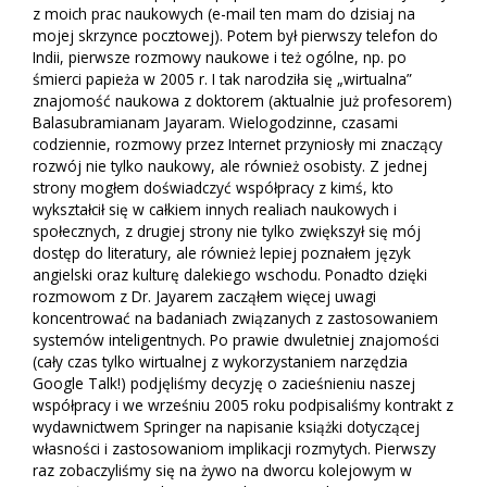
z moich prac naukowych (e-mail ten mam do dzisiaj na
mojej skrzynce pocztowej). Potem był pierwszy telefon do
Indii, pierwsze rozmowy naukowe i też ogólne, np. po
śmierci papieża w 2005 r. I tak narodziła się „wirtualna”
znajomość naukowa z doktorem (aktualnie już profesorem)
Balasubramianam Jayaram. Wielogodzinne, czasami
codziennie, rozmowy przez Internet przyniosły mi znaczący
rozwój nie tylko naukowy, ale również osobisty. Z jednej
strony mogłem doświadczyć współpracy z kimś, kto
wykształcił się w całkiem innych realiach naukowych i
społecznych, z drugiej strony nie tylko zwiększył się mój
dostęp do literatury, ale również lepiej poznałem język
angielski oraz kulturę dalekiego wschodu. Ponadto dzięki
rozmowom z Dr. Jayarem zacząłem więcej uwagi
koncentrować na badaniach związanych z zastosowaniem
systemów inteligentnych. Po prawie dwuletniej znajomości
(cały czas tylko wirtualnej z wykorzystaniem narzędzia
Google Talk!) podjęliśmy decyzję o zacieśnieniu naszej
współpracy i we wrześniu 2005 roku podpisaliśmy kontrakt z
wydawnictwem Springer na napisanie książki dotyczącej
własności i zastosowaniom implikacji rozmytych. Pierwszy
raz zobaczyliśmy się na żywo na dworcu kolejowym w