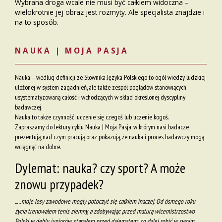
Wybrana droga wcale nie musi być całkiem widoczna –
wielokrotnie jej obraz jest rozmyty. Ale specjalista znajdzie i
na to sposób.
NAUKA | MOJA PASJA
Nauka – według definicji ze Słownika Języka Polskiego to ogół wiedzy ludzkiej
ułożonej w system zagadnień, ale także zespół poglądów stanowiących
usystematyzowaną całość i wchodzących w skład określonej dyscypliny
badawczej.
Nauka to także czynność: uczenie się czegoś lub uczenie kogoś.
Zapraszamy do lektury cyklu Nauka | Moja Pasja, w którym nasi badacze
prezentują, nad czym pracują oraz pokazują, że nauka i proces badawczy mogą
wciągnąć na dobre.
Dylemat: nauka? czy sport? A może
znowu przypadek?
„…moje losy zawodowe mogły potoczyć się całkiem inaczej. Od ósmego roku
życia trenowałem tenis ziemny, a zdobywając przed maturą wicemistrzostwo
Polski w deblu juniorów, stanąłem przed dylematem: co dalej robić w swoim