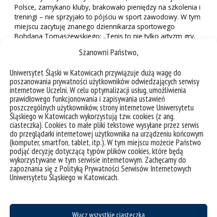
Polsce, zamykano kluby, brakowało pieniędzy na szkolenia i
treningi – nie sprzyjało to pójściu w sport zawodowy. W tym
miejscu zacytuję znanego dziennikarza sportowego
Bohdana Tomaszewskiego: „Tenis to nie tylko artyzm gry,
to też matematyka. Cudów nie ma – trzeba wygrywać
Szanowni Państwo,
najważniejsze punkty, należy bronić setboli i meczboli.” Być
może to połączenie sportu i matematyki (oraz informatyki)
Uniwersytet Śląski w Katowicach przywiązuje dużą wagę do
wyszło mi na dobre. Jak już powiedziałem swego czasu w
poszanowania prywatności użytkowników odwiedzających serwisy
innym wywiadzie: „Sport uczy pokory tak względem
internetowe Uczelni. W celu optymalizacji usług, umożliwienia
porażek, jak i wygranych – tego trzeba nauczyć się podobnie
prawidłowego funkcjonowania i zapisywania ustawień
jak dyscypliny, ta wiedza okazuje się być niezbędną nie tylko
poszczególnych użytkowników, strony internetowe Uniwersytetu
na korcie, ale także w pracy naukowej i w życiu”.
Śląskiego w Katowicach wykorzystują tzw. cookies (z ang.
ciasteczka). Cookies to małe pliki tekstowe wysyłane przez serwis
A jednak matematyka
do przeglądarki internetowej użytkownika na urządzeniu końcowym
(komputer, smartfon, tablet, itp.). W tym miejscu możecie Państwo
podjąć decyzję dotyczącą typów plików cookies, które będą
W takiej sytuacji społeczno-gospodarczej i politycznej
wykorzystywane w tym serwisie internetowym. Zachęcamy do
decyzja o podjęciu studiowania matematyki właściwie była
zapoznania się z Polityką Prywatności Serwisów Internetowych
raczej oczywista. I tak „wylądowałem” na
Uniwersytecie
Uniwersytetu Śląskiego w Katowicach.
Śląskim w Katowicach
na specjalności
zastosowania
matematyki
. Kolejnym istotnym wydarzeniem w moim
życiu był zakup przez moich rodziców, na II lub III roku
studiów, pierwszego komputera IBM klasy 386DX. To
Włącz wszystkie ciasteczka