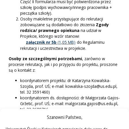
Część II formularza musi być potwierdzona przez
szkołę (podpis wychowawcy/innego pracownika +
pieczątka szkoły).
Osoby małoletnie przystępujące do rekrutacji
zobowiązane są dodatkowo do złożenia
Zgody
rodzica/ prawnego opiekuna
na udział w
Projekcie
,
którego wzór stanowi
załącznik nr 5b
do Regulaminu
rekrutacji i uczestnictwa w projekcie.
Osoby ze szczególnymi potrzebami
, zarówno w
procesie rekrutacji, jak i po przyjęciu do projektu, proszone
są o kontakt z:
koordynatorem projektu: dr Katarzyna Kowalska-
Szojda, prof. UŚ; e-mail: kowalska-szojda@us.edu.pl,
tel. 32 3591460)
koordynatorem ds. dostępności: dr Małgorzata Gajos-
Gržetić, prof. UŚ; e-mail: malgorzata.gajos@us.edu.pl,
tel. 32 3689716
Centrum Obsługi Studentów: e-mail:
Szanowni Państwo,
dlastudenta@us.edu.pl;