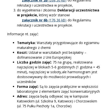
załącznik nr 2b
do Regulaminu
rekrutacji i uczestnictwa w projekcie,
do wypełnienia i złożenia:
Deklaracji uczestnictwa
w projekcie,
której wzór stanowi
załącznik nr 6b
do Regulaminu
rekrutacji i uczestnictwa w projekcie.
Informacje nt. zajęć:
Tematyka:
Warsztaty przygotowujące do egzaminu
maturalnego z chemii
Koszt:
Udział w warsztatach jest bezpłatny –
dofinansowanie z Unii Europejskiej
Liczba godzin zajęć:
75 na grupę, realizowana
najczęściej w blokach 5-6 godzinnych (1 godzina = 45
minut), najczęściej w soboty,ale harmonogram jest
dostosowywany do możliwości prowadzących i
uczestników
Forma zajęć:
Są to zajęcia praktyczne w większości
laboratoryjne z elementami zajęć konwersatoryjnych
Adres:
zajęcia będą odbywać się w kampusie
Katowickim (ul. Szkolna 9, Katowice) i Chorzowskim
(ul. 75 Pułku Piechoty 1a, Chorzów)