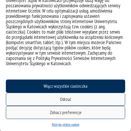
Uniwersytet Śląski w Katowicach przywiązuje dużą wagę do
Komisja rekrutacyjna:
poszanowania prywatności użytkowników odwiedzających serwisy
internetowe Uczelni. W celu optymalizacji usług, umożliwienia
Przewodniczący Komisji: dr Katarzyna Kowalska-
prawidłowego funkcjonowania i zapisywania ustawień
Szojda, prof. UŚ,
poszczególnych użytkowników, strony internetowe Uniwersytetu
Członek: mgr Ewelina Ślusarek
Śląskiego w Katowicach wykorzystują tzw. cookies (z ang.
Członek: dr hab. Aneta Słodek, prof. UŚ
ciasteczka). Cookies to małe pliki tekstowe wysyłane przez serwis
do przeglądarki internetowej użytkownika na urządzeniu końcowym
Dokumenty rekrutacyjne należy złożyć
osobiście lub
(komputer, smartfon, tablet, itp.). W tym miejscu możecie Państwo
przesłać pocztą/kurierem (decyduje data wpływu
podjąć decyzję dotyczącą typów plików cookies, które będą
dokumentów na Uczelnię)
w Biurze Projektu
:
wykorzystywane w tym serwisie internetowym. Zachęcamy do
zapoznania się z Polityką Prywatności Serwisów Internetowych
adres: ul. Bankowa 14, Katowice, pokój 328
Uniwersytetu Śląskiego w Katowicach.
od poniedziałku do piątku w godzinach od 8.00 –
15.00.
jeżeli nie ma możliwości dostarczenia dokumentów
Włącz wszystkie ciasteczka
rekrutacyjnych w podanych dniach/godzinach proszę o
bezpośredni kontakt mejlowy z Koordynatorem Projektu w
Odrzuć
celu ustalenia innej możliwości
Zobacz preferencje
Kontakt do zespołu odpowiedzialnego za proces rekrutacji:
Koordynator Projektu:
dr Katarzyna Kowalska-Szojda,
prof. UŚ
Polityka plików cookies
E-mail:
katarzyna.kowalska-szojda@us.edu.pl
, tel.: 32 359