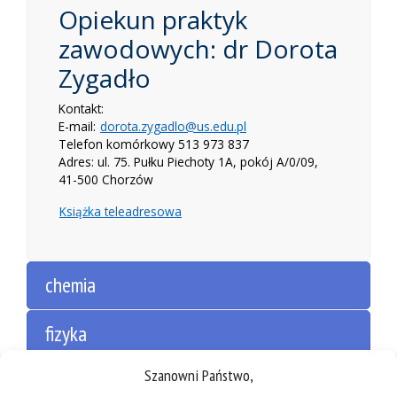
Opiekun praktyk
zawodowych: dr Dorota
Zygadło
Kontakt:
E-mail:
dorota.zygadlo@us.edu.pl
Telefon komórkowy 513 973 837
Adres: ul. 75. Pułku Piechoty 1A, pokój A/0/09,
41-500 Chorzów
Książka teleadresowa
chemia
fizyka
Szanowni Państwo,
fizyka medyczna