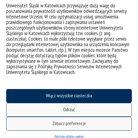
Uniwersytet Śląski w Katowicach przywiązuje dużą wagę do
informatyka
poszanowania prywatności użytkowników odwiedzających serwisy
internetowe Uczelni. W celu optymalizacji usług, umożliwienia
prawidłowego funkcjonowania i zapisywania ustawień
informatyka stosowana
poszczególnych użytkowników, strony internetowe Uniwersytetu
Śląskiego w Katowicach wykorzystują tzw. cookies (z ang.
ciasteczka). Cookies to małe pliki tekstowe wysyłane przez serwis
do przeglądarki internetowej użytkownika na urządzeniu końcowym
inżynieria biomedyczna
(komputer, smartfon, tablet, itp.). W tym miejscu możecie Państwo
podjąć decyzję dotyczącą typów plików cookies, które będą
wykorzystywane w tym serwisie internetowym. Zachęcamy do
inżynieria materiałowa
zapoznania się z Polityką Prywatności Serwisów Internetowych
Uniwersytetu Śląskiego w Katowicach.
matematyka
mechatronika
Włącz wszystkie ciasteczka
Odrzuć
mikro i nanotechnologia
Zobacz preferencje
technologia chemiczna
Polityka plików cookies