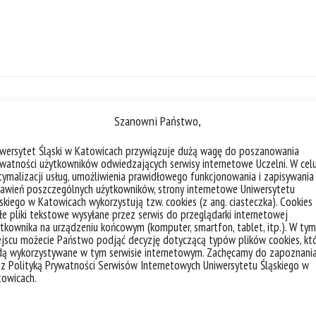
liczba akt
Szanowni Państwo,
iwersytet Śląski w Katowicach przywiązuje dużą wagę do poszanowania
watności użytkowników odwiedzających serwisy internetowe Uczelni. W cel
ymalizacji usług, umożliwienia prawidłowego funkcjonowania i zapisywania
awień poszczególnych użytkowników, strony internetowe Uniwersytetu
Studenci Szkoły Letniej Vinci w Kop
skiego w Katowicach wykorzystują tzw. cookies (z ang. ciasteczka). Cookies
e pliki tekstowe wysyłane przez serwis do przeglądarki internetowej
tkownika na urządzeniu końcowym (komputer, smartfon, tablet, itp.). W tym
jscu możecie Państwo podjąć decyzję dotyczącą typów plików cookies, kt
dą wykorzystywane w tym serwisie internetowym. Zachęcamy do zapoznani
kategorie:
badania
vinci
 z Polityką Prywatności Serwisów Internetowych Uniwersytetu Śląskiego w
tagi :
nava
spinaker
summer school
summerschoolvi
towicach.