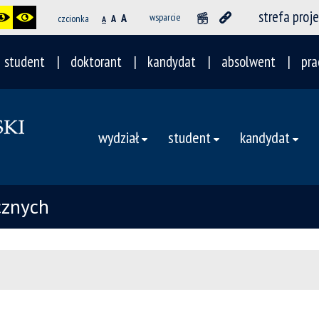
strefa proj
A
wsparcie
czcionka
A
A
student
doktorant
kandydat
absolwent
pra
wydział
student
kandydat
cznych