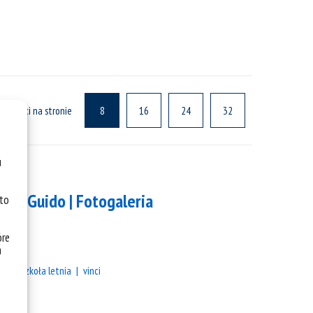
ualności na stronie
8
16
24
32
u
alni Guido | Fotogaleria
 to
óre
a
nci
szkoła letnia
vinci