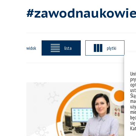
#zawodnaukowie
widok
lista
plytki
Un
pry
opt
ust
Ślą
mał
uży
mie
bę
się
Ka