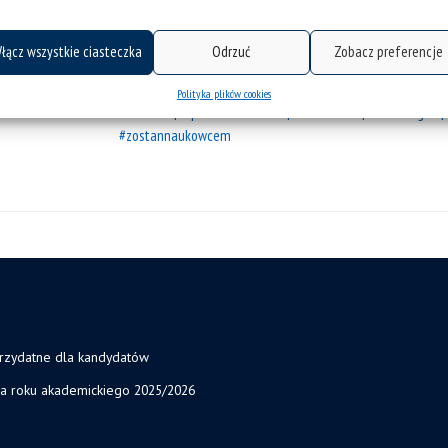
Uczelni, Instytut Inżynierii Biomedycznej
łącz wszystkie ciasteczka
Odrzuć
Zobacz preferencje
kategorie:
kartka z kalendarza
wiadomości
tagi :
#fizyka_medyczna
#kartkazkalendarza
#mariacu
Polityka plików cookies
#science
#promieniowanie
#radiation
#radiologia
#zostannaukowcem
przydatne dla kandydatów
ja roku akademickiego 2025/2026