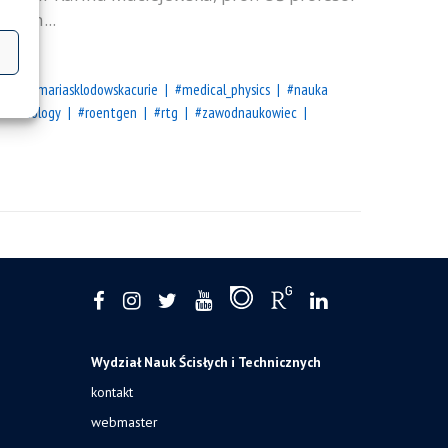
 Czym...
rie
#mariasklodowskacurie
#medical_physics
#nauka
#radiology
#roentgen
#rtg
#zawodnaukowiec
Wydział Nauk Ścisłych i Technicznych
kontakt
webmaster