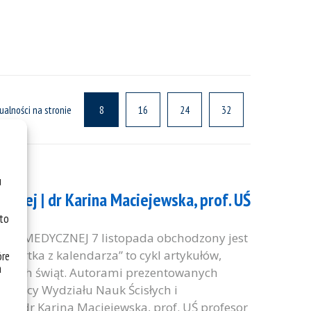
ualności na stronie
8
16
24
32
u
znej | dr Karina Maciejewska, prof. UŚ
 to
YKI MEDYCZNEJ 7 listopada obchodzony jest
Kartka z kalendarza” to cykl artykułów,
óre
a
ypowych świąt. Autorami prezentowanych
cownicy Wydziału Nauk Ścisłych i
icz dr Karina Maciejewska, prof. UŚ profesor