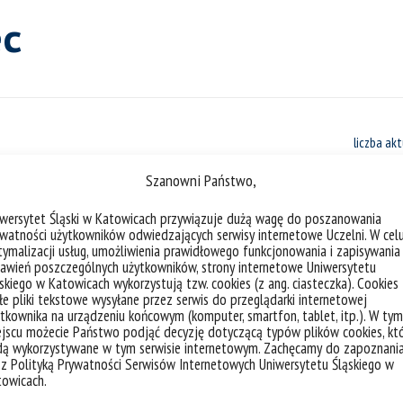
c
liczba akt
Szanowni Państwo,
iwersytet Śląski w Katowicach przywiązuje dużą wagę do poszanowania
watności użytkowników odwiedzających serwisy internetowe Uczelni. W cel
ymalizacji usług, umożliwienia prawidłowego funkcjonowania i zapisywania
Międzynarodowy Dzień Fizyki Medyc
awień poszczególnych użytkowników, strony internetowe Uniwersytetu
skiego w Katowicach wykorzystują tzw. cookies (z ang. ciasteczka). Cookies
e pliki tekstowe wysyłane przez serwis do przeglądarki internetowej
7 listopada MIĘDZYNARODOWY DZIEŃ FIZ
tkownika na urządzeniu końcowym (komputer, smartfon, tablet, itp.). W tym
Międzynarodowy Dzień Fizyki Medycznej. „
jscu możecie Państwo podjąć decyzję dotyczącą typów plików cookies, kt
dą wykorzystywane w tym serwisie internetowym. Zachęcamy do zapoznani
które powstawały z okazji różnych niet
 z Polityką Prywatności Serwisów Internetowych Uniwersytetu Śląskiego w
materiałów są studenci, doktoranci i pra
towicach.
Technicznych UŚ. Fot. Małgorzata Kłoskow