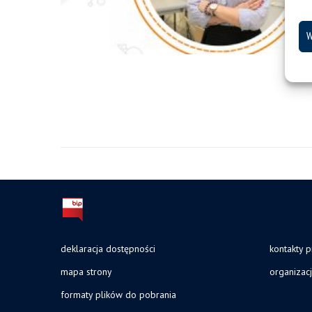
W
deklaracja dostępności
kontakty 
mapa strony
organizac
formaty plików do pobrania