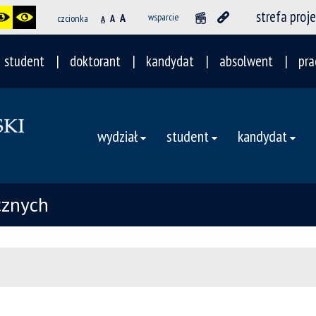
strefa proj
A
wsparcie
czcionka
A
A
student
doktorant
kandydat
absolwent
pra
wydział
student
kandydat
cznych