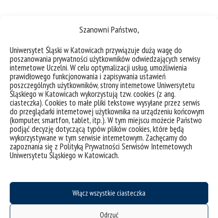
Szanowni Państwo,
Harmonogram
Uniwersytet Śląski w Katowicach przywiązuje dużą wagę do
poszanowania prywatności użytkowników odwiedzających serwisy
internetowe Uczelni. W celu optymalizacji usług, umożliwienia
Zapisy
prawidłowego funkcjonowania i zapisywania ustawień
poszczególnych użytkowników, strony internetowe Uniwersytetu
Śląskiego w Katowicach wykorzystują tzw. cookies (z ang.
ciasteczka). Cookies to małe pliki tekstowe wysyłane przez serwis
Transmisja - kanał nr 1
do przeglądarki internetowej użytkownika na urządzeniu końcowym
(komputer, smartfon, tablet, itp.). W tym miejscu możecie Państwo
podjąć decyzję dotyczącą typów plików cookies, które będą
wykorzystywane w tym serwisie internetowym. Zachęcamy do
zapoznania się z Polityką Prywatności Serwisów Internetowych
Transmisja - kanał nr 2
Uniwersytetu Śląskiego w Katowicach.
Komitet
Włącz wszystkie ciasteczka
Odrzuć