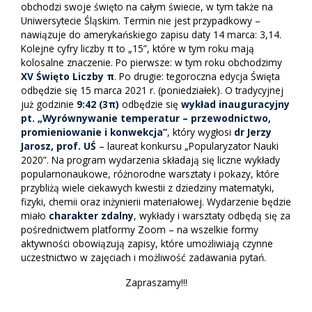
obchodzi swoje święto na całym świecie, w tym także na
Uniwersytecie Śląskim. Termin nie jest przypadkowy –
nawiązuje do amerykańskiego zapisu daty 14 marca: 3,14.
Kolejne cyfry liczby π to „15”, które w tym roku mają
kolosalne znaczenie. Po pierwsze: w tym roku obchodzimy
XV Święto Liczby π
. Po drugie: tegoroczna edycja Święta
odbędzie się 15 marca 2021 r. (poniedziałek). O tradycyjnej
już godzinie
9:42 (3π)
odbędzie się
wykład inauguracyjny
pt. „Wyrównywanie temperatur – przewodnictwo,
promieniowanie i konwekcja”
, który wygłosi
dr Jerzy
Jarosz, prof. UŚ
– laureat konkursu „Popularyzator Nauki
2020”. Na program wydarzenia składają się liczne wykłady
popularnonaukowe, różnorodne warsztaty i pokazy, które
przybliżą wiele ciekawych kwestii z dziedziny matematyki,
fizyki, chemii oraz inżynierii materiałowej. Wydarzenie będzie
miało
charakter zdalny
, wykłady i warsztaty odbędą się za
pośrednictwem platformy Zoom – na wszelkie formy
aktywności obowiązują zapisy, które umożliwiają czynne
uczestnictwo w zajęciach i możliwość zadawania pytań.
Zapraszamy!!!