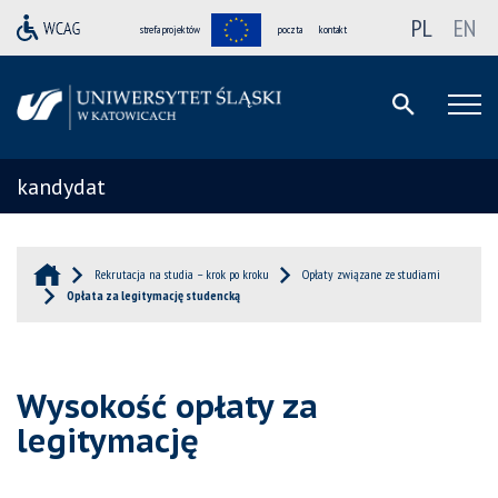
PL
EN
strefa projektów
poczta
kontakt
kandydat
Rekrutacja na studia – krok po kroku
Opłaty związane ze studiami
Opłata za legitymację studencką
Wysokość opłaty za
legitymację