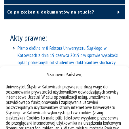
Co po złożeniu dokumentów na studia?
Akty prawne:
Pismo okólne nr 8 Rektora Uniwersytetu Śląskiego w
Katowicach z dnia 19 czerwca 2019 r. w sprawie wysokości
opłat pobieranych od studentów, doktorantów, słuchaczy
studiów podyplomowych za wydanie dokumentów
Szanowni Państwo,
począwszy od roku akademickiego 2019/2020
Uniwersytet Śląski w Katowicach przywiązuje dużą wagę do
Zarządzenie nr 77 Rektora Uniwersytetu Śląskiego w
poszanowania prywatności użytkowników odwiedzających serwisy
Katowicach z dnia 17 lipca 2012 r. w sprawie
internetowe Uczelni. W celu optymalizacji usług, umożliwienia
prawidłowego funkcjonowania i zapisywania ustawień
elektronicznych legitymacji studenckich i doktoranckich
poszczególnych użytkowników, strony internetowe Uniwersytetu
Śląskiego w Katowicach wykorzystują tzw. cookies (z ang.
ciasteczka). Cookies to małe pliki tekstowe wysyłane przez serwis
do przeglądarki internetowej użytkownika na urządzeniu końcowym
(komputer, smartfon, tablet, itp.). W tym miejscu możecie Państwo