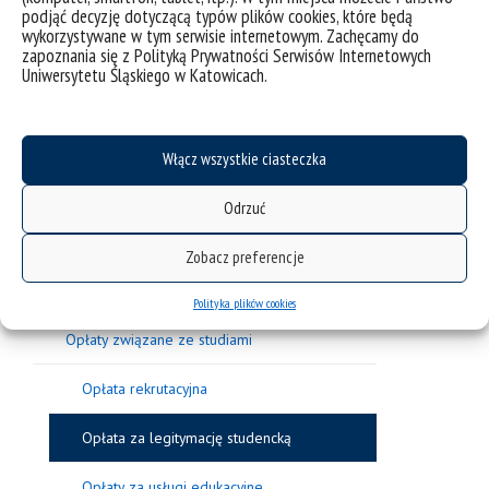
podjąć decyzję dotyczącą typów plików cookies, które będą
Rekrutacja na studia – krok po kroku
wykorzystywane w tym serwisie internetowym. Zachęcamy do
zapoznania się z Polityką Prywatności Serwisów Internetowych
Przebieg rekrutacji
Uniwersytetu Śląskiego w Katowicach.
Etap I rekrutacji
Włącz wszystkie ciasteczka
Etap II rekrutacji - po ogłoszeniu list osób
zakwalifikowanych
Odrzuć
Wymagane dokumenty
Zobacz preferencje
Olimpiady i konkursy
Polityka plików cookies
Opłaty związane ze studiami
Opłata rekrutacyjna
Opłata za legitymację studencką
Opłaty za usługi edukacyjne