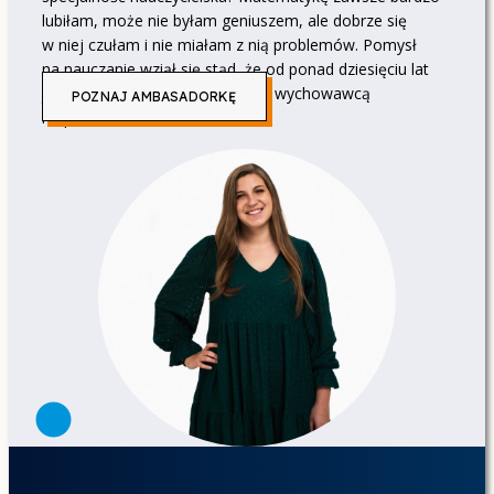
lubiłam, może nie byłam geniuszem, ale dobrze się
w niej czułam i nie miałam z nią problemów. Pomysł
na nauczanie wziął się stąd, że od ponad dziesięciu lat
jestem animatorem, a od pięciu wychowawcą
POZNAJ AMBASADORKĘ
na półkoloniach dla dzieci.