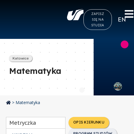
ZAPISZ
EN
SIĘ NA
STUDIA
Katowice
Matematyka
>
Matematyka
Metryczka
OPIS KIERUNKU
PROGRAM STUDIÓW