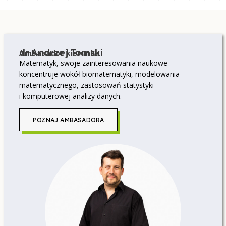
dr Andrzej Tomski
Ambasador kierunku
Matematyk, swoje zainteresowania naukowe
koncentruje wokół biomatematyki, modelowania
matematycznego, zastosowań statystyki
i komputerowej analizy danych.
POZNAJ AMBASADORA