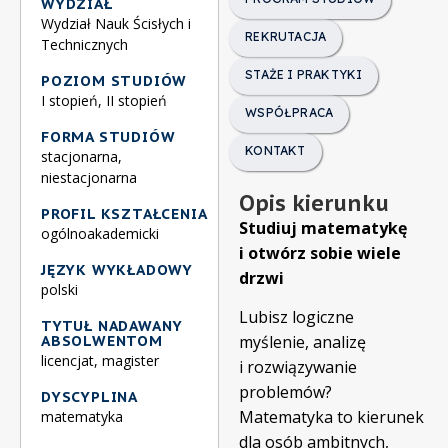
WYDZIAŁ
Wydział Nauk Ścisłych i
REKRUTACJA
Technicznych
STAŻE I PRAKTYKI
POZIOM STUDIÓW
I stopień, II stopień
WSPÓŁPRACA
FORMA STUDIÓW
KONTAKT
stacjonarna,
niestacjonarna
Opis kierunku
PROFIL KSZTAŁCENIA
Studiuj matematykę
ogólnoakademicki
i otwórz sobie wiele
JĘZYK WYKŁADOWY
drzwi
polski
Lubisz logiczne
TYTUŁ NADAWANY
ABSOLWENTOM
myślenie, analizę
licencjat, magister
i rozwiązywanie
problemów?
DYSCYPLINA
Matematyka to kierunek
matematyka
dla osób ambitnych,