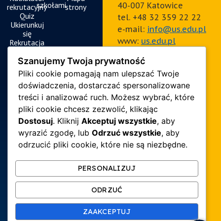
szkołami
40-007 Katowice
rekrutacyjny
strony
Quiz
tel. +48 32 359 22 22
Ukierunkuj
e-mail:
info@us.edu.pl
się
www:
us.edu.pl
Rekrutacja
krok po
NIP:
634-019-71-34
kroku
Szanujemy Twoja prywatność
Pliki cookie pomagają nam ulepszać Twoje
doświadczenia, dostarczać spersonalizowane
treści i analizować ruch. Możesz wybrać, które
Z
pliki cookie chcesz zezwolić, klikając
Uniwersytetem
Dostosuj
. Kliknij
Akceptuj wszystkie
, aby
wyrazić zgodę, lub
Odrzuć wszystkie
, aby
ZAPISZ
możesz
SIĘ NA
odrzucić pliki cookie, które nie są niezbędne.
STUDIA
#więcej
PERSONALIZUJ
ODRZUĆ
ZAAKCEPTUJ