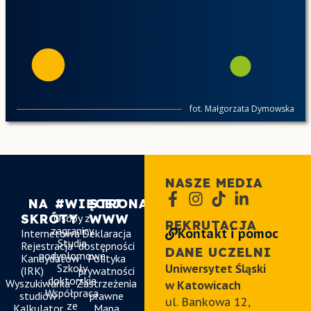
fot. Małgorzata Dymowska
NASZE MEDIA
NA
#WIĘCEJ
STRONA
SKRÓTY
Osoby z
WWW
REKRUTACJA
zagranicy
Kontakt i pomoc
Internetowa
Deklaracja
Studia
Rejestracja
dostępności
DANE UCZELNI
podyplomowe
Kandydatów
Polityka
Szkoły
Uniwersytet Śląski
(IRK)
prywatności
doktorskie
Wyszukiwarka
Zastrzeżenia
w Katowicach
Współpraca
studiów
prawne
ul. Bankowa 12,
ze
Kalkulator
Mapa