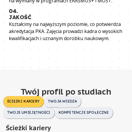
na wymiany w programach ERASMUS+ i MOST.
04.
JAKOŚĆ
Kształcimy na najwyższym poziomie, co potwierdza
akredytacja PKA. Zajęcia prowadzi kadra o wysokich
kwalifikacjach i uznanym dorobku naukowym.
Twój profil po studiach
ŚCIEŻKI KARIERY
TWOJA WIEDZA
TWOJE UMIEJĘTNOŚCI
KOMPETENCJE SPOŁECZNE
Ścieżki kariery