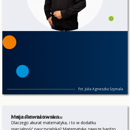
fot. Julia Agnieszka Szymala
Maja Powałowska
Ambasadorka kierunku
Dlaczego akurat matematyka, i to w dodatku
specjalność nauczycielska? Matematykę zawsze bardzo