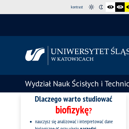
kontrast
Wydział Nauk Ścisłych i Techni
Dlaczego warto studiować
biofizykę
?
nauczysz się analizować i interpretować dane
biologiczne🌿 przy użyciu
narzędzi