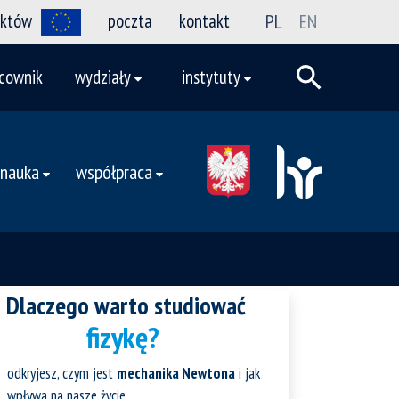
ektów
poczta
kontakt
PL
EN
cownik
wydziały
instytuty
nauka
współpraca
Dlaczego warto studiować
fizykę?
odkryjesz, czym jest
mechanika Newtona
i jak
wpływa na nasze życie,