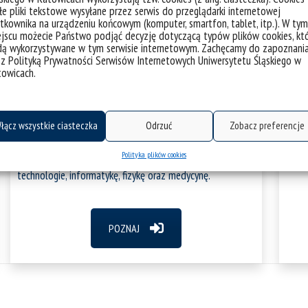
Bang 
e pliki tekstowe wysyłane przez serwis do przeglądarki internetowej
wspólną pasją.
kot S
tkownika na urządzeniu końcowym (komputer, smartfon, tablet, itp.). W tym
jscu możecie Państwo podjąć decyzję dotyczącą typów plików cookies, kt
dą wykorzystywane w tym serwisie internetowym. Zachęcamy do zapoznani
 z Polityką Prywatności Serwisów Internetowych Uniwersytetu Śląskiego w
towicach.
łącz wszystkie ciasteczka
Odrzuć
Zobacz preferencje
Polityka plików cookies
W słowach fizyka medyczna znajdziesz: nowoczesne
technologie, informatykę, fizykę oraz medycynę.
POZNAJ