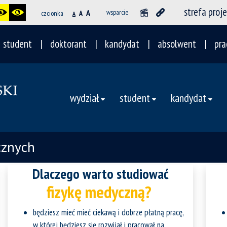
strefa proj
A
wsparcie
czcionka
A
A
student
doktorant
kandydat
absolwent
pra
wydział
student
kandydat
cznych
Dlaczego warto studiować
fizykę medyczną?
będziesz mieć mieć ciekawą i dobrze płatną pracę,
w której będziesz się rozwijał i pracował na