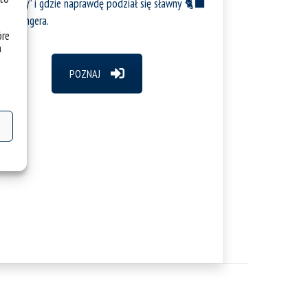
Theory” i gdzie naprawdę podział się sławny 🐈‍⬛
chrödingera.
óre
a
POZNAJ