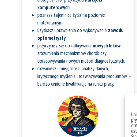
komputerowych
,
poznasz tajemnice życia na poziomie
molekularnym,
uzyskasz uprawnienia do wykonywania
zawodu
optometrysty
,
przyczynisz się do odkrywania
nowych leków
,
zrozumienia mechanizmów chorób czy
opracowywania nowych metod diagnostycznych,
rozwiniesz umiejętności analizy danych,
krytycznego myślenia i rozwiązywania problemów –
bardzo cenione kwalifikacje na runku pracy.
Un
pry
opt
ust
Ślą