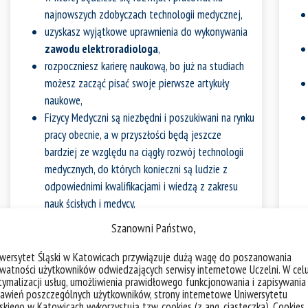
najnowszych zdobyczach technologii medycznej,
uzyskasz wyjątkowe uprawnienia do wykonywania
zawodu elektroradiologa
,
rozpoczniesz karierę naukową, bo już na studiach
możesz zacząć pisać swoje pierwsze artykuły
naukowe,
Fizycy Medyczni są niezbędni i poszukiwani na rynku
pracy obecnie, a w przyszłości będą jeszcze
bardziej ze względu na ciągły rozwój technologii
medycznych, do których konieczni są ludzie z
odpowiednimi kwalifikacjami i wiedzą z zakresu
nauk ścisłych i medycy,
polubisz
medyczny slang
: rentgen (RTG),
Szanowni Państwo,
tomografia komputerowa (TK), rezonans
magnetyczny (MR), pozytonowa tomografia
iwersytet Śląski w Katowicach przywiązuje dużą wagę do poszanowania
watności użytkowników odwiedzających serwisy internetowe Uczelni. W cel
emisyjna (PET), elektrokardiografia (EKG),
Zgłę
ymalizacji usług, umożliwienia prawidłowego funkcjonowania i zapisywania
elektroencefalografia (EEG), elektromiografia (EMG),
awień poszczególnych użytkowników, strony internetowe Uniwersytetu
które
skiego w Katowicach wykorzystują tzw. cookies (z ang. ciasteczka). Cookies
dołączysz do grona przyjaciół połączonych