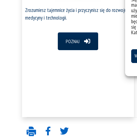
mał
Zrozumiesz tajemnice życia i przyczynisz się do rozwoju
uży
mie
medycyny i technologii.
bę
się
Ka
POZNAJ
W