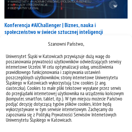
Konferencja #AIChallenger | Biznes, nauka i
społeczeństwo w świecie sztucznej inteligencji
Szanowni Państwo,
Elon Musk, Yuval Noah Harari i wielu innych
podpisało list otwarty o konieczności wstrzymania
Uniwersytet Śląski w Katowicach przywiązuje dużą wagę do
prac w laboratoriach nad AI w związku m.in z
poszanowania prywatności użytkowników odwiedzających serwisy
internetowe Uczelni. W celu optymalizacji usług, umożliwienia
ChatGPT 4.0. Z kolei Włochy zabroniły jego używanie
prawidłowego funkcjonowania i zapisywania ustawień
przez administrację. Czy powinniśmy zatrzymać AI,
poszczególnych użytkowników, strony internetowe Uniwersytetu
Śląskiego w Katowicach wykorzystują tzw. cookies (z ang.
ChatGPT i inne generatory treści ? Czy możemy
ciasteczka). Cookies to małe pliki tekstowe wysyłane przez serwis
funkcjonować bez AI w biznesie i nauce? Czy to
do przeglądarki internetowej użytkownika na urządzeniu końcowym
koniec...
(komputer, smartfon, tablet, itp.). W tym miejscu możecie Państwo
podjąć decyzję dotyczącą typów plików cookies, które będą
wykorzystywane w tym serwisie internetowym. Zachęcamy do
kategorie:
konferencje
student
zapoznania się z Polityką Prywatności Serwisów Internetowych
tagi :
#aichalanger
ai
chatgpt
Uniwersytetu Śląskiego w Katowicach.