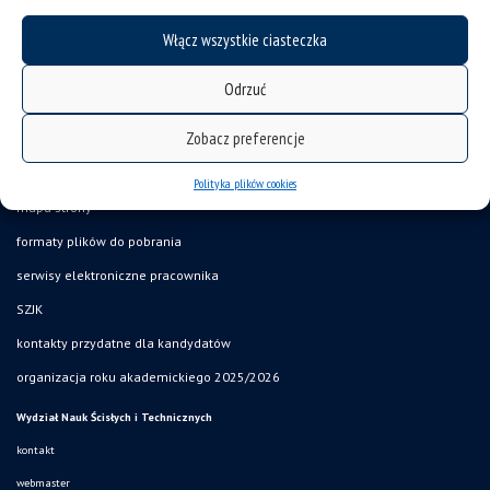
Włącz wszystkie ciasteczka
Odrzuć
Zobacz preferencje
deklaracja dostępności
Polityka plików cookies
mapa strony
formaty plików do pobrania
serwisy elektroniczne pracownika
SZJK
kontakty przydatne dla kandydatów
organizacja roku akademickiego 2025/2026
Wydział Nauk Ścisłych i Technicznych
kontakt
webmaster