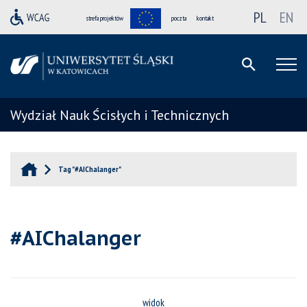
PL
EN
strefa projektów
poczta
kontakt
Wydział Nauk Ścisłych i Technicznych
Tag "#AIChalanger"
#AIChalanger
widok