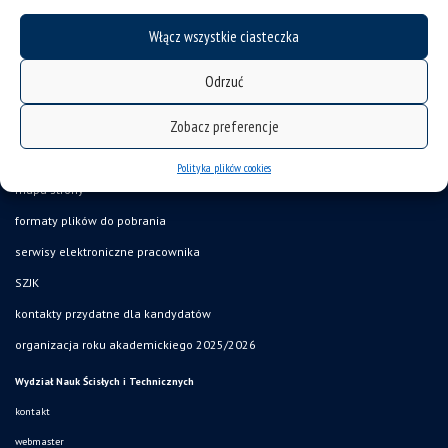
Włącz wszystkie ciasteczka
Odrzuć
Zobacz preferencje
deklaracja dostępności
Polityka plików cookies
mapa strony
formaty plików do pobrania
serwisy elektroniczne pracownika
SZJK
kontakty przydatne dla kandydatów
organizacja roku akademickiego 2025/2026
Wydział Nauk Ścisłych i Technicznych
kontakt
webmaster