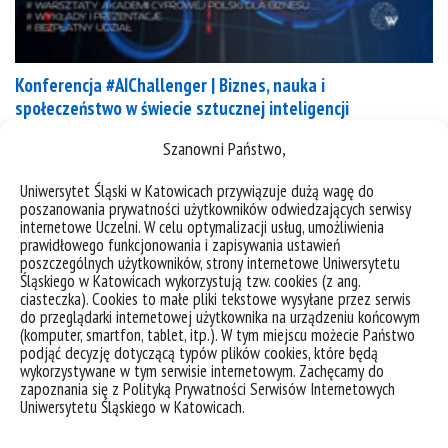
Konferencja #AIChallenger | Biznes, nauka i
społeczeństwo w świecie sztucznej inteligencji
Szanowni Państwo,
Elon Musk, Yuval Noah Harari i wielu innych
podpisało list otwarty o konieczności wstrzymania
Uniwersytet Śląski w Katowicach przywiązuje dużą wagę do
prac w laboratoriach nad AI w związku m.in z
poszanowania prywatności użytkowników odwiedzających serwisy
internetowe Uczelni. W celu optymalizacji usług, umożliwienia
ChatGPT 4.0. Z kolei Włochy zabroniły jego używanie
prawidłowego funkcjonowania i zapisywania ustawień
przez administrację. Czy powinniśmy zatrzymać AI,
poszczególnych użytkowników, strony internetowe Uniwersytetu
Śląskiego w Katowicach wykorzystują tzw. cookies (z ang.
ChatGPT i inne generatory treści ? Czy możemy
ciasteczka). Cookies to małe pliki tekstowe wysyłane przez serwis
funkcjonować bez AI w biznesie i nauce? Czy to
do przeglądarki internetowej użytkownika na urządzeniu końcowym
koniec...
(komputer, smartfon, tablet, itp.). W tym miejscu możecie Państwo
podjąć decyzję dotyczącą typów plików cookies, które będą
wykorzystywane w tym serwisie internetowym. Zachęcamy do
kategorie:
konferencje
student
zapoznania się z Polityką Prywatności Serwisów Internetowych
tagi :
#aichalanger
ai
chatgpt
Uniwersytetu Śląskiego w Katowicach.