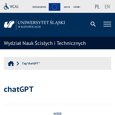
PL
EN
strefa projektów
poczta
kontakt
Wydział Nauk Ścisłych i Technicznych
Tag "chatGPT"
chatGPT
widok