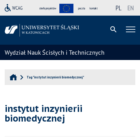
PL
EN
strefa projektów
poczta
kontakt
Wydział Nauk Ścisłych i Technicznych
Tag "instytut inzynierii biomedycznej"
instytut inzynierii
biomedycznej