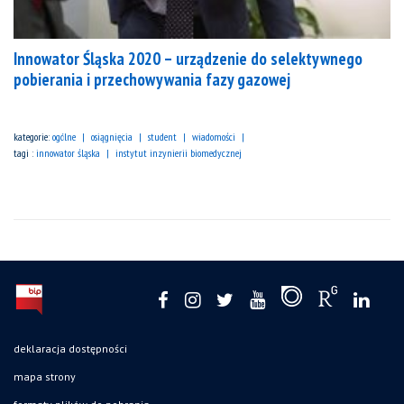
Innowator Śląska 2020 – urządzenie do selektywnego
pobierania i przechowywania fazy gazowej
kategorie:
ogólne
osiągnięcia
student
wiadomości
tagi :
innowator śląska
instytut inzynierii biomedycznej
deklaracja dostępności
mapa strony