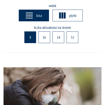
widok
lista
plytki
liczba aktualności na stronie
8
16
24
32