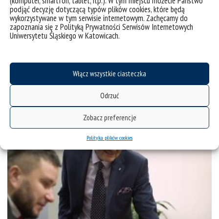
(komputer, smartfon, tablet, itp.). W tym miejscu możecie Państwo
podjąć decyzję dotyczącą typów plików cookies, które będą
wykorzystywane w tym serwisie internetowym. Zachęcamy do
zapoznania się z Polityką Prywatności Serwisów Internetowych
Uniwersytetu Śląskiego w Katowicach.
Pracownicy Instytutu Inżynierii Biomedycznej w walce z
covid-19 – dofinansowanie dla projektu
Włącz wszystkie ciasteczka
kategorie:
instytut inżynierii biomedycznej
osiągnięcia
projekty
wiadomości
tagi :
covid-19
instytut inzynierii biomedycznej
sars-cov-2
Odrzuć
Zobacz preferencje
Polityka plików cookies