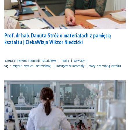
Prof. dr hab. Danuta Stróż o materiałach z pamięcią
kształtu | CiekaWizja Wiktor Niedzicki
kategorie:
instytut inżynierii materiałowej
media
wywiady
tagi :
instytut inżynierii materiałowej
inteligentne materiały
stopy z pamięcią kształtu