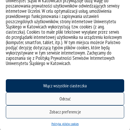
Uniwersytet Śląski w Katowicach przywiązuje dużą wagę do
poszanowania prywatności użytkowników odwiedzających serwisy
tagi :
instytut chemii
instytut fizyki
instytut inżynierii materiałowej
konkurs
internetowe Uczelni. W celu optymalizacji usług, umożliwienia
wynalazek
prawidłowego funkcjonowania i zapisywania ustawień
poszczególnych użytkowników, strony internetowe Uniwersytetu
Śląskiego w Katowicach wykorzystują tzw. cookies (z ang.
ciasteczka). Cookies to małe pliki tekstowe wysyłane przez serwis
do przeglądarki internetowej użytkownika na urządzeniu końcowym
(komputer, smartfon, tablet, itp.). W tym miejscu możecie Państwo
podjąć decyzję dotyczącą typów plików cookies, które będą
wykorzystywane w tym serwisie internetowym. Zachęcamy do
zapoznania się z Polityką Prywatności Serwisów Internetowych
Uniwersytetu Śląskiego w Katowicach.
Włącz wszystkie ciasteczka
Odrzuć
Pracownicy Wydziału w czołówce 20 najczęściej
Zobacz preferencje
cytowanych naukowców wg Google Scholar
Polityka plików cookies