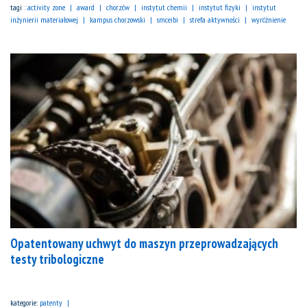
tagi :
activity zone
award
chorzów
instytut chemii
instytut fizyki
instytut
inżynierii materiałowej
kampus chorzowski
smceibi
strefa aktywności
wyróżnienie
Opatentowany uchwyt do maszyn przeprowadzających
testy tribologiczne
kategorie:
patenty