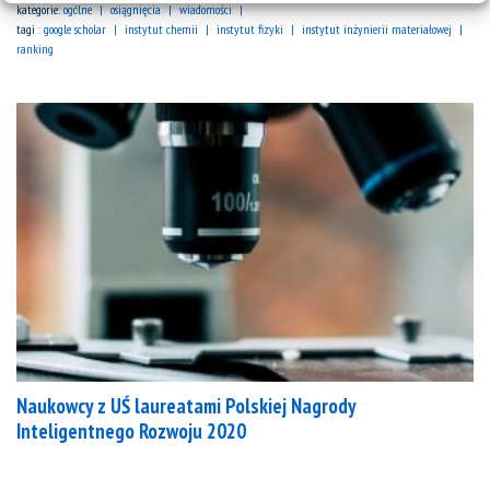
kategorie:
ogólne
osiągnięcia
wiadomości
tagi :
google scholar
instytut chemii
instytut fizyki
instytut inżynierii materiałowej
ranking
Naukowcy z UŚ laureatami Polskiej Nagrody
Inteligentnego Rozwoju 2020