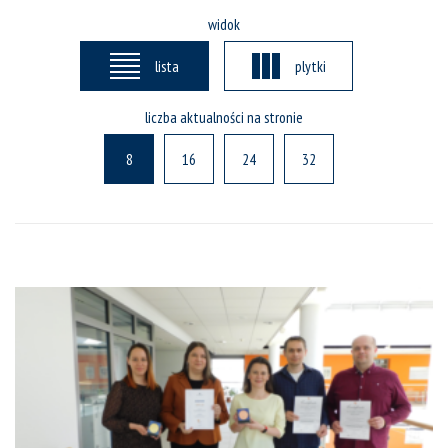
widok
lista
plytki
liczba aktualności na stronie
8
16
24
32