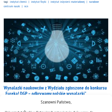
tagi :
instytut chemii
instytut fizyki
instytut inżynierii materiałowej
narodowe
centrum nauki
ncn
Wynalazki naukowców z Wydziału zgłoszone do konkursu
„Eureka! DGP – odkrywamy polskie wynalazki”
Szanowni Państwo,
kategorie:
instytut chemii
instytut fizyki
instytut inżynierii materiałowej
wiadomości