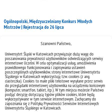
Ogólnopolski, Międzyuczelniany Konkurs Młodych
Mistrzów | Rejestracja do 26 lipca
Serdeczne zapraszamy studentki i studentów do
Szanowni Państwo,
zgłaszania prac konkursowych na 16. Ogólnopolski,
Międzyuczelniany Konkurs Młodych Mistrzów.
Uniwersytet Śląski w Katowicach przywiązuje dużą wagę do
Temat Konkursu: „Ekonomiczne aspekty
poszanowania prywatności użytkowników odwiedzających serwisy
internetowe Uczelni. W celu optymalizacji usług, umożliwienia
informatyzacji państwa”, „Cyfrowa modernizacja
prawidłowego funkcjonowania i zapisywania ustawień
Polski” O Konkursie Konkurs Młodych Mistrzów jest
poszczególnych użytkowników, strony internetowe Uniwersytetu
Śląskiego w Katowicach wykorzystują tzw. cookies (z ang.
przeznaczony dla studentów studiów I, II i III stopnia
ciasteczka). Cookies to małe pliki tekstowe wysyłane przez serwis
prezentujących własne koncepcje informatyczne,
do przeglądarki internetowej użytkownika na urządzeniu końcowym
własne programy lub praktyczne zastosowania w
(komputer, smartfon, tablet, itp.). W tym miejscu możecie Państwo
podjąć decyzję dotyczącą typów plików cookies, które będą
przemyśle informatycznym. Mile widziane są...
wykorzystywane w tym serwisie internetowym. Zachęcamy do
zapoznania się z Polityką Prywatności Serwisów Internetowych
kategorie:
student
Uniwersytetu Śląskiego w Katowicach.
tagi :
informatyka
konkurs dla studentów
teleinformatyka