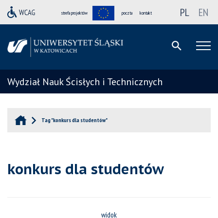
PL
EN
strefa projektów
poczta
kontakt
Wydział Nauk Ścisłych i Technicznych
Tag "konkurs dla studentów"
konkurs dla studentów
widok