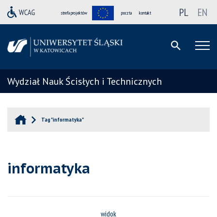
PL
EN
strefa projektów
poczta
kontakt
Wydział Nauk Ścisłych i Technicznych
Tag "informatyka"
informatyka
widok