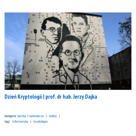
Dzień Kryptologii | prof. dr hab. Jerzy Dajka
kategorie:
kartka z kalendarza
media
tagi :
informatyka
kryptologia