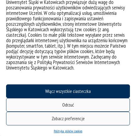
Uniwersytet Śląski w Katowicach przywiązuje dużą wagę do
Dzień bez komputera | dr inż. Przemysław Kudłacik
poszanowania prywatności użytkowników odwiedzających serwisy
internetowe Uczelni. W celu optymalizacji usług, umożliwienia
prawidłowego funkcjonowania i zapisywania ustawień
3 maja DZIEŃ BEZ KOMPUTERA Dnia 3 maja
poszczególnych użytkowników, strony internetowe Uniwersytetu
obchodzony jest Dzień bez komputera. To w ogóle
Śląskiego w Katowicach wykorzystują tzw. cookies (z ang.
ciasteczka). Cookies to małe pliki tekstowe wysyłane przez serwis
możliwe? Znawca komputerów i tego, co w nich
do przeglądarki internetowej użytkownika na urządzeniu końcowym
siedzi, dr inż. Przemysław Kudłacik, pochyla się nad
(komputer, smartfon, tablet, itp.). W tym miejscu możecie Państwo
tematem. „Kartka z kalendarza” to cykl artykułów,
podjąć decyzję dotyczącą typów plików cookies, które będą
wykorzystywane w tym serwisie internetowym. Zachęcamy do
które powstawały z okazji różnych nietypowych
zapoznania się z Polityką Prywatności Serwisów Internetowych
świąt. Autorami prezentowanych materiałów są
Uniwersytetu Śląskiego w Katowicach.
studenci, doktoranci i pracownicy Wydziału...
kategorie:
kartka z kalendarza
wiadomości
Włącz wszystkie ciasteczka
tagi :
bez komputera
informatyka
unplugged
Odrzuć
Zobacz preferencje
Polityka plików cookies