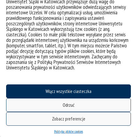
Uniwersytet Śląski w Katowicach przywiązuje dużą wagę do
tagi :
istcim
konkurs matematyczny
międzynarodowy konkurs studenckich drużyn
poszanowania prywatności użytkowników odwiedzających serwisy
matematycznych
internetowe Uczelni. W celu optymalizacji usług, umożliwienia
prawidłowego funkcjonowania i zapisywania ustawień
poszczególnych użytkowników, strony internetowe Uniwersytetu
Śląskiego w Katowicach wykorzystują tzw. cookies (z ang.
ciasteczka). Cookies to małe pliki tekstowe wysyłane przez serwis
do przeglądarki internetowej użytkownika na urządzeniu końcowym
(komputer, smartfon, tablet, itp.). W tym miejscu możecie Państwo
podjąć decyzję dotyczącą typów plików cookies, które będą
wykorzystywane w tym serwisie internetowym. Zachęcamy do
zapoznania się z Polityką Prywatności Serwisów Internetowych
Uniwersytetu Śląskiego w Katowicach.
Włącz wszystkie ciasteczka
Odrzuć
Zaproszenie na Międzynarodowy Konkurs Studenckich
Drużyn Matematycznych
Zobacz preferencje
Polityka plików cookies
kategorie:
student