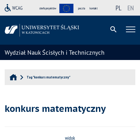
PL
EN
strefa projektów
poczta
kontakt
Wydział Nauk Ścisłych i Technicznych
Tag "konkurs matematyczny"
konkurs matematyczny
widok