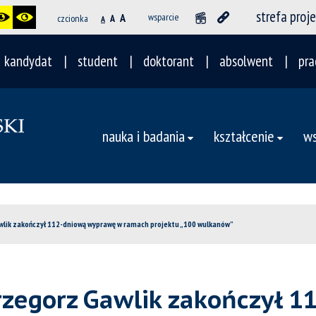
strefa proj
A
wsparcie
czcionka
A
A
kandydat
student
doktorant
absolwent
pra
nauka i badania
kształcenie
ws
wlik zakończył 112-dniową wyprawę w ramach projektu „100 wulkanów”
Grzegorz Gawlik zakończył 