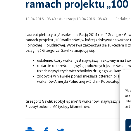
ramach projektu „10
13.04.2016 - 08:40 aktualizacja 13.04.2016 - 08:40
Redakcja
Laureat plebiscytu „Absolwent z Pasją 2014 roku” Grzegorz Ga
ramach projektu „100 wulkanów”, w której zdobywał najwyższe i
Północnej i Południowej. Wyprawa zakończyła się sukcesem o
osiągnięć Grzegorza Gawlika znajdują się:
ustalenie, który wulkan jest najwyższym aktywnym na świe
dotarcie do sześciu najwyżej położonych jezior świata,
trzech najwyższych wierzchołków drugiego wulkanu Ziemi –
zdobycie w niewiele ponad miesiące czterech blisko sie
wulkanów Ameryki Północnej w 5 dni – Popocatepetl (pod
We u
and 
beha
Grzegorz Gawlik zdobył łącznie18 wulkanów i najwyższy szczyt 
and 
Przebył pokonał 60 tysięcy kilometrów.
W