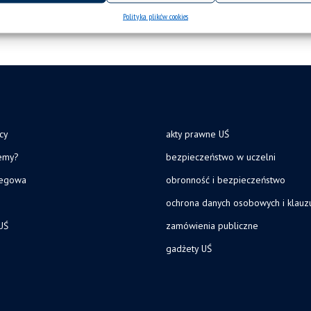
Polityka plików cookies
cy
akty prawne UŚ
jemy?
bezpieczeństwo w uczelni
legowa
obronność i bezpieczeństwo
ochrona danych osobowych i klau
UŚ
zamówienia publiczne
gadżety UŚ