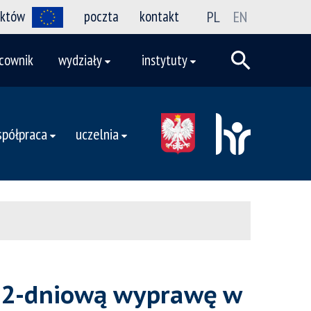
ektów
poczta
kontakt
PL
EN
cownik
wydziały
instytuty
półpraca
uczelnia
112-dniową wyprawę w