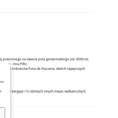
ej położonego na świecie pola geotermalnego (ok. 6500 m);
owego – Inca Pillo;
największych lodowców Puna de Atacama; dwóch najwyższych
ence
es
w tym Sangay) i 12 istotnych innych miejsc wulkanicznych.