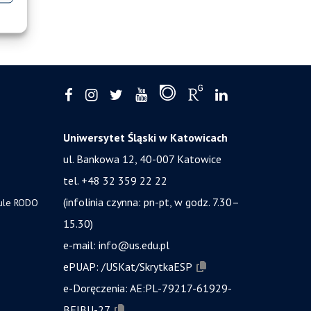
Uniwersytet Śląski w Katowicach
ul. Bankowa 12, 40-007 Katowice
tel. +48 32 359 22 22
(infolinia czynna: pn-pt, w godz. 7.30–
zule RODO
15.30)
e-mail:
info@us.edu.pl
ePUAP:
/USKat/SkrytkaESP
e-Doręczenia:
AE:PL-79217-61929-
BEIBU-27