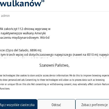
0 wulkanów”
:
admin
wlik zakończył 112-dniową wyprawę w
 najaktywniejsze wulkany Ameryki
 znaczeniu międzynarodowym. Wśród
cie (Ojos del Salado, 6896 m);
 w tym trzech wyżej od dotychczasowego najwyższego (nawet na 6510 m); najwyż
 Pissis; niezwykłego źródła El Volcanicto i najwyżej położonego jeziora kalder
dmiotysięcznych szczytów (Aconcagua, Ojos del Salado, Pissis, Llullaillaco); 
Szanowni Państwo,
czas erupcji) i Pico de Orizaba; wulkanów Wyspy Wielkanocnej.
se technologies like cookies to store and/or access device information. We do this to improve browsing experi
to show personalized ads. Consenting to these technologies will allow us to process data such as browsing
vior or unique IDs on this site. Not consenting or withdrawing consent, may adversely affect certain featur
Andów – Aconcauguy oraz wiele innych szczytów. Obserwował 3 kolejne wulkany (
functions.
łącz wszystkie ciasteczka
Odrzuć
Zobacz preferencje