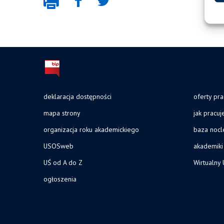
deklaracja dostępności
oferty pra
mapa strony
jak pracu
organizacja roku akademickiego
baza noc
USOSweb
akademiki
UŚ od A do Z
Wirtualny 
ogłoszenia