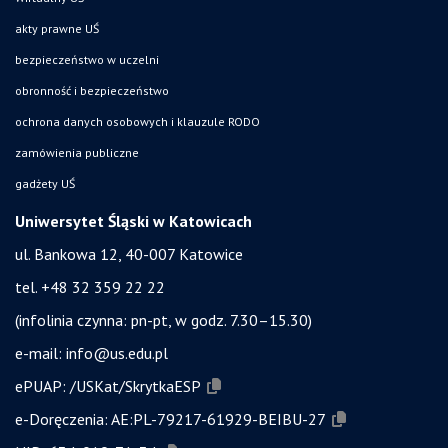
akty prawne UŚ
bezpieczeństwo w uczelni
obronność i bezpieczeństwo
ochrona danych osobowych i klauzule RODO
zamówienia publiczne
gadżety UŚ
Uniwersytet Śląski w Katowicach
ul. Bankowa 12, 40-007 Katowice
tel. +48 32 359 22 22
(infolinia czynna: pn-pt, w godz. 7.30–15.30)
e-mail:
info@us.edu.pl
ePUAP:
/USKat/SkrytkaESP
e-Doręczenia:
AE:PL-79217-61929-BEIBU-27