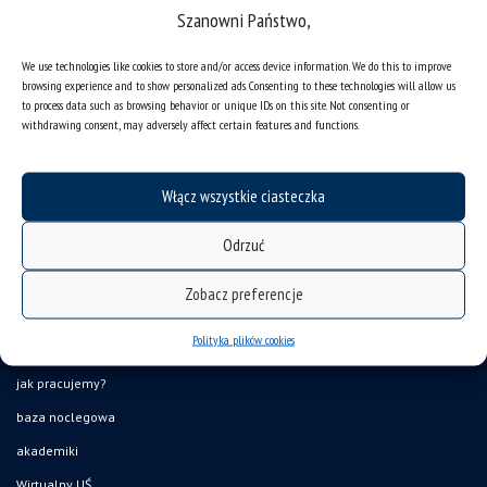
Szanowni Państwo,
We use technologies like cookies to store and/or access device information. We do this to improve
browsing experience and to show personalized ads. Consenting to these technologies will allow us
to process data such as browsing behavior or unique IDs on this site. Not consenting or
withdrawing consent, may adversely affect certain features and functions.
deklaracja dostępności
mapa strony
Włącz wszystkie ciasteczka
organizacja roku akademickiego
Odrzuć
USOSweb
UŚ od A do Z
Zobacz preferencje
ogłoszenia
Polityka plików cookies
oferty pracy
jak pracujemy?
baza noclegowa
akademiki
Wirtualny UŚ