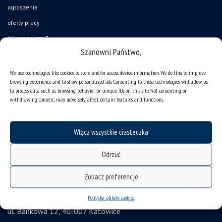
ogłoszenia
oferty pracy
jak pracujemy?
Szanowni Państwo,
baza noclegowa
akademiki
We use technologies like cookies to store and/or access device information. We do this to improve
browsing experience and to show personalized ads. Consenting to these technologies will allow us
Wirtualny UŚ
to process data such as browsing behavior or unique IDs on this site. Not consenting or
withdrawing consent, may adversely affect certain features and functions.
akty prawne UŚ
bezpieczeństwo w uczelni
obronność i bezpieczeństwo
Włącz wszystkie ciasteczka
ochrona danych osobowych i klauzule RODO
Odrzuć
zamówienia publiczne
Zobacz preferencje
gadżety UŚ
Uniwersytet Śląski w Katowicach
Polityka plików cookies
ul. Bankowa 12, 40-007 Katowice