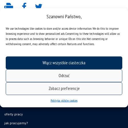
Szanowni Państwo,
We use technologies like cookies to store and/or access device information. We do this to improve
browsing experience and to show personalized ads. Consenting to these technologies will allow us
to process data such as browsing behavior or unique IDs on this site. Not consenting or
withdrawing consent, may adversely affect certain features and functions.
deklaracja dostępności
Włącz wszystkie ciasteczka
mapa strony
Odrzuć
organizacja roku akademickiego
USOSweb
Zobacz preferencje
UŚ od A do Z
Polityka plików cookies
ogłoszenia
oferty pracy
jak pracujemy?