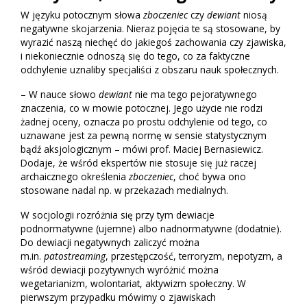
W języku potocznym słowa
zboczeniec
czy
dewiant
niosą
negatywne skojarzenia. Nieraz pojęcia te są stosowane, by
wyrazić naszą niechęć do jakiegoś zachowania czy zjawiska,
i niekoniecznie odnoszą się do tego, co za faktyczne
odchylenie uznaliby specjaliści z obszaru nauk społecznych.
– W nauce słowo
dewiant
nie ma tego pejoratywnego
znaczenia, co w mowie potocznej. Jego użycie nie rodzi
żadnej oceny, oznacza po prostu odchylenie od tego, co
uznawane jest za pewną normę w sensie statystycznym
bądź aksjologicznym – mówi prof. Maciej Bernasiewicz.
Dodaje, że wśród ekspertów nie stosuje się już raczej
archaicznego określenia
zboczeniec
, choć bywa ono
stosowane nadal np. w przekazach medialnych.
W socjologii rozróżnia się przy tym dewiacje
podnormatywne (ujemne) albo nadnormatywne (dodatnie).
Do dewiacji negatywnych zaliczyć można
m.in.
patostreaming
, przestępczość, terroryzm, nepotyzm, a
wśród dewiacji pozytywnych wyróżnić można
wegetarianizm, wolontariat, aktywizm społeczny. W
pierwszym przypadku mówimy o zjawiskach