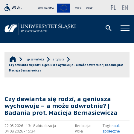
PL
EN
strefa projektów
poczta
kontakt
Typ zawartości
artykuły
Czy dewianta się rodzi, a geniusza wychowuje – a może odwrotnie? | Badania prof.
Macieja Bernasiewicza
Czy dewianta się rodzi, a geniusza
wychowuje – a może odwrotnie? |
Badania prof. Macieja Bernasiewicza
22.05.2026 - 13:18 aktualizacja
Redakcja:
Tagi:
nauki
04.08.2026 - 15:34
wc-a
społeczne