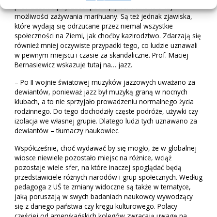
prowadzenia pojazdów pod wpływem alkoholu czy
możliwości zażywania marihuany. Są też jednak zjawiska,
które wydają się odrzucane przez niemal wszystkie
społeczności na Ziemi, jak choćby kazirodztwo. Zdarzają się
również mniej oczywiste przypadki tego, co ludzie uznawali
w pewnym miejscu i czasie za skandaliczne. Prof. Maciej
Bernasiewicz wskazuje tutaj na… jazz.
– Po II wojnie światowej muzyków jazzowych uważano za
dewiantów, ponieważ jazz był muzyką graną w nocnych
klubach, a to nie sprzyjało prowadzeniu normalnego życia
rodzinnego. Do tego dochodziły częste podróże, używki czy
izolacja we własnej grupie. Dlatego ludzi tych uznawano za
dewiantów – tłumaczy naukowiec.
Współcześnie, choć wydawać by się mogło, że w globalnej
wiosce niewiele pozostało miejsc na różnice, wciąż
pozostaje wiele sfer, na które inaczej spoglądać będą
przedstawiciele różnych narodów i grup społecznych. Według
pedagoga z UŚ te zmiany widoczne są także w tematyce,
jaką poruszają w swych badaniach naukowcy wywodzący
się z danego państwa czy kręgu kulturowego. Polacy
częściej od amerykańskich kolegów zwracają uwagę na