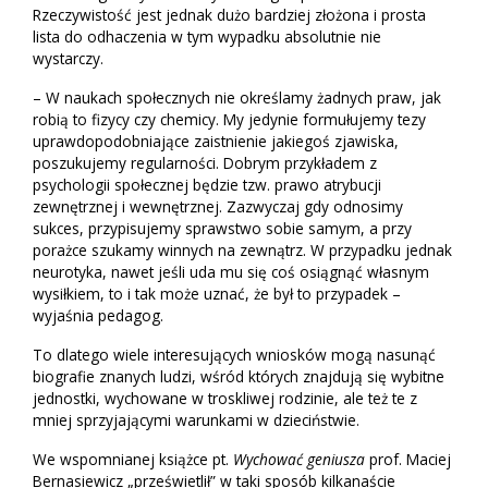
Rzeczywistość jest jednak dużo bardziej złożona i prosta
lista do odhaczenia w tym wypadku absolutnie nie
wystarczy.
– W naukach społecznych nie określamy żadnych praw, jak
robią to fizycy czy chemicy. My jedynie formułujemy tezy
uprawdopodobniające zaistnienie jakiegoś zjawiska,
poszukujemy regularności. Dobrym przykładem z
psychologii społecznej będzie tzw. prawo atrybucji
zewnętrznej i wewnętrznej. Zazwyczaj gdy odnosimy
sukces, przypisujemy sprawstwo sobie samym, a przy
porażce szukamy winnych na zewnątrz. W przypadku jednak
neurotyka, nawet jeśli uda mu się coś osiągnąć własnym
wysiłkiem, to i tak może uznać, że był to przypadek –
wyjaśnia pedagog.
To dlatego wiele interesujących wniosków mogą nasunąć
biografie znanych ludzi, wśród których znajdują się wybitne
jednostki, wychowane w troskliwej rodzinie, ale też te z
mniej sprzyjającymi warunkami w dzieciństwie.
We wspomnianej książce pt.
Wychować geniusza
prof. Maciej
Bernasiewicz „prześwietlił” w taki sposób kilkanaście