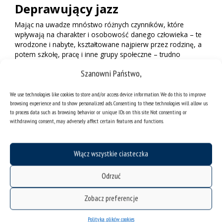
Deprawujący jazz
Mając na uwadze mnóstwo różnych czynników, które
wpływają na charakter i osobowość danego człowieka – te
wrodzone i nabyte, kształtowane najpierw przez rodzinę, a
potem szkołę, pracę i inne grupy społeczne – trudno
wyciągnąć jednoznaczne wnioski, by stwierdzić, co na
Szanowni Państwo,
pewno sprawi, że ktoś dostanie Nagrodę Nobla, a ktoś inny
wyląduje w więzieniu. Sytuacji nie ułatwia badaczom fakt, że
wiele rzeczy uznawanych za odchylenia od normy, jest
We use technologies like cookies to store and/or access device information. We do this to improve
browsing experience and to show personalized ads. Consenting to these technologies will allow us
uzależnionych od tego, w świetle jakiej kultury czy jakich
to process data such as browsing behavior or unique IDs on this site. Not consenting or
historycznych naleciałości bywają oceniane.
withdrawing consent, may adversely affect certain features and functions.
Wspomniany na początku przykład homoseksualizmu jest
jednym z bardziej dobitnych. Kiedyś definitywnie
postrzegany jako dewiacja, dziś w świetle psychologii
Włącz wszystkie ciasteczka
traktowany w sposób neutralny. Nadal jednak rzeczywistość
będzie odmienna w różnych miejscach na świecie: gdy w
Odrzuć
Brazylii pary jednopłciowe mogą zawrzeć związek
małżeński, w Ugandzie za relacje homoseksualne grozi kara
Zobacz preferencje
śmierci.
Na całym świecie różnie też się podchodzi np. do
Polityka plików cookies