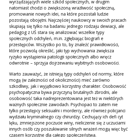
wyrządzających wiele szkód społecznych, w drugim
natomiast chodzi o zwiększoną wrażliwość społeczną,
promowanie nowych idei, na które pozostali ludzie
pozostają obojętni. Najczęściej naukowcy w swoich pracach
skupiają się tylko na badaniu jednego rodzaju dewiacji, ale
pedagog z UŚ stara się analizować wszelkie typy
społecznych odchyleń, m.in. zgłębiając biografi e
przestępców. Wszystko po to, by znaleźć prawidłowości,
które pozwolą określić, jaki typ wychowania zwiększa
ryzyko wystąpienia patologii społecznych albo wręcz
odwrotnie – sprzyja dojrzewaniu wybitnych osobowości.
Warto zauważyć, że istnieją typy odchyleń od normy, które
mogą (w zależności od okoliczności) mieć zarówno
szkodliwy, jak i wyjątkowo korzystny charakter. Osobowość
psychopatyczna bywa przyczyną brutalnych zbrodni, ale
osobowość taka nadreprezentowana jest też w niektórych
ważnych społecznie zawodach. Psychopaci to zatem nie
tylko przestępcy seksualni i mordercy, ale również policjanci
wydziału kryminalnego czy chirurdzy. Cechujący ich defi cyt
lęku, zmniejszone poczucie winy, nieliczenie się z uczuciami
innych osób czy poszukiwanie silnych wrażeń mogą więc być
czasem korzystne dla całego społeczeństwa.