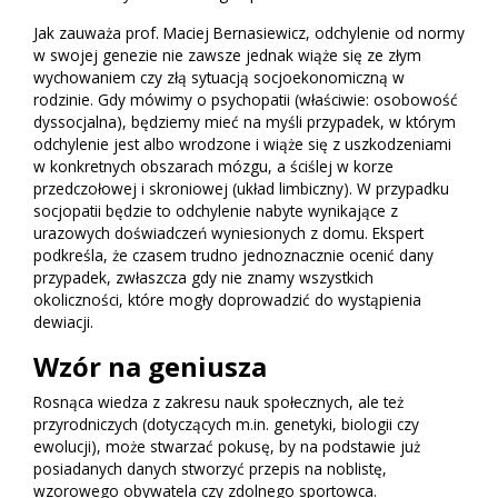
Jak zauważa prof. Maciej Bernasiewicz, odchylenie od normy
w swojej genezie nie zawsze jednak wiąże się ze złym
wychowaniem czy złą sytuacją socjoekonomiczną w
rodzinie. Gdy mówimy o psychopatii (właściwie: osobowość
dyssocjalna), będziemy mieć na myśli przypadek, w którym
odchylenie jest albo wrodzone i wiąże się z uszkodzeniami
w konkretnych obszarach mózgu, a ściślej w korze
przedczołowej i skroniowej (układ limbiczny). W przypadku
socjopatii będzie to odchylenie nabyte wynikające z
urazowych doświadczeń wyniesionych z domu. Ekspert
podkreśla, że czasem trudno jednoznacznie ocenić dany
przypadek, zwłaszcza gdy nie znamy wszystkich
okoliczności, które mogły doprowadzić do wystąpienia
dewiacji.
Wzór na geniusza
Rosnąca wiedza z zakresu nauk społecznych, ale też
przyrodniczych (dotyczących m.in. genetyki, biologii czy
ewolucji), może stwarzać pokusę, by na podstawie już
posiadanych danych stworzyć przepis na noblistę,
wzorowego obywatela czy zdolnego sportowca.