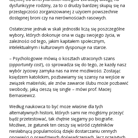
dysfunkcyjne rodziny, za to ci drudzy bardziej skupią się na
przestępczości zorganizowanej z użyciem powszechnie
dostępnej broni czy na nierównościach rasowych.
Ostatecznie jednak w skali jednostki liczą się poszczególne
wybory, których dokonuje ona w ciągu swojego życia, w
zależności od tego, jakim kapitałem społecznym,
intelektualnym i kulturowym dysponuje na starcie.
– Psychologowie mówią o kosztach utraconych szans
(
opportunity cost
), co sprowadza się do tego, że każdy nasz
wybór życiowy zamyka nas na inne możliwości. Zostając
księdzem katolickim, pozbawiamy się szansy na wejście w
związek małżeński, ale znów zawarcie ślubu może pozbawić
swobody, jaką cieszą się single – mówi prof. Maciej
Bernasiewicz.
Według naukowca to być może właśnie dla tych
alternatywnych historii, których sami nie mogliśmy przeżyć
bądź przetestować, tak chętnie sięgamy po biografie.
Możliwe, że gatunek ten cieszy się wśród czytelników
niesłabnącą popularnością dzięki dostarczaniu cennych
opowieści o prawdziwych doświadczeniach, lecz przeżytych