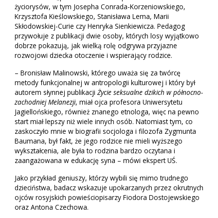
życiorysów, w tym Josepha Conrada-Korzeniowskiego,
Krzysztofa Kieślowskiego, Stanisława Lema, Marii
Skłodowskiej-Curie czy Henryka Sienkiewicza. Pedagog
przywołuje z publikacji dwie osoby, których losy wyjątkowo
dobrze pokazują, jak wielką rolę odgrywa przyjazne
rozwojowi dziecka otoczenie i wspierający rodzice.
– Bronisław Malinowski, którego uważa się za twórcę
metody funkcjonalnej w antropologii kulturowej i który był
autorem słynnej publikacji
Życie seksualne dzikich w północno-
zachodniej Melanezji
, miał ojca profesora Uniwersytetu
Jagiellońskiego, również znanego etnologa, więc na pewno
start miał lepszy niż wiele innych osób. Natomiast tym, co
zaskoczyło mnie w biografii socjologa i filozofa Zygmunta
Baumana, był fakt, że jego rodzice nie mieli wyższego
wykształcenia, ale była to rodzina bardzo oczytana i
zaangażowana w edukację syna – mówi ekspert UŚ.
Jako przykład geniuszy, którzy wybili się mimo trudnego
dzieciństwa, badacz wskazuje upokarzanych przez okrutnych
ojców rosyjskich powieściopisarzy Fiodora Dostojewskiego
oraz Antona Czechowa.