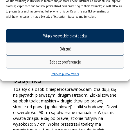
We use technologies like cookies to store and/or access device information. We do this to improve
browsing experience and to show personalized ads. Consenting to these technologies will allow us
to process data such as browsing behavior or unique IDs on this site. Not consenting or
withdrawing consent, may adversely affect certain features and functions.
Włącz wszystkie ciasteczka
Panel sterujący windą/lift control panel
Odrzuć
Zobacz preferencje
Rodzaje dostosowań wewnątrz
Polityka plików cookies
budynku
Toalety dla osób z niepełnosprawnościami znajdują się
na piętrach: pierwszym, drugim i trzecim. Zlokalizowane
są obok toalet męskich – drugie drzwi po prawej
stronie od prawej (południowej) klatki schodowej. Drzwi
o szerokości: 90 cm są otwierane manualnie. Włącznik
światła znajduje się po prawej stronie futryny na
wysokości: 97 cm. Wolna przestrzeń toalety ma
promień min. 1,5 m. Na wprost wejścia do toalety