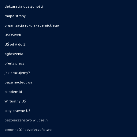
deklaracja dostępności
mapa strony
organizacja roku akademickiego
USOSweb
UŚ od A do Z
ogłoszenia
oferty pracy
jak pracujemy?
baza noclegowa
akademiki
Wirtualny UŚ
akty prawne UŚ
bezpieczeństwo w uczelni
obronność i bezpieczeństwo