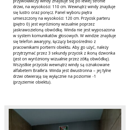
przywoławczy windy znajduje się po lewej stronie
drzwi, na wysokości: 110 cm. Wewnątrz windy znajduje
się lustro oraz poręcz. Panel wyboru piętra
umieszczony na wysokości: 120 cm. Przycisk parteru
(piętro 0) jest wyróżniony wizualnie poprzez
jaskrawozieloną obwódkę. Winda nie jest wyposażona
w system komunikatów głosowych. W windzie znajduje
się telefon awaryjny, łączący bezpośrednio z
pracownikami portierni obiektu. Aby go użyć, należy
przytrzymać przez 3 sekundy przycisk z ikoną dzwonka
(jest on wyróżniony wizualnie przez żółtą obwódkę).
Wszystkie przyciski wewnątrz windy są oznakowane
alfabetem Braille’a. Winda jest dwustronna – jej tylne
drzwi otwierają się wyłącznie na poziomie -1
(przyziemie obiektu).