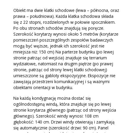
Obiekt ma dwie klatki schodowe (lewa – północna, oraz
prawa – południowa). Każda klatka schodowa składa
się z 22 stopni, rozdzielonych w połowie spocznikiem.
Po obu stronach schodów znajdują się poręcze.
Szerokość korytarzy wynosi około 5 metrów (korytarze
pomieszczeń poszczególnych zespołów badawczych
mogą być węższe, jednak ich szerokość jest nie
mniejsza niż: 150 cm) Na parterze budynku (po lewej
stronie patrząc od wejścia) znajduje się terrarium
wydziałowe, natomiast na drugim piętrze (po prawej
stronie, patrząc od strony lewej klatki schodowej)
umieszczone są gabloty ekspozycyjne. Ekspozycje nie
zawężają przestrzeni komunikacyjnej i są ważnymi
obiektami orientacji w budynku.
Na każdą kondygnację można dostać się
ogólnodostępną windą, która znajduje się po lewej
stronie korytarza głównego (patrząc od strony wejścia
głównego). Szerokość windy wynosi: 108 cm
głębokość: 140 cm. Drzwi windy otwierają i zamykają
się automatycznie (szerokość drzwi: 90 cm). Panel