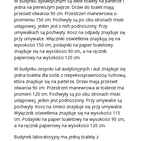
W budynku dydaktycznym są dwie toalety na parterze i
jedna na pierwszym piętrze. Drzwi do toalet mają
prześwit otwarcia 90 cm. Przestrzeń manewrowa o
promieniu 150 cm. Pochwyty są po obu stronach miski
ustępowej, jeden jest z nich podnoszony. Przy
umywalkach są pochwyty. Kosz na odpady znajduje się
przy umywalce. Włączniki oświetlenia znajdują się na
wysokości 150 cm, podajniki na papier toaletowy
znajduje się na wysokości 90 cm, a na ręcznik
papierowy na wysokości 120 cm.
W budynku zespołu sal audytoryjnych i auli znajduje się
jedna toaleta dla osób z niepełnosprawnością ruchową,
która znajduje się na parterze. Drzwi mają prześwit
otwarcia 90 cm. Przestrzeń manewrowa w toalecie ma
promień 120 cm. Pochwyty są po obu stronach miski
ustępowej, jeden jest podnoszony. Przy umywalce są
pochwyty. Kosz na śmieci znajduje się przy umywalce.
Wyłącznik oświetlenia znajduje się na wysokości 115
cm. Podajniki na papier toaletowy na wysokości 90 cm,
a na ręcznik papierowy na wysokości 120 cm.
Budynek laboratoryjny ma jedną toaletę z