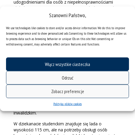
udogodnieniami dla osób z niepełnosprawnościami
zlokalizowaną na pierwszym piętrze w holu. Drzwi do
toalety mają prześwit otwarcia 100 cm. Przestrzeń
Szanowni Państwo,
manewrowa w toalecie ma promień 150 cm. Pochwyt
przy misce ustępowej, jeden podnoszony. Przy
We use technologies like cookies to store and/or access device information. We do this to improve
umywalce jeden pochwyt podnoszony. Kosz na odpady
browsing experience and to show personalized ads. Consenting to these technologies will allow us
znajduje się przy umywalce. Włączniki oświetlenia
to process data such as browsing behavior or unique IDs on this site. Not consenting or
znajdują się na wysokości 140 cm.
withdrawing consent, may adversely affect certain features and functions.
Podajniki na papier toaletowy umieszczony na
wysokości 90 cm, natomiast podajnik na ręczniki
Włącz wszystkie ciasteczka
papierowe na wysokości 140 cm.
Odrzuć
Wszystkie toalety dla osób z niepełnosprawnościami w
obiekcie mają łączność z recepcją – zamontowany jest
system przywoławczy.
Zobacz preferencje
Do wszystkich pomieszczeń dydaktycznych,
Polityka plików cookies
laboratoryjnych i biurowych można dostać się na wózku
inwalidzkim.
W dziekanacie studenckim znajduje się lada o
wysokości 115 cm, ale na potrzeby obsługi osób