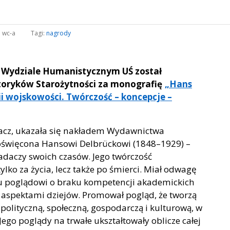
:
wc-a
Tagi:
nagrody
na Wydziale Humanistycznym UŚ został
toryków Starożytności za monografię
„Hans
ii wojskowości. Twórczość – koncepcje –
dacz, ukazała się nakładem Wydawnictwa
poświęcona Hansowi Delbrückowi (1848–1929) –
daczy swoich czasów. Jego twórczość
ylko za życia, lecz także po śmierci. Miał odwagę
u poglądowi o braku kompetencji akademickich
 aspektami dziejów. Promował pogląd, że tworzą
olityczną, społeczną, gospodarczą i kulturową, w
ego poglądy na trwałe ukształtowały oblicze całej