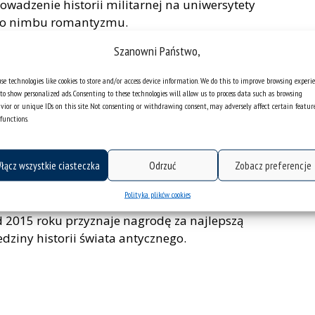
rowadzenie historii militarnej na uniwersytety
ego nimbu romantyzmu.
Szanowni Państwo,
nym, a od 2022 roku przewodniczącym Komisji
 Starożytności. Od 2024 roku pełni funkcję
se technologies like cookies to store and/or access device information. We do this to improve browsing experi
sopisma naukowego „Wieki Stare i Nowe”.
to show personalized ads. Consenting to these technologies will allow us to process data such as browsing
4 roku) Ogólnopolskiego Seminarium Historyków
vior or unique IDs on this site. Not consenting or withdrawing consent, may adversely affect certain featur
functions.
ań badawczych należą: historia republiki
zególnym uwzględnieniem wojskowości oraz
recepcja rzymskich koncepcji polityczno-
łącz wszystkie ciasteczka
Odrzuć
Zobacz preferencje
Polityka plików cookies
st największą polską organizacją skupiającą
d 2015 roku przyznaje nagrodę za najlepszą
dziny historii świata antycznego.