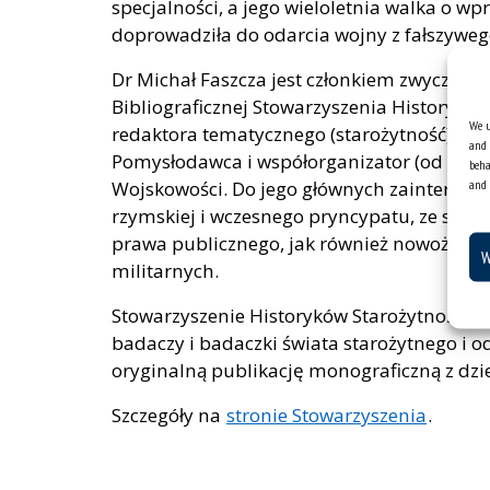
specjalności, a jego wieloletnia walka o wp
doprowadziła do odarcia wojny z fałszyw
Dr Michał Faszcza jest członkiem zwyczaj
Bibliograficznej Stowarzyszenia Historyków
We u
redaktora tematycznego (starożytność) cza
and 
Pomysłodawca i współorganizator (od 202
beha
and 
Wojskowości. Do jego głównych zainteresow
rzymskiej i wczesnego pryncypatu, ze szc
prawa publicznego, jak również nowożytna 
W
militarnych.
Stowarzyszenie Historyków Starożytności je
badaczy i badaczki świata starożytnego i o
oryginalną publikację monograficzną z dzie
Szczegóły na
stronie Stowarzyszenia
.