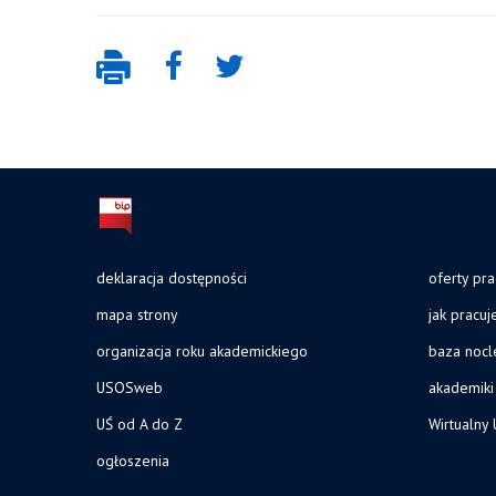
deklaracja dostępności
oferty pra
mapa strony
jak pracu
organizacja roku akademickiego
baza noc
USOSweb
akademiki
UŚ od A do Z
Wirtualny 
ogłoszenia