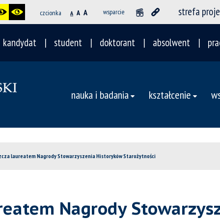
strefa proj
A
wsparcie
czcionka
A
A
kandydat
student
doktorant
absolwent
pra
nauka i badania
kształcenie
ws
szcza laureatem Nagrody Stowarzyszenia Historyków Starożytności
ureatem Nagrody Stowarzys