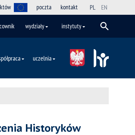
ektów
poczta
kontakt
PL
EN
cownik
wydziały
instytuty
półpraca
uczelnia
zenia Historyków