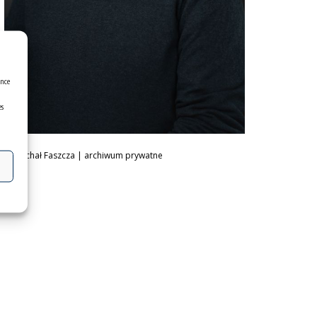
ence
es
Dr Michał Faszcza | archiwum prywatne