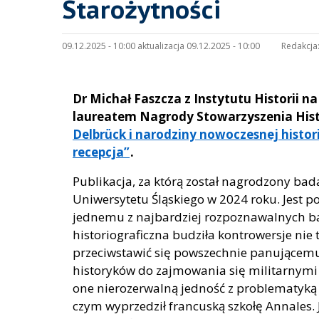
Starożytności
09.12.2025 - 10:00 aktualizacja 09.12.2025 - 10:00
Redakcja
Dr Michał Faszcza z Instytutu Historii 
laureatem Nagrody Stowarzyszenia His
Delbrück i narodziny nowoczesnej histor
recepcja”
.
Publikacja, za którą został nagrodzony ba
Uniwersytetu Śląskiego w 2024 roku. Jest 
jednemu z najbardziej rozpoznawalnych ba
historiograficzna budziła kontrowersje nie t
przeciwstawić się powszechnie panującem
historyków do zajmowania się militarnymi
one nierozerwalną jedność z problematyką p
czym wyprzedził francuską szkołę Annales. J