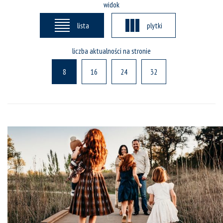
widok
lista
plytki
liczba aktualności na stronie
8
16
24
32