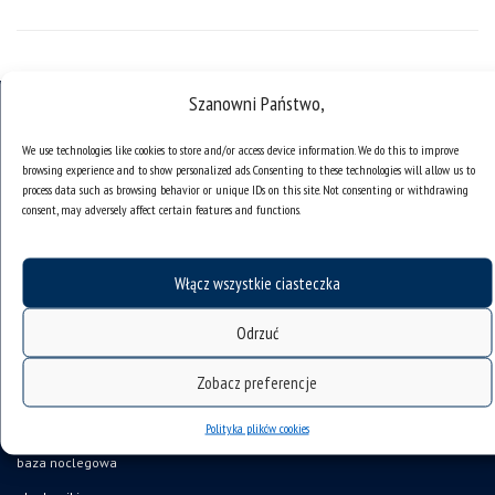
Szanowni Państwo,
We use technologies like cookies to store and/or access device information. We do this to improve
browsing experience and to show personalized ads. Consenting to these technologies will allow us to
deklaracja dostępności
process data such as browsing behavior or unique IDs on this site. Not consenting or withdrawing
consent, may adversely affect certain features and functions.
mapa strony
organizacja roku akademickiego
Włącz wszystkie ciasteczka
USOSweb
UŚ od A do Z
Odrzuć
ogłoszenia
Zobacz preferencje
oferty pracy
Polityka plików cookies
jak pracujemy?
baza noclegowa