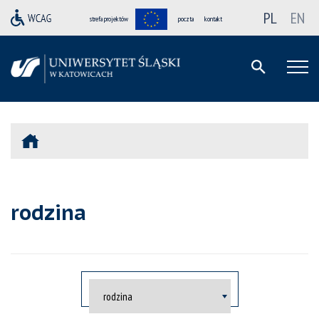
PL
EN
strefa projektów
poczta
kontakt
rodzina