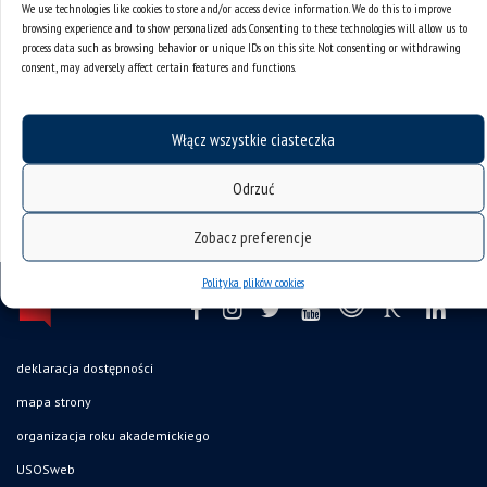
nowotworami. A co, jeśli przeciwko komórkom
We use technologies like cookies to store and/or access device information. We do this to improve
rakowymi wykorzystamy ich… apetyt? I jeszcze
browsing experience and to show personalized ads. Consenting to these technologies will allow us to
process data such as browsing behavior or unique IDs on this site. Not consenting or withdrawing
jedno: czy lek zawsze powinien trafiać w punkt, żeby
consent, may adversely affect certain features and functions.
mógł być skuteczny? Odpowiedzi na te pytania
poszukuje gość ósmej odsłony Sceny...
Włącz wszystkie ciasteczka
Odrzuć
Zobacz preferencje
Polityka plików cookies
deklaracja dostępności
mapa strony
organizacja roku akademickiego
USOSweb