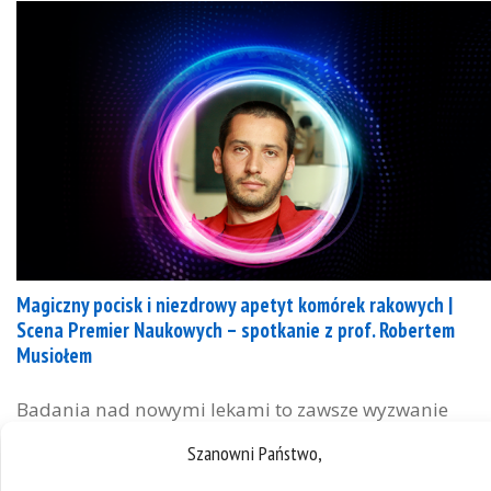
Magiczny pocisk i niezdrowy apetyt komórek rakowych |
Scena Premier Naukowych – spotkanie z prof. Robertem
Musiołem
Badania nad nowymi lekami to zawsze wyzwanie
dla naukowców – zwłaszcza kiedy w grę wchodzą
Szanowni Państwo,
rozwiązania, które mają pomóc w walce z