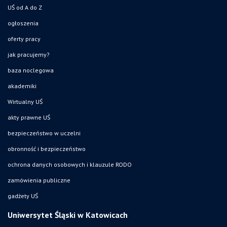
UŚ od A do Z
ogłoszenia
oferty pracy
jak pracujemy?
baza noclegowa
akademiki
Wirtualny UŚ
akty prawne UŚ
bezpieczeństwo w uczelni
obronność i bezpieczeństwo
ochrona danych osobowych i klauzule RODO
zamówienia publiczne
gadżety UŚ
Uniwersytet Śląski w Katowicach