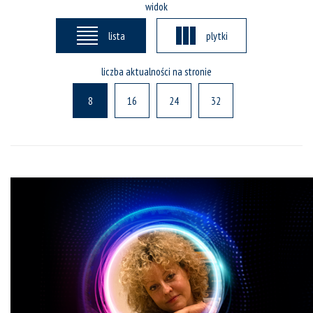
widok
lista
plytki
liczba aktualności na stronie
8
16
24
32