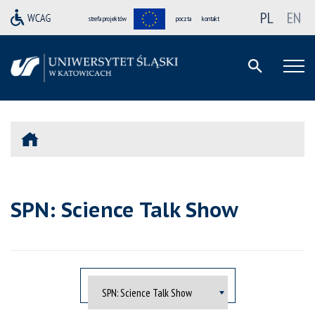
PL
EN
strefa projektów
poczta
kontakt
SPN: Science Talk Show