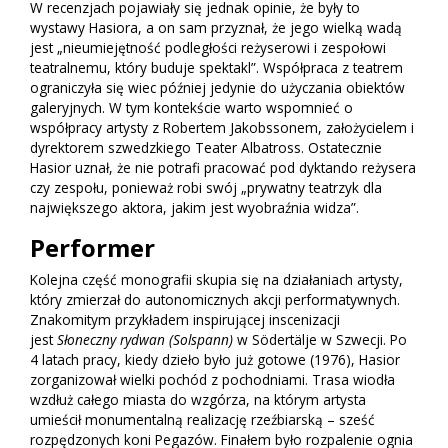
W recenzjach pojawiały się jednak opinie, że były to
wystawy Hasiora, a on sam przyznał, że jego wielką wadą
jest „nieumiejętność podległości reżyserowi i zespołowi
teatralnemu, który buduje spektakl”. Współpraca z teatrem
ograniczyła się wiec później jedynie do użyczania obiektów
galeryjnych. W tym kontekście warto wspomnieć o
współpracy artysty z Robertem Jakobssonem, założycielem i
dyrektorem szwedzkiego Teater Albatross. Ostatecznie
Hasior uznał, że nie potrafi pracować pod dyktando reżysera
czy zespołu, ponieważ robi swój „prywatny teatrzyk dla
największego aktora, jakim jest wyobraźnia widza”.
Performer
Kolejna część monografii skupia się na działaniach artysty,
który zmierzał do autonomicznych akcji performatywnych.
Znakomitym przykładem inspirującej inscenizacji
jest
Słoneczny rydwan (Solspann)
w Södertälje w Szwecji. Po
4 latach pracy, kiedy dzieło było już gotowe (1976), Hasior
zorganizował wielki pochód z pochodniami. Trasa wiodła
wzdłuż całego miasta do wzgórza, na którym artysta
umieścił monumentalną realizację rzeźbiarską – sześć
rozpędzonych koni Pegazów. Finałem było rozpalenie ognia