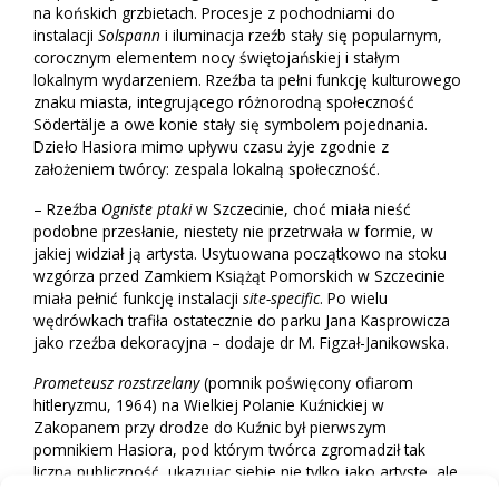
na końskich grzbietach. Procesje z pochodniami do
instalacji
Solspann
i iluminacja rzeźb stały się popularnym,
corocznym elementem nocy świętojańskiej i stałym
lokalnym wydarzeniem. Rzeźba ta pełni funkcję kulturowego
znaku miasta, integrującego różnorodną społeczność
Södertälje a owe konie stały się symbolem pojednania.
Dzieło Hasiora mimo upływu czasu żyje zgodnie z
założeniem twórcy: zespala lokalną społeczność.
– Rzeźba
Ogniste ptaki
w Szczecinie, choć miała nieść
podobne przesłanie, niestety nie przetrwała w formie, w
jakiej widział ją artysta. Usytuowana początkowo na stoku
wzgórza przed Zamkiem Książąt Pomorskich w Szczecinie
miała pełnić funkcję instalacji
site-specific
. Po wielu
wędrówkach trafiła ostatecznie do parku Jana Kasprowicza
jako rzeźba dekoracyjna – dodaje dr M. Figzał-Janikowska.
Prometeusz rozstrzelany
(pomnik poświęcony ofiarom
hitleryzmu, 1964) na Wielkiej Polanie Kuźnickiej w
Zakopanem przy drodze do Kuźnic był pierwszym
pomnikiem Hasiora, pod którym twórca zgromadził tak
liczną publiczność, ukazując siebie nie tylko jako artystę, ale
też demiurga uruchamiającego wyobraźnię widzów,