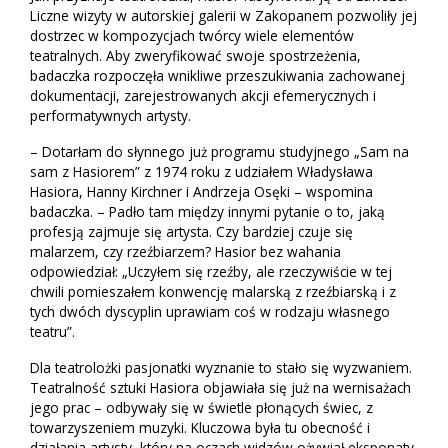
Liczne wizyty w autorskiej galerii w Zakopanem pozwoliły jej
dostrzec w kompozycjach twórcy wiele elementów
teatralnych. Aby zweryfikować swoje spostrzeżenia,
badaczka rozpoczęła wnikliwe przeszukiwania zachowanej
dokumentacji, zarejestrowanych akcji efemerycznych i
performatywnych artysty.
– Dotarłam do słynnego już programu studyjnego „Sam na
sam z Hasiorem” z 1974 roku z udziałem Władysława
Hasiora, Hanny Kirchner i Andrzeja Osęki – wspomina
badaczka. – Padło tam między innymi pytanie o to, jaką
profesją zajmuje się artysta. Czy bardziej czuje się
malarzem, czy rzeźbiarzem? Hasior bez wahania
odpowiedział: „Uczyłem się rzeźby, ale rzeczywiście w tej
chwili pomieszałem konwencję malarską z rzeźbiarską i z
tych dwóch dyscyplin uprawiam coś w rodzaju własnego
teatru”.
Dla teatrolożki pasjonatki wyznanie to stało się wyzwaniem.
Teatralność sztuki Hasiora objawiała się już na wernisażach
jego prac – odbywały się w świetle płonących świec, z
towarzyszeniem muzyki. Kluczowa była tu obecność i
działania artysty, który na oczach widzów ożywiał eksponaty