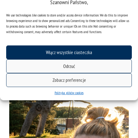
Szanowni Państwo,
wpływającego na odbiór dzieła. Zachowana dokumentacja
fotograficzna tego wydarzenia zapowiada performatywny
We use technologies like cookies to store and/or access device information. We do this to improve
potencjał rzeźb Hasiora. Podobnie jak
Żelazne organy
w
browsing experience and to show personalized ads. Consenting to these technologies will allow us
Czorsztynie. Realizacje pomnikowe i rzeźbiarskie artysty
to process data such as browsing behavior or unique IDs on this site. Not consenting or
funkcjonują często jako performatywne instalacje,
withdrawing consent, may adversely affect certain features and functions.
uwzględniające nie tylko interakcję z odbiorcą, ale także
dynamiczną relację z krajobrazem miejskim bądź
naturalnym – uzupełnia autorka monografii.
Włącz wszystkie ciasteczka
Odrzuć
Zobacz preferencje
Polityka plików cookies