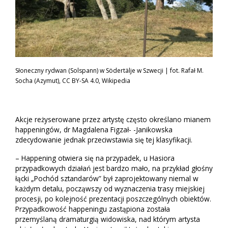
Słoneczny rydwan (Solspann) w Södertälje w Szwecji | fot. Rafał M.
Socha (Azymut), CC BY-SA 4.0, Wikipedia
Akcje reżyserowane przez artystę często określano mianem
happeningów, dr Magdalena Figzał- -Janikowska
zdecydowanie jednak przeciwstawia się tej klasyfikacji.
– Happening otwiera się na przypadek, u Hasiora
przypadkowych działań jest bardzo mało, na przykład głośny
łącki „Pochód sztandarów” był zaprojektowany niemal w
każdym detalu, począwszy od wyznaczenia trasy miejskiej
procesji, po kolejność prezentacji poszczególnych obiektów.
Przypadkowość happeningu zastąpiona została
przemyślaną dramaturgią widowiska, nad którym artysta