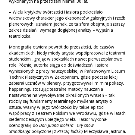
wykonanych na przestrzeni niemal 30 lat.
– Wielu krytyków twórczości Hasiora podkreślało
widowiskowy charakter jego eksponatów galeryjnych i rzeźb
plenerowych, uznałam jednak, że ta sfera obejmuje szerszy
zakres działań i wymaga dogłębnej analizy – wyjaśnia
teatrolożka.
Monografię otwiera powrót do przeszłości, do czasów
akademickich, kiedy młody artysta współpracował z teatrami
studenckimi, grając w spektaklach nawet pierwszoplanowe
role. Później autorka sięga do doświadczeń Hasiora
wyniesionych z pracy nauczycielskiej w Państwowym Liceum
Technik Plastycznych w Zakopanem, gdzie podczas lekcji
zabierał uczniów w plenery, przygotowywał im mini pokazy,
happeningi, stosując teatralne metody nauczania
nastawione na wywoływanie określonych wrażeń – tak
rodziły się fundamenty teatralnego myślenia artysty o
sztuce. Ważny w jego twórczości był także epizod
współpracy z Teatrem Polskim we Wrocławiu, gdzie w latach
siedemdziesiątych ubiegłego wieku Hasior wykonał
scenografię do
Don Juana Moliera
i
Gry snów
Strindberga
połączonej z
Rzeczą ludzką
Mieczysława Jastruna.