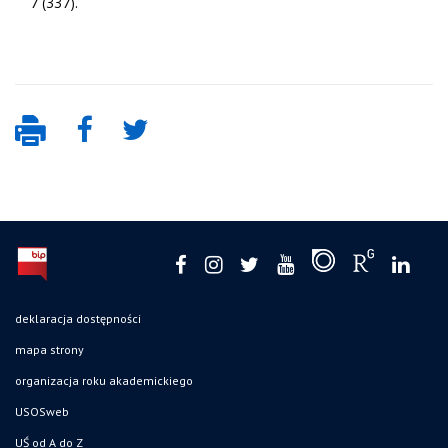
7 (337).
deklaracja dostępności
mapa strony
organizacja roku akademickiego
USOSweb
UŚ od A do Z