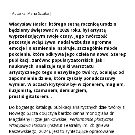
| Autorka: Maria Sztuka |
Władysław Hasior, którego setną rocznicę urodzin
będziemy świętować w 2028 roku, był artystą
wyprzedzającym swoje czasy. Jego twórczość
pozostaje wciąż żywa, nadal wzbudza ogromne
emocje i niezmiennie inspiruje, szczególnie młode
pokolenie, które odkrywa jego dzieła na nowo. Szereg
publikacji, zarówno popularyzatorskich, jak i
naukowych, analizuje tajniki warsztatu
artystycznego tego niezwykłego twórcy, ocalając od
zapomnienia dzieła, które zyskały ponadczasowy
wymiar. W oczach krytyków był wizjonerem, magiem,
iluzjonistą, szamanem, demiurgiem,
prestidigitatorem…
Do bogatego katalogu publikacji analitycznych dzieł twórcy z
Nowego Sącza dołączyła bardzo cenna monografia dr
Magdaleny Figzał-Janikowskiej:
Performanse plastyczne
Władysława Hasiora
(Instytut Teatralny im. Zbigniewa
Raszewskiego, 2024). Jest to syntezujące opracowanie