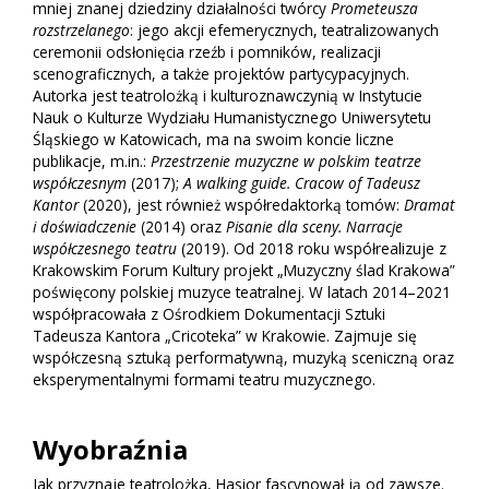
mniej znanej dziedziny działalności twórcy
Prometeusza
rozstrzelanego
: jego akcji efemerycznych, teatralizowanych
ceremonii odsłonięcia rzeźb i pomników, realizacji
scenograficznych, a także projektów partycypacyjnych.
Autorka jest teatrolożką i kulturoznawczynią w Instytucie
Nauk o Kulturze Wydziału Humanistycznego Uniwersytetu
Śląskiego w Katowicach, ma na swoim koncie liczne
publikacje, m.in.:
Przestrzenie muzyczne w polskim teatrze
współczesnym
(2017);
A walking guide. Cracow of Tadeusz
Kantor
(2020), jest również współredaktorką tomów:
Dramat
i doświadczenie
(2014) oraz
Pisanie dla sceny. Narracje
współczesnego teatru
(2019). Od 2018 roku współrealizuje z
Krakowskim Forum Kultury projekt „Muzyczny ślad Krakowa”
poświęcony polskiej muzyce teatralnej. W latach 2014–2021
współpracowała z Ośrodkiem Dokumentacji Sztuki
Tadeusza Kantora „Cricoteka” w Krakowie. Zajmuje się
współczesną sztuką performatywną, muzyką sceniczną oraz
eksperymentalnymi formami teatru muzycznego.
Wyobraźnia
Jak przyznaje teatrolożka, Hasior fascynował ją od zawsze.