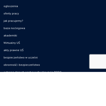
ogłoszenia
oferty pracy
jak pracujemy?
baza noclegowa
akademiki
Wirtualny UŚ
akty prawne UŚ
bezpieczeństwo w uczelni
obronność i bezpieczeństwo
ochrona danych osobowych i klauzule RODO
zamówienia publiczne
gadżety UŚ
Uniwersytet Śląski w Katowicach
ul. Bankowa 12, 40-007 Katowice