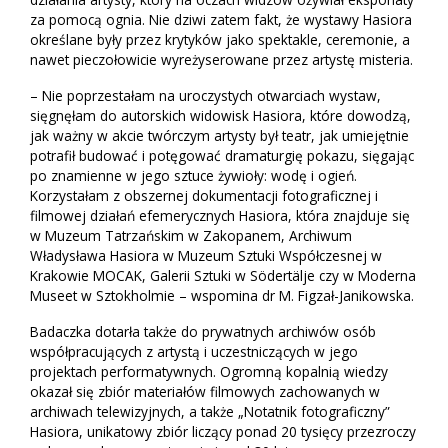
za pomocą ognia. Nie dziwi zatem fakt, że wystawy Hasiora
określane były przez krytyków jako spektakle, ceremonie, a
nawet pieczołowicie wyreżyserowane przez artystę misteria.
– Nie poprzestałam na uroczystych otwarciach wystaw,
sięgnęłam do autorskich widowisk Hasiora, które dowodzą,
jak ważny w akcie twórczym artysty był teatr, jak umiejętnie
potrafił budować i potęgować dramaturgię pokazu, sięgając
po znamienne w jego sztuce żywioły: wodę i ogień.
Korzystałam z obszernej dokumentacji fotograficznej i
filmowej działań efemerycznych Hasiora, która znajduje się
w Muzeum Tatrzańskim w Zakopanem, Archiwum
Władysława Hasiora w Muzeum Sztuki Współczesnej w
Krakowie MOCAK, Galerii Sztuki w Södertälje czy w Moderna
Museet w Sztokholmie – wspomina dr M. Figzał-Janikowska.
Badaczka dotarła także do prywatnych archiwów osób
współpracujących z artystą i uczestniczących w jego
projektach performatywnych. Ogromną kopalnią wiedzy
okazał się zbiór materiałów filmowych zachowanych w
archiwach telewizyjnych, a także „Notatnik fotograficzny”
Hasiora, unikatowy zbiór liczący ponad 20 tysięcy przezroczy