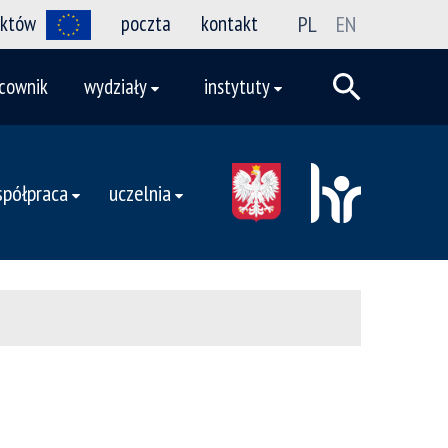
ektów
poczta
kontakt
PL
EN
cownik
wydziały
instytuty
półpraca
uczelnia