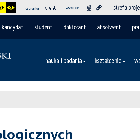
strefa proj
A
wsparcie
czcionka
A
A
kandydat
student
doktorant
absolwent
pra
nauka i badania
kształcenie
ws
ologicznych