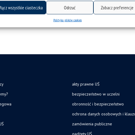
łącz wszystkie ciasteczka
Odrzuć
Zobacz preferencje
Polityka plików cookies
cy
akty prawne UŚ
jemy?
bezpieczeństwo w uczelni
legowa
obronność i bezpieczeństwo
ochrona danych osobowych i klau
UŚ
zamówienia publiczne
gadżety UŚ