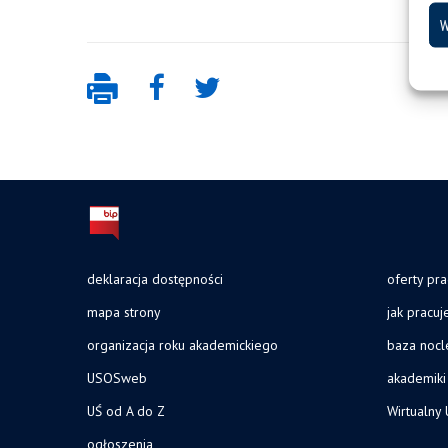
W
deklaracja dostępności
oferty pra
mapa strony
jak pracu
organizacja roku akademickiego
baza noc
USOSweb
akademiki
UŚ od A do Z
Wirtualny 
ogłoszenia