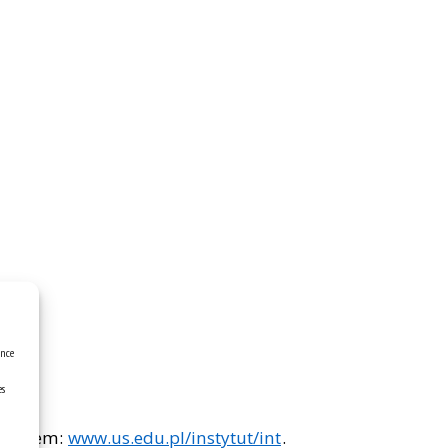
ence
es
adresem:
www.us.edu.pl/instytut/int
.