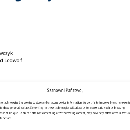
ewczyk
wid Ledwoń
Szanowni Państwo,
se technologies like cookies to store and/or access device information. We do this to improve browsing experi
to show personalized ads. Consenting to these technologies will allow us to process data such as browsing
vior or unique IDs on this site. Not consenting or withdrawing consent, may adversely affect certain featur
functions.
cnie w budowie. Już wkrótce zostanie udostępniona pod 