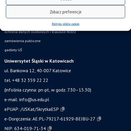
akty prawne UŚ
Zobacz preferencje
bezpieczeństwo w uczelni
obronność i bezpieczeństwo
Polityka plików cookies
ochrona danych osobowych i klauzule RODO
zamówienia publiczne
gadżety UŚ
Uniwersytet Śląski w Katowicach
ul. Bankowa 12, 40-007 Katowice
tel. +48 32 359 22 22
(infolinia czynna: pn-pt, w godz. 7.30–15.30)
e-mail:
info@us.edu.pl
ePUAP:
/USKat/SkrytkaESP
e-Doręczenia:
AE:PL-79217-61929-BEIBU-27
NIP:
634-019-71-34