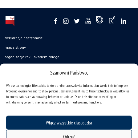
deklaracja dostępności
mapa strony
organizacja roku akademickiego
USOSweb
Szanowni Państwo,
UŚ od A do Z
We use technologies like cookies to store and/or access device information. We do this to improve
ogłoszenia
browsing experience and to show personalized ads. Consenting to these technologies will allow us
oferty pracy
to process data such as browsing behavior or unique IDs on this site. Not consenting or
withdrawing consent, may adversely affect certain features and functions.
jak pracujemy?
baza noclegowa
Włącz wszystkie ciasteczka
akademiki
Wirtualny UŚ
Odrzuć