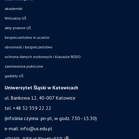
akademiki
Wirtualny UŚ
akty prawne UŚ
bezpieczeństwo w uczelni
obronność i bezpieczeństwo
ochrona danych osobowych i klauzule RODO
zamówienia publiczne
gadżety UŚ
Uniwersytet Śląski w Katowicach
ul. Bankowa 12, 40-007 Katowice
tel. +48 32 359 22 22
(infolinia czynna: pn-pt, w godz. 7.30–15.30)
e-mail:
info@us.edu.pl
ePUAP:
/USKat/SkrytkaESP