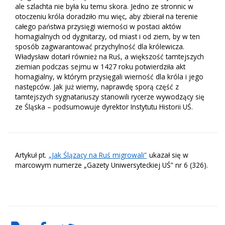
ale szlachta nie była ku temu skora. Jedno ze stronnic w
otoczeniu króla doradziło mu więc, aby zbierał na terenie
całego państwa przysięgi wierności w postaci aktów
homagialnych od dygnitarzy, od miast i od ziem, by w ten
sposób zagwarantować przychylność dla królewicza.
Władysław dotarł również na Ruś, a większość tamtejszych
ziemian podczas sejmu w 1427 roku potwierdziła akt
homagialny, w którym przysięgali wierność dla króla i jego
następców. Jak już wiemy, naprawdę sporą część z
tamtejszych sygnatariuszy stanowili rycerze wywodzący się
ze Śląska – podsumowuje dyrektor Instytutu Historii UŚ.
Artykuł pt.
„Jak Ślązacy na Ruś migrowali”
ukazał się w
marcowym numerze „Gazety Uniwersyteckiej UŚ” nr 6 (326).