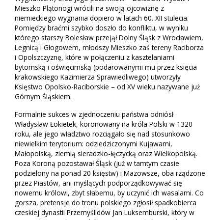
Mieszko Plątonogi wrócili na swoją ojcowiznę z
niemieckiego wygnania dopiero w latach 60. XII stulecia.
Pomiędzy braćmi szybko doszło do konfliktu, w wyniku
którego starszy Bolesław przejął Dolny Śląsk z Wrocławiem,
Legnicą i Głogowem, młodszy Mieszko zaś tereny Raciborza
i Opolszczyznę, które w połączeniu z kasztelaniami
bytomską i oświęcimską (podarowanymi mu przez księcia
krakowskiego Kazimierza Sprawiedliwego) utworzyły
Księstwo Opolsko-Raciborskie – od XV wieku nazywane już
Górnym Śląskiem.
Formalnie sukces w zjednoczeniu państwa odniósł
Władysław Łokietek, koronowany na króla Polski w 1320
roku, ale jego władztwo rozciągało się nad stosunkowo
niewielkim terytorium: odziedziczonymi Kujawami,
Małopolską, ziemią sieradzko-łęczycką oraz Wielkopolską.
Poza Koroną pozostawał Śląsk (już w tamtym czasie
podzielony na ponad 20 księstw) i Mazowsze, oba rządzone
przez Piastów, ani myślących podporządkowywać się
nowemu królowi, zbyt słabemu, by uczynić ich wasalami. Co
gorsza, pretensje do tronu polskiego zgłosił spadkobierca
czeskiej dynastii Przemyślidów Jan Luksemburski, który w