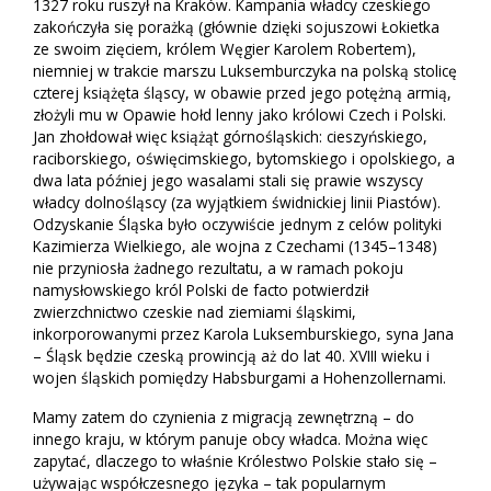
1327 roku ruszył na Kraków. Kampania władcy czeskiego
zakończyła się porażką (głównie dzięki sojuszowi Łokietka
ze swoim zięciem, królem Węgier Karolem Robertem),
niemniej w trakcie marszu Luksemburczyka na polską stolicę
czterej książęta śląscy, w obawie przed jego potężną armią,
złożyli mu w Opawie hołd lenny jako królowi Czech i Polski.
Jan zhołdował więc książąt górnośląskich: cieszyńskiego,
raciborskiego, oświęcimskiego, bytomskiego i opolskiego, a
dwa lata później jego wasalami stali się prawie wszyscy
władcy dolnośląscy (za wyjątkiem świdnickiej linii Piastów).
Odzyskanie Śląska było oczywiście jednym z celów polityki
Kazimierza Wielkiego, ale wojna z Czechami (1345–1348)
nie przyniosła żadnego rezultatu, a w ramach pokoju
namysłowskiego król Polski de facto potwierdził
zwierzchnictwo czeskie nad ziemiami śląskimi,
inkorporowanymi przez Karola Luksemburskiego, syna Jana
– Śląsk będzie czeską prowincją aż do lat 40. XVIII wieku i
wojen śląskich pomiędzy Habsburgami a Hohenzollernami.
Mamy zatem do czynienia z migracją zewnętrzną – do
innego kraju, w którym panuje obcy władca. Można więc
zapytać, dlaczego to właśnie Królestwo Polskie stało się –
używając współczesnego języka – tak popularnym