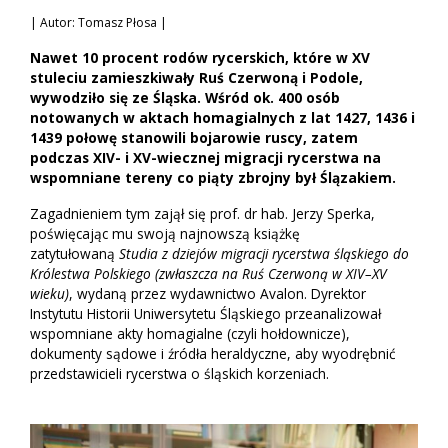
| Autor: Tomasz Płosa |
Nawet 10 procent rodów rycerskich, które w XV
stuleciu zamieszkiwały Ruś Czerwoną i Podole,
wywodziło się ze Śląska. Wśród ok. 400 osób
notowanych w aktach homagialnych z lat 1427, 1436 i
1439 połowę stanowili bojarowie ruscy, zatem
podczas XIV- i XV-wiecznej migracji rycerstwa na
wspomniane tereny co piąty zbrojny był Ślązakiem.
Zagadnieniem tym zajął się prof. dr hab. Jerzy Sperka,
poświęcając mu swoją najnowszą książkę
zatytułowaną
Studia z dziejów migracji rycerstwa śląskiego do
Królestwa Polskiego (zwłaszcza na Ruś Czerwoną w XIV–XV
wieku)
, wydaną przez wydawnictwo Avalon. Dyrektor
Instytutu Historii Uniwersytetu Śląskiego przeanalizował
wspomniane akty homagialne (czyli hołdownicze),
dokumenty sądowe i źródła heraldyczne, aby wyodrębnić
przedstawicieli rycerstwa o śląskich korzeniach.