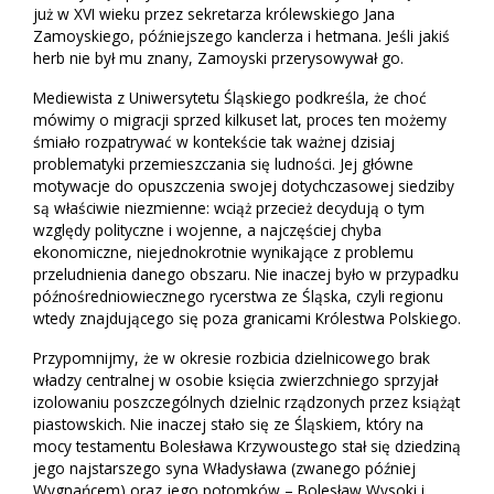
już w XVI wieku przez sekretarza królewskiego Jana
Zamoyskiego, późniejszego kanclerza i hetmana. Jeśli jakiś
herb nie był mu znany, Zamoyski przerysowywał go.
Mediewista z Uniwersytetu Śląskiego podkreśla, że choć
mówimy o migracji sprzed kilkuset lat, proces ten możemy
śmiało rozpatrywać w kontekście tak ważnej dzisiaj
problematyki przemieszczania się ludności. Jej główne
motywacje do opuszczenia swojej dotychczasowej siedziby
są właściwie niezmienne: wciąż przecież decydują o tym
względy polityczne i wojenne, a najczęściej chyba
ekonomiczne, niejednokrotnie wynikające z problemu
przeludnienia danego obszaru. Nie inaczej było w przypadku
późnośredniowiecznego rycerstwa ze Śląska, czyli regionu
wtedy znajdującego się poza granicami Królestwa Polskiego.
Przypomnijmy, że w okresie rozbicia dzielnicowego brak
władzy centralnej w osobie księcia zwierzchniego sprzyjał
izolowaniu poszczególnych dzielnic rządzonych przez książąt
piastowskich. Nie inaczej stało się ze Śląskiem, który na
mocy testamentu Bolesława Krzywoustego stał się dziedziną
jego najstarszego syna Władysława (zwanego później
Wygnańcem) oraz jego potomków – Bolesław Wysoki i