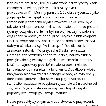
kierunkiem emigracji, usługi świadczone przez rycerzy – tak
cenionymi, a władcy polscy – tak atrakcyjnymi
pracodawcami? – Musimy pamiętać, że obraz rycerstwa jako
grupy społecznej spędzającej czas na turniejach i
romansach jest mocno wyidealizowany. Takie życie było
udziałem kilkuprocentowej elity. Pozostałe ponad 90 procent
rycerzy, oczywiście o ile nie byli na wojnie, zajmowało się
doglądaniem własnych dóbr i pracujących dla nich chłopów.
Dbali o swoje rodziny, chcieli mieć spadkobierców, marzyli o
dobrym ożenku dla synów i zamążpójściu dla córek –
zaznacza historyk. – W przypadku Śląska, zwłaszcza
Górnego, tak rozdrobnionego feudalnie, bardzo trudno
powiększało się własny majątek, także ziemski: domeny
książęce zajmowały przecież niewielką powierzchnię, a
kandydatów do nagradzania było wielu. Dodatkowe włości
nabywano albo walcząc dla danego władcy, co było opcją
dość niebezpieczną, albo służąc na jego dworze, co
stanowiło rozwiązanie bezpieczniejsze, ale też niewolne od
zagrożeń. Migracja stanowiła więc świetną okazję do
poprawy bytu swojego i swojej rodziny.
Nowe perspektywy w tym zakresie stworzyło przyłączenie