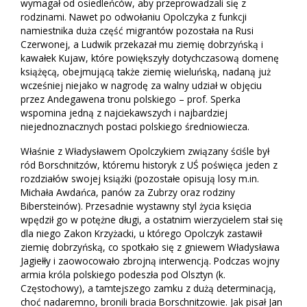
wymagał od osiedleńców, aby przeprowadzali się z
rodzinami. Nawet po odwołaniu Opolczyka z funkcji
namiestnika duża część migrantów pozostała na Rusi
Czerwonej, a Ludwik przekazał mu ziemię dobrzyńską i
kawałek Kujaw, które powiększyły dotychczasową domenę
książęcą, obejmującą także ziemię wieluńską, nadaną już
wcześniej niejako w nagrodę za walny udział w objęciu
przez Andegawena tronu polskiego – prof. Sperka
wspomina jedną z najciekawszych i najbardziej
niejednoznacznych postaci polskiego średniowiecza.
Właśnie z Władysławem Opolczykiem związany ściśle był
ród Borschnitzów, któremu historyk z UŚ poświęca jeden z
rozdziałów swojej książki (pozostałe opisują losy m.in.
Michała Awdańca, panów za Zubrzy oraz rodziny
Bibersteinów). Przesadnie wystawny styl życia księcia
wpędził go w potężne długi, a ostatnim wierzycielem stał się
dla niego Zakon Krzyżacki, u którego Opolczyk zastawił
ziemię dobrzyńską, co spotkało się z gniewem Władysława
Jagiełły i zaowocowało zbrojną interwencją. Podczas wojny
armia króla polskiego podeszła pod Olsztyn (k.
Częstochowy), a tamtejszego zamku z dużą determinacją,
choć nadaremno, bronili bracia Borschnitzowie. Jak pisał Jan