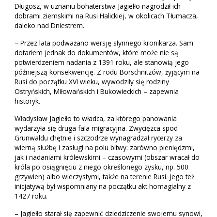
Długosz, w uznaniu bohaterstwa Jagiełło nagrodził ich
dobrami ziemskimi na Rusi Halickiej, w okolicach Tłumacza,
daleko nad Dniestrem.
– Przez lata podważano wersję słynnego kronikarza. Sam
dotarłem jednak do dokumentów, które może nie są
potwierdzeniem nadania z 1391 roku, ale stanowią jego
późniejszą konsekwencję. Z rodu Borschnitzów, żyjącym na
Rusi do początku XVI wieku, wywodziły się rodziny
Ostryńskich, Miłowańskich i Bukowieckich – zapewnia
historyk.
Władysław Jagiełło to władca, za którego panowania
wydarzyła się druga fala migracyjna. Zwycięzca spod
Grunwaldu chętnie i szczodrze wynagradzał rycerzy za
wierną służbę i zasługi na polu bitwy: zarówno pieniędzmi,
jak i nadaniami królewskimi – czasowymi (obszar wracał do
króla po osiągnięciu z niego określonego zysku, np. 500
grzywien) albo wieczystymi, także na terenie Rusi. Jego też
inicjatywą był wspomniany na początku akt homagialny z
1427 roku.
– Jagiełło starał się zapewnić dziedziczenie swojemu synowi,