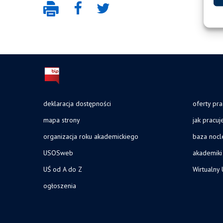
deklaracja dostępności
oferty pra
mapa strony
jak pracu
organizacja roku akademickiego
baza noc
USOSweb
akademiki
UŚ od A do Z
Wirtualny 
ogłoszenia