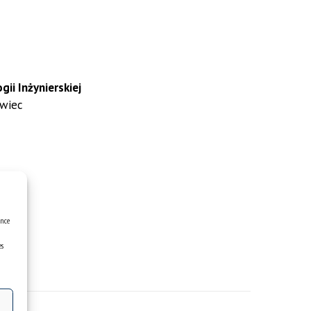
ii Inżynierskiej
owiec
ence
es