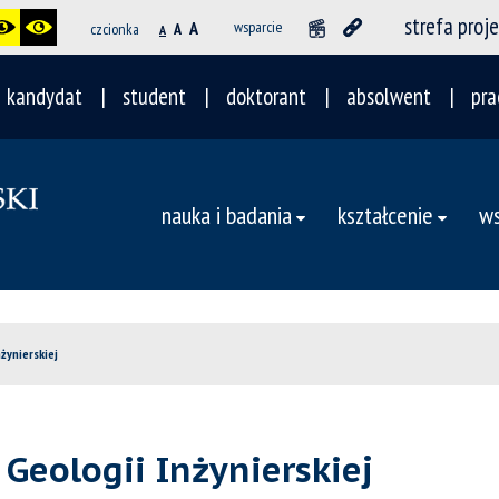
strefa proj
A
wsparcie
czcionka
A
A
kandydat
student
doktorant
absolwent
pra
nauka i badania
kształcenie
ws
żynierskiej
 Geologii Inżynierskiej