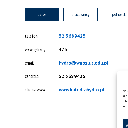
adres
pracownicy
jednostki
telefon
32 3689425
wewnętrzny
425
email
hydro@wnoz.us.edu.pl
centrala
32 3689425
strona www
www.katedrahydro.pl
We u
and 
beha
and 
W