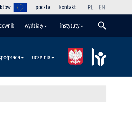
ektów
poczta
kontakt
PL
EN
cownik
wydziały
instytuty
półpraca
uczelnia