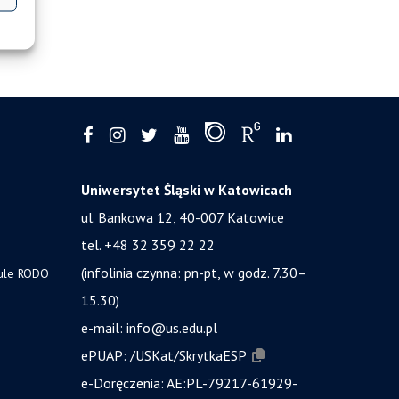
Uniwersytet Śląski w Katowicach
ul. Bankowa 12, 40-007 Katowice
tel. +48 32 359 22 22
(infolinia czynna: pn-pt, w godz. 7.30–
zule RODO
15.30)
e-mail:
info@us.edu.pl
ePUAP:
/USKat/SkrytkaESP
e-Doręczenia:
AE:PL-79217-61929-