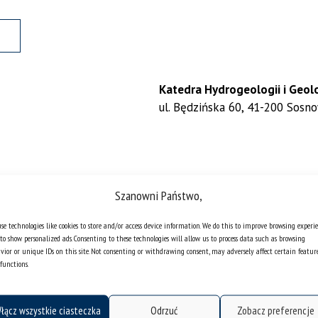
Katedra Hydrogeologii i Geolog
ul. Będzińska 60, 41-200 Sosn
Szanowni Państwo,
se technologies like cookies to store and/or access device information. We do this to improve browsing experi
to show personalized ads. Consenting to these technologies will allow us to process data such as browsing
vior or unique IDs on this site. Not consenting or withdrawing consent, may adversely affect certain featur
functions.
łącz wszystkie ciasteczka
Odrzuć
Zobacz preferencje