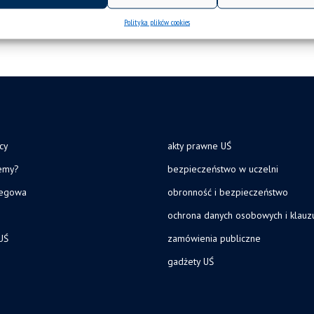
Polityka plików cookies
cy
akty prawne UŚ
jemy?
bezpieczeństwo w uczelni
legowa
obronność i bezpieczeństwo
ochrona danych osobowych i klau
UŚ
zamówienia publiczne
gadżety UŚ