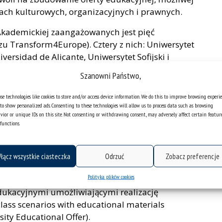
ch kulturowych, organizacyjnych i prawnych.
Akademickiej zaangażowanych jest pięć
zu Transform4Europe). Cztery z nich: Uniwersytet
iversidad de Alicante, Uniwersytet Sofijski i
acowują trzy rezultaty projektu istotne z
Szanowni Państwo,
emickiej na poziomie międzynarodowym, a
se technologies like cookies to store and/or access device information. We do this to improve browsing experi
to show personalized ads. Consenting to these technologies will allow us to process data such as browsing
ukacyjna uczelni. Raport i rekomendacje
vior or unique IDs on this site. Not consenting or withdrawing consent, may adversely affect certain featur
functions.
niversity Educational Offer. Report and
ations),
łącz wszystkie ciasteczka
Odrzuć
Zobacz preferencje
narnych szkół letnich (Good practices in the
er schools),
Polityka plików cookies
edukacyjnymi umożliwiającymi realizację
class scenarios with educational materials
ity Educational Offer).