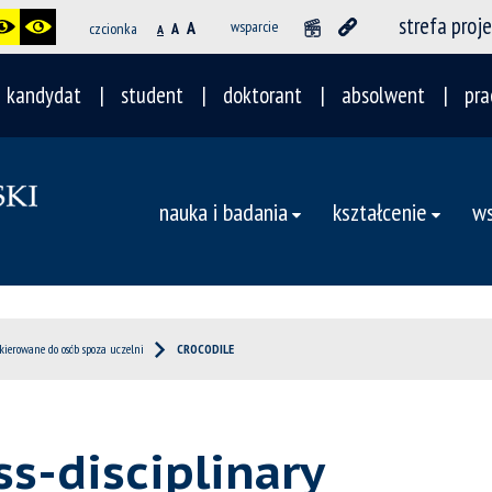
strefa proj
A
wsparcie
czcionka
A
A
kandydat
student
doktorant
absolwent
pra
nauka i badania
kształcenie
ws
skierowane do osób spoza uczelni
CROCODILE
s-disciplinary