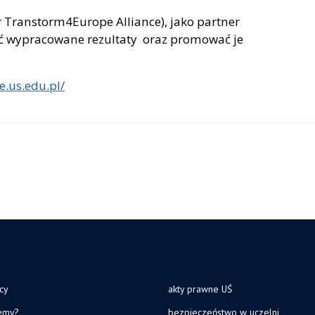
er Transtorm4Europe Alliance), jako partner
ć wypracowane rezultaty oraz promować je
e.us.edu.pl/
cy
akty prawne UŚ
jemy?
bezpieczeństwo w uczelni