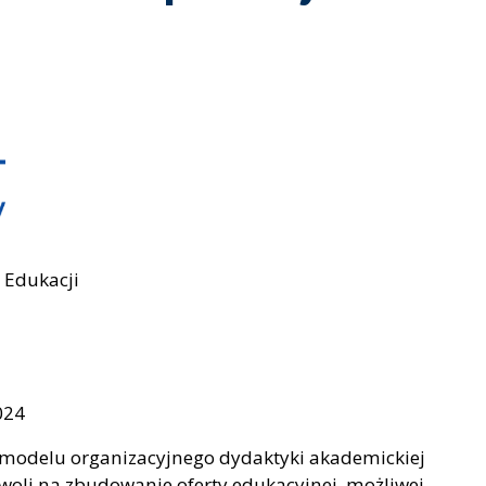
 Edukacji
024
 modelu organizacyjnego dydaktyki akademickiej
oli na zbudowanie oferty edukacyjnej, możliwej