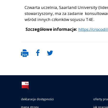
Czwarta uczelnia, Saarland University (lid
stowarzyszony, ma za zadanie konsultowa
wśród innych członków sojuszu T4E.
Szczegółowe informacje:
https://crocodil
deklaracja dostępności
oferty pra
mapa strony
jak pracu