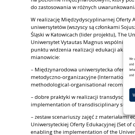
do zastosowania w różnych uwarunkowania
W realizację Międzydyscyplinarnej Oferty 
uniwersytetów (wszyscy są członkami Sojus
Śląski w Katowicach (lider projektu), The Un
Uniwersytet Vytautas Magnus wspólnie wypr
punktu widzenia realizacji edukacji akad
mianowicie:
We u
and 
– Międzynarodowa uniwersytecka oferta ed
beha
and 
metodyczno-organizacyjne (International U
methodological-organisational recommend
W
– dobre praktyki w realizacji transdyscypli
implementation of transdisciplinary summ
– zestaw scenariuszy zajęć z materiałami 
Uniwersyteckiej Oferty Edukacyjnej (Set of 
enabling the implementation of the Univers