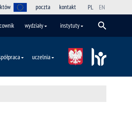
ektów
poczta
kontakt
PL
EN
cownik
wydziały
instytuty
półpraca
uczelnia