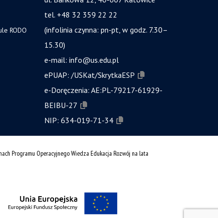
tel. +48 32 359 22 22
(infolinia czynna: pn-pt, w godz. 7.30–
zule RODO
15.30)
e-mail:
info@us.edu.pl
ePUAP:
/USKat/SkrytkaESP
e-Doręczenia:
AE:PL-79217-61929-
BEIBU-27
NIP:
634-019-71-34
amach Programu Operacyjnego Wiedza Edukacja Rozwój na lata