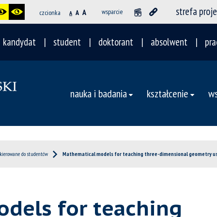
strefa proj
A
wsparcie
czcionka
A
A
kandydat
student
doktorant
absolwent
pra
nauka i badania
kształcenie
ws
skierowane do studentów
Mathematical models for teaching three-dimensional geometry usin
dels for teaching