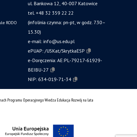
ul. Bankowa 12, 40-007 Katowice
tel. +48 32 359 22 22
(infolinia czynna: pn-pt, w godz. 7.30–
zule RODO
15.30)
e-mail:
info@us.edu.pl
ePUAP:
/USKat/SkrytkaESP
e-Doręczenia:
AE:PL-79217-61929-
BEIBU-27
NIP:
634-019-71-34
amach Programu Operacyjnego Wiedza Edukacja Rozwój na lata