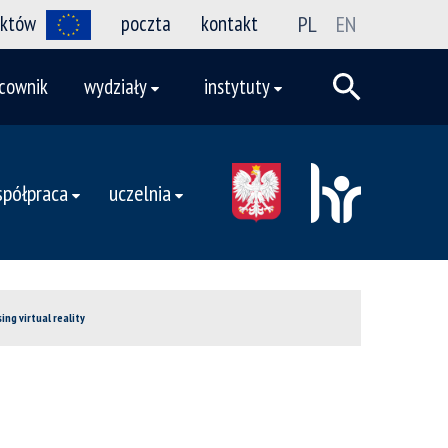
ektów
poczta
kontakt
PL
EN
cownik
wydziały
instytuty
półpraca
uczelnia
g virtual reality