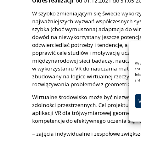
Okres realizacji
: od 01.12.2021 do 31.05.2
W szybko zmieniającym się świecie wykorzy
najważniejszych wyzwań współczesnych sy
szybka (choć wymuszona) adaptacja do wir
dowód na niewykorzystany jeszcze potencj
odzwierciedlać potrzeby i tendencje, a ta
poprawić cele studiów i motywację uczniów
międzynarodowej sieci badaczy, nauczyciel
We u
w wykorzystaniu VR do nauczania matematy
and 
beha
zbudowany na logice wirtualnej rzeczywis
and 
rozwiązywania problemów z geometrią.
Wirtualne środowisko może być niezwykle 
W
zdolności przestrzennych. Cel projektu zos
aplikacji VR dla trójwymiarowej geometrii. 
kompetencje do efektywnego uczenia się i
– zajęcia indywidualne i zespołowe zwięks