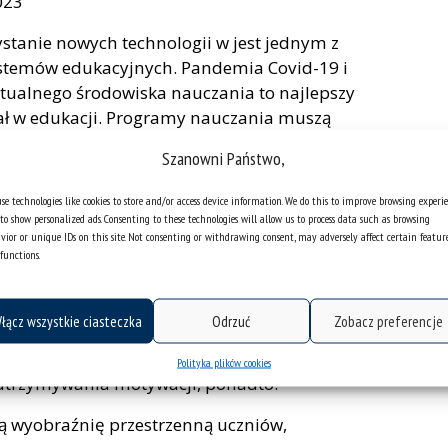
023
stanie nowych technologii w jest jednym z
stemów edukacyjnych. Pandemia Covid-19 i
tualnego środowiska nauczania to najlepszy
ał w edukacji. Programy nauczania muszą
kże przyjmować nowe narzędzia i metodologie, aby
Szanowni Państwo,
. Projekt będzie polegał na stworzeniu
i akademickich i praktyków specjalizujących się
se technologies like cookies to store and/or access device information. We do this to improve browsing experi
ki. Program nauczania geometrii zostanie
to show personalized ads. Consenting to these technologies will allow us to process data such as browsing
vior or unique IDs on this site. Not consenting or withdrawing consent, may adversely affect certain featur
tości i zapewni studentom moduły VR do
functions.
pomocne w nauczaniu, zwłaszcza w treningu
łącz wszystkie ciasteczka
Odrzuć
Zobacz preferencje
tanie osiągnięty poprzez stworzenie i wdrożenie
Zajęcia pozwolą rozwijać umiejętności i
Polityka plików cookies
 utrzymywania motywacji, ponadto:
zą wyobraźnię przestrzenną uczniów,