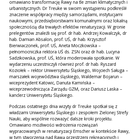
omawiano transformację Rawy na tle zmian klimatycznych i
urbanistycznych. Dr Treuke w swoim wystąpieniu podkreślił
znaczenie współpracy między samorządami, instytucjami
naukowymi, przedsiębiorstwami komunalnymi oraz lokalną
społecznością dla trwałych efektów renaturyzacji. W gronie
prelegentów znaleźli się prof. dr hab. Andrzej Kowalczyk, dr
hab. Damian Absalon, prof. UŚ, dr hab. Krzysztof
Bierwiaczonek, prof. UŚ, Aneta Moczkowska –
pełnomocniczka rektora UŚ ds. ZSN oraz dr hab. Lucyna
Sadzikowska, prof. UŚ, która moderowała spotkanie. W
wydarzeniu uczestniczyli również prof. dr hab. Ryszard
Koziołek – rektor Uniwersytetu Śląskiego, Wojciech Saługa –
marszałek województwa śląskiego, Waldemar Bojarun –
wiceprezydent Katowic, Danuta Kamińska –
wiceprzewodnicząca Zarządu GZM, oraz Dariusz Laska –
kanclerz Uniwersytetu Śląskiego.
Podczas ostatniego dnia wizyty dr Treuke spotkał się z
władzami Uniwersytetu Śląskiego i zespołem Zielonej Strefy
Nauki, aby wspólnie rozważyć dalsze kroki projektu.
Omawiano możliwości wdrożenia rozwiązań
wypracowanych w renaturyzacji Emscher w kontekście Rawy,
w tym stworzenia nad Rawą przestrzeni rekreacyjnych i