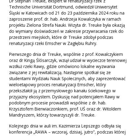
Dr Stephan Treuke, ekspert w renaturyzacji rzek z
Technische Universität Dortmund, odwiedził Uniwersytet
Śląski w Katowicach od 21 do 23 października 2024 roku na
zaproszenie prof. dr. hab. Andrzeja Kowalczyka w ramach
projektu Zielona Strefa Nauki. Wizyta dr. Treuke była okazją
do wymiany doświadczeń w zakresie przywracania rzek do
przestrzeni miejskich, które dr Treuke zdobył podczas
renaturyzacji rzeki Emscher w Zagłębiu Ruhry.
Pierwszego dnia dr Treuke, wspólnie z prof. Kowalczykiem
oraz dr Kingą Ślósarczyk, wziął udział w wycieczce terenowej
wzdłuż rzeki Rawy, gdzie omówiono lokalne wyzwania
związane z jej rewitalizacją. Następnie spotkał się ze
studentami Wydziału Nauk Społecznych, aby zaprezentować
wieloetapowy proces renaturyzacji Emscher, który
przekształcił ją z przemysłowego kanału ściekowego w
przyjazny ekosystem. Dyskusję nad potencjałem Rawy w
podobnym procesie prowadzili wspólnie z dr. hab.
Krzysztofem Bierwiaczonkiem, prof. UŚ oraz dr. Witoldem
Mandryszem, którzy towarzyszyli dr. Treuke.
Kolejnego dnia w auli im. Kazimierza Lepszego odbyła się
konferencja „RAWA – wczoraj, dzisiaj, jutro”, podczas której