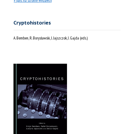
» opis na stronie wydawcy
Cryptohistories
A. Bemben, R. Borysławski, J. Jajszczok, J. Gajda (eds.)