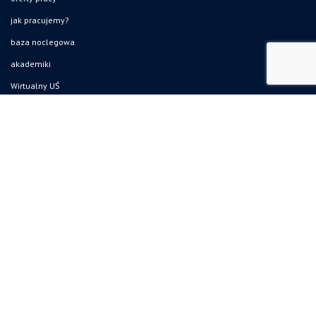
jak pracujemy?
baza noclegowa
akademiki
Wirtualny UŚ
akty prawne UŚ
bezpieczeństwo w uczelni
obronność i bezpieczeństwo
ochrona danych osobowych i klauzule RODO
zamówienia publiczne
gadżety UŚ
Uniwersytet Śląski w Katowicach
ul. Bankowa 12, 40-007 Katowice
tel. +48 32 359 22 22
(infolinia czynna: pn-pt, w godz. 7.30–15.30)