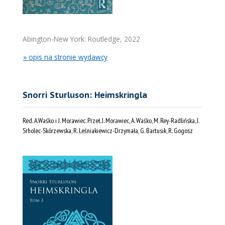
Abington-New York: Routledge, 2022
» opis na stronie wydawcy
Snorri Sturluson: Heimskringla
Red. A.Waśko i J. Morawiec. Przeł. J. Morawiec, A. Waśko, M. Rey-Radlińska, J.
Srholec-Skórzewska, R. Leśniakiewicz-Drzymała, G.
Bartusik
, R. Gogosz