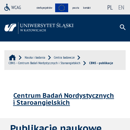
PL
EN
strefa projektów
poczta
kontakt
Nauka i badania
Centra badawcze
CBNS – Centrum Badań Nordystycznych i Staroangielskich
CBNS – publikacje
Centrum Badań Nordystycznych
i Staroangielskich
Publikacje naukowe