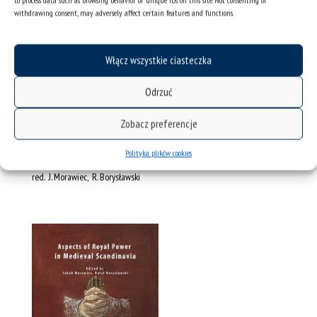
to process data such as browsing behavior or unique IDs on this site. Not consenting or
Leeds-Amsterdam: Arc Humanities Press & Amsterdam University Press,
withdrawing consent, may adversely affect certain features and functions.
2019
» opis na stronie wydawcy
Włącz wszystkie ciasteczka
Odrzuć
Zobacz preferencje
Aspects of Royal Power in Medieval
Scandinavia
Polityka plików cookies
red. J. Morawiec, R. Borysławski