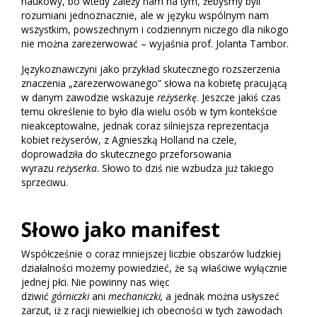
naukowy, bo wtedy zależy nam na tym, żebyśmy byli
rozumiani jednoznacznie, ale w języku wspólnym nam
wszystkim, powszechnym i codziennym niczego dla nikogo
nie można zarezerwować – wyjaśnia prof. Jolanta Tambor.
Językoznawczyni jako przykład skutecznego rozszerzenia
znaczenia „zarezerwowanego” słowa na kobietę pracującą
w danym zawodzie wskazuje
reżyserkę
. Jeszcze jakiś czas
temu określenie to było dla wielu osób w tym kontekście
nieakceptowalne, jednak coraz silniejsza reprezentacja
kobiet reżyserów, z Agnieszką Holland na czele,
doprowadziła do skutecznego przeforsowania
wyrazu
reżyserka.
Słowo to dziś nie wzbudza już takiego
sprzeciwu.
Słowo jako manifest
Współcześnie o coraz mniejszej liczbie obszarów ludzkiej
działalności możemy powiedzieć, że są właściwe wyłącznie
jednej płci. Nie powinny nas więc
dziwić
górniczki
ani
mechaniczki,
a jednak można usłyszeć
zarzut, iż z racji niewielkiej ich obecności w tych zawodach