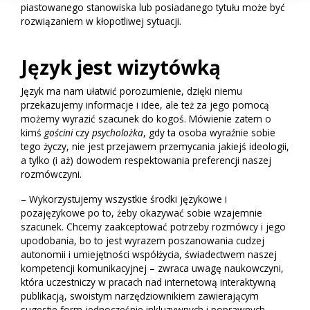
piastowanego stanowiska lub posiadanego tytułu może być
rozwiązaniem w kłopotliwej sytuacji.
Język jest wizytówką
Język ma nam ułatwić porozumienie, dzięki niemu
przekazujemy informacje i idee, ale też za jego pomocą
możemy wyrazić szacunek do kogoś. Mówienie zatem o
kimś
gościni
czy
psycholożka
, gdy ta osoba wyraźnie sobie
tego życzy, nie jest przejawem przemycania jakiejś ideologii,
a tylko (i aż) dowodem respektowania preferencji naszej
rozmówczyni.
– Wykorzystujemy wszystkie środki językowe i
pozajęzykowe po to, żeby okazywać sobie wzajemnie
szacunek. Chcemy zaakceptować potrzeby rozmówcy i jego
upodobania, bo to jest wyrazem poszanowania cudzej
autonomii i umiejętności współżycia, świadectwem naszej
kompetencji komunikacyjnej – zwraca uwagę naukowczyni,
która uczestniczy w pracach nad internetową interaktywną
publikacją, swoistym narzędziownikiem zawierającym
sugestie form jednocześnie inkluzywnych i poprawnych