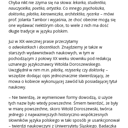
Chyba nikt nie zżyma się na słowa:
lekarka, studentka,
nauczycielka, poetka, artystka.
Co innego
psycholożka,
doktorka, pilotka, kierowniczka, architektka, rycerka
– mówi
prof. Jolanta Tambor i wyjaśnia, że choć obecnie mogą się
one wydawać niektórym obce, to wiele z nich ma dość
długie tradycje w języku polskim.
Już w XIX-wiecznej prasie przeczytamy
o
adwokatkach
i
docentkach.
Znajdziemy je także w
starszych wydawnictwach naukowych, w tym w
pochodzącym z połowy XX wieku słowniku pod redakcją
uznanego językoznawcy Witolda Doroszewskiego.
Uwzględnił w nim m.in.
pilotkę, reżyserkę
czy
doktorkę
–
wszędzie dodając opis jednoznacznie stwierdzający, że
mowa o kobiecie wykonującej zawód lub posiadającej tytuł
naukowy.
– Nie twierdzę, że wymieniowe formy dowodzą, iż użycie
tych nazw było wtedy powszechne. Śmiem twierdzić, że były
w miarę powszechne, skoro Witold Doroszewski, twórca
jednego z najważniejszych historyczno-współczesnych
słowników języka polskiego w taki sposób je usankcjonował
– twierdzi naukowczyni z Uniwersytetu Śląskiego. Badaczka