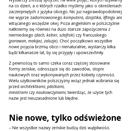
na co dzień, a o których rzadko myślimy jako o określeniach
zaczerpniętych z języka obcego. Nic już najprawdopodobniej
nie wyprze zadomowionego
komputera, dżojstika, liftingu
ani
wtrącanego wszędzie okej. Poza angielskim w polszczyźnie
natkniemy się również na dużo starsze zapożyczenia z
niemieckiego (
dach, kelner, szlafrok
) czy francuskiego
(
parawan, makijaż, żaluzja
). Choć początkowo wszystkie
nowe pojęcia brzmią obco i nienaturalnie, wystarczy kilka
bądź kilkanaście lat, by się przyjęły i upowszechniły.
Z pewnością to samo czeka coraz częściej stosowane
formy żeńskie, odnoszące się do zawodów, stopni
naukowych oraz wykonywanych przez kobiety czynności.
Wielu użytkowników polszczyzny wciąż jednak wzbrania się
przed
architektkami, pilotkami,
ministrami
czy
naukowczyniami,
twierdząc, że użycie tych
nazw jest nieuzasadnione lub błędne.
Nie nowe, tylko odświeżone
– Nie wszystkie nazwy żeńskie budzą dziś wątpliwości.