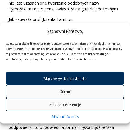
nie jest uzasadnione tworzenie podobnych nazw.
Tymczasem ma to sens, zwłaszcza na gruncie społecznym.
Jak zauważa prof. Jolanta Tambor:
– Kobiet w górnictwie jest sporo i chcą się pochwalić faktem,
Szanowni Państwo,
że udało im się przełamać monopol mężczyzn. Zależało im
na tym, aby tę pracę wykonywać, więc podkreślają to w
We use technologies like cookies to store and/or access device information. We do this to improve
nazwie. Nie chcą, żeby myśleć o nich jak o pojedynczych
browsing experience and to show personalized ads. Consenting to these technologies will allow us
osobach, które wkraczają w męski świat. Niech będą
to process data such as browsing behavior or unique IDs on this site. Not consenting or
równorzędnymi
górniczkami
obok
górników.
withdrawing consent, may adversely affect certain features and functions.
Poszukiwanie nowych form żeńskich (bądź odgrzebywanie
zapomnianych) może też usprawnić komunikację
Włącz wszystkie ciasteczka
międzynarodową, co tylko pozornie jest bagatelą. Wiele
języków obcych rozróżnia funkcje i zawody pełnione przez
Odrzuć
kobiety. Językoznawczyni jako przykład podaje stanowisko
dyrektora, który w języku angielskim brzmi
director,
ale
istnieje dla niego żeńska forma w postaci
headmistress
. W
Zobacz preferencje
niemieckim będzie to, odpowiednio dla mężczyzny i
kobiety,
der Direktor
oraz
die Direktorin
. Gdy nie znamy
Polityka plików cookies
czyjegoś imienia, a nazwisko również nie stanowi
podpowiedzi, to odpowiednia forma męska bądź żeńska