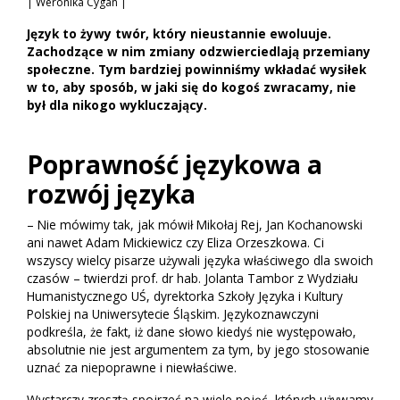
| Weronika Cygan |
Język to żywy twór, który nieustannie ewoluuje.
Zachodzące w nim zmiany odzwierciedlają przemiany
społeczne. Tym bardziej powinniśmy wkładać wysiłek
w to, aby sposób, w jaki się do kogoś zwracamy, nie
był dla nikogo wykluczający.
Poprawność językowa a
rozwój języka
– Nie mówimy tak, jak mówił Mikołaj Rej, Jan Kochanowski
ani nawet Adam Mickiewicz czy Eliza Orzeszkowa. Ci
wszyscy wielcy pisarze używali języka właściwego dla swoich
czasów – twierdzi prof. dr hab. Jolanta Tambor z Wydziału
Humanistycznego UŚ, dyrektorka Szkoły Języka i Kultury
Polskiej na Uniwersytecie Śląskim. Językoznawczyni
podkreśla, że fakt, iż dane słowo kiedyś nie występowało,
absolutnie nie jest argumentem za tym, by jego stosowanie
uznać za niepoprawne i niewłaściwe.
Wystarczy zresztą spojrzeć na wiele pojęć, których używamy