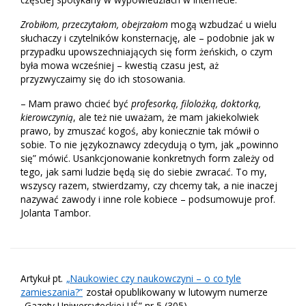
Zrobiłom, przeczytałom, obejrzałom
mogą wzbudzać u wielu
słuchaczy i czytelników konsternację, ale – podobnie jak w
przypadku upowszechniających się form żeńskich, o czym
była mowa wcześniej – kwestią czasu jest, aż
przyzwyczaimy się do ich stosowania.
– Mam prawo chcieć być
profesorką, filolożką, doktorką,
kierowczynią
, ale też nie uważam, że mam jakiekolwiek
prawo, by zmuszać kogoś, aby koniecznie tak mówił o
sobie. To nie językoznawcy zdecydują o tym, jak „powinno
się” mówić. Usankcjonowanie konkretnych form zależy od
tego, jak sami ludzie będą się do siebie zwracać. To my,
wszyscy razem, stwierdzamy, czy chcemy tak, a nie inaczej
nazywać zawody i inne role kobiece – podsumowuje prof.
Jolanta Tambor.
Artykuł pt.
„Naukowiec czy naukowczyni – o co tyle
zamieszania?”
został opublikowany w lutowym numerze
„Gazety Uniwersyteckiej UŚ” nr 5 (305).