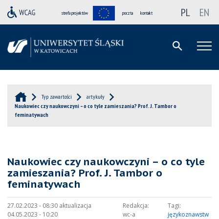
PL
EN
strefa projektów
poczta
kontakt
Typ zawartości
artykuły
Naukowiec czy naukowczyni – o co tyle zamieszania? Prof. J. Tambor o
feminatywach
Naukowiec czy naukowczyni – o co tyle
zamieszania? Prof. J. Tambor o
feminatywach
27.02.2023 - 08:30 aktualizacja
Redakcja:
Tagi:
04.05.2023 - 10:20
wc-a
językoznawstw