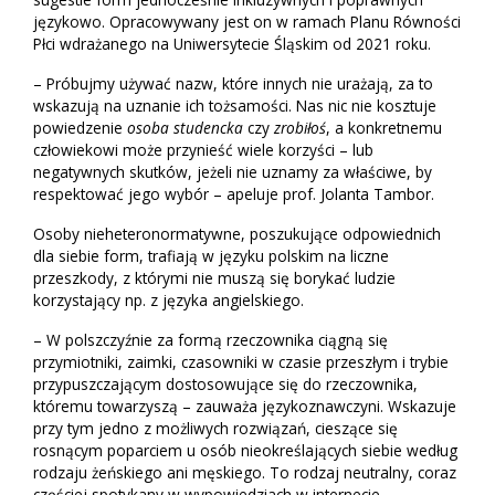
językowo. Opracowywany jest on w ramach Planu Równości
Płci wdrażanego na Uniwersytecie Śląskim od 2021 roku.
– Próbujmy używać nazw, które innych nie urażają, za to
wskazują na uznanie ich tożsamości. Nas nic nie kosztuje
powiedzenie
osoba studencka
czy
zrobiłoś
, a konkretnemu
człowiekowi może przynieść wiele korzyści – lub
negatywnych skutków, jeżeli nie uznamy za właściwe, by
respektować jego wybór – apeluje prof. Jolanta Tambor.
Osoby nieheteronormatywne, poszukujące odpowiednich
dla siebie form, trafiają w języku polskim na liczne
przeszkody, z którymi nie muszą się borykać ludzie
korzystający np. z języka angielskiego.
– W polszczyźnie za formą rzeczownika ciągną się
przymiotniki, zaimki, czasowniki w czasie przeszłym i trybie
przypuszczającym dostosowujące się do rzeczownika,
któremu towarzyszą – zauważa językoznawczyni. Wskazuje
przy tym jedno z możliwych rozwiązań, cieszące się
rosnącym poparciem u osób nieokreślających siebie według
rodzaju żeńskiego ani męskiego. To rodzaj neutralny, coraz
częściej spotykany w wypowiedziach w internecie.