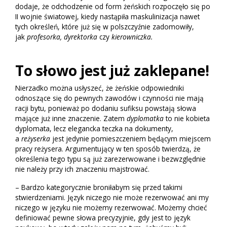
dodaje, że odchodzenie od form żeńskich rozpoczęło się po
II wojnie światowej, kiedy nastąpiła maskulinizacja nawet
tych określeń, które już się w polszczyźnie zadomowiły,
jak
profesorka, dyrektorka
czy
kierowniczka.
To słowo jest już zaklepane!
Nierzadko można usłyszeć, że żeńskie odpowiedniki
odnoszące się do pewnych zawodów i czynności nie mają
racji bytu, ponieważ po dodaniu sufiksu powstają słowa
mające już inne znaczenie. Zatem
dyplomatka
to nie kobieta
dyplomata, lecz elegancka teczka na dokumenty,
a
reżyserka
jest jedynie pomieszczeniem będącym miejscem
pracy reżysera. Argumentujący w ten sposób twierdzą, że
określenia tego typu są już zarezerwowane i bezwzględnie
nie należy przy ich znaczeniu majstrować.
– Bardzo kategorycznie broniłabym się przed takimi
stwierdzeniami. Język niczego nie może rezerwować ani my
niczego w języku nie możemy rezerwować. Możemy chcieć
definiować pewne słowa precyzyjnie, gdy jest to język