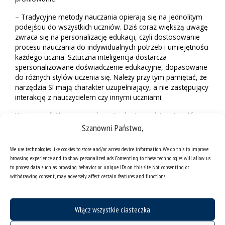
– Tradycyjne metody nauczania opierają się na jednolitym
podejściu do wszystkich uczniów. Dziś coraz większą uwagę
zwraca się na personalizację edukacji, czyli dostosowanie
procesu nauczania do indywidualnych potrzeb i umiejętności
każdego ucznia. Sztuczna inteligencja dostarcza
spersonalizowane doświadczenie edukacyjne, dopasowane
do różnych stylów uczenia się. Należy przy tym pamiętać, że
narzędzia SI mają charakter uzupełniający, a nie zastępujący
interakcję z nauczycielem czy innymi uczniami.
Warto zwrócić uwagę na kwestię dostępności materiałów
edukacyjnych. Nauczyciel, który nagrał wykład na YouTube,
Szanowni Państwo,
może dołożyć do niego automatycznie wygenerowane
napisy dla osób niesłyszących. Ma też szansę dotrzeć do
We use technologies like cookies to store and/or access device information. We do this to improve
odbiorców na całym świecie dzięki tłumaczeniu na jeden z
browsing experience and to show personalized ads. Consenting to these technologies will allow us
kilkudziesięciu języków świata, które oferuje ChatGPT.
to process data such as browsing behavior or unique IDs on this site. Not consenting or
withdrawing consent, may adversely affect certain features and functions.
Podobnie jak w przypadku innych nowości wokół sztucznej
inteligencji pojawia się wiele pytań i wątpliwości. W
środowiskach akademickich trwa dyskusja, czy należy
Włącz wszystkie ciasteczka
korzystać z narzędzi SI przy pisaniu artykułów naukowych. A
jeżeli tak, to w jakim stopniu i czy wspominany wcześniej