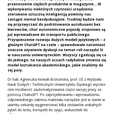
przenoszenie ciężkich produktów w magazynie… W
wykonywaniu niektórych czynności urządzenia
sterowane sztuczną inteligencją powinny nas
zastąpić niemal bezdyskusyjnie. Trudniej będzie nam
się przyzwyczaić do podróżowania autobusami bez
kierowców, choć autonomiczne pojazdy stopniowo są
już wprowadzane do transportu publicznego.
Przyspieszenie rozwoju dużych modeli językowych – z
głośnym ChatGPT na czele – spowodowało natomiast
znaczne ożywienie dyskusji na temat roli narzędzi SI
w nauczaniu uniwersyteckim. Wszyscy zgadzają się co
do jednego: na naszych oczach radykalnie zmienia się
model kształcenia akademickiego, jakie znaliśmy do
tej pory.
Dr hab. Agnieszka Nowak-Brzezińska, prof. UŚ z Wydziału
Nauk Ścisłych i Technicznych Uniwersytetu Śląskiego wysoko
ceni możliwość zautomatyzowania części swojej pracy za
pomocą ChatuGPT. Po zaprojektowaniu i wprowadzeniu
odpowiedniego zakresu materiału narzędzie jest w stanie w
ułamku sekundy wygenerować kilka zestawów unikalnych
pytań do testu, konspekt do zajęć, wskazówki do