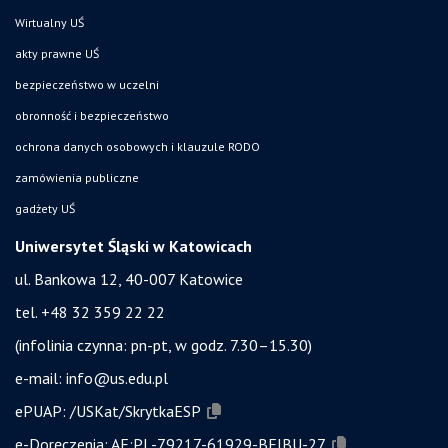
Wirtualny UŚ
akty prawne UŚ
bezpieczeństwo w uczelni
obronność i bezpieczeństwo
ochrona danych osobowych i klauzule RODO
zamówienia publiczne
gadżety UŚ
Uniwersytet Śląski w Katowicach
ul. Bankowa 12, 40-007 Katowice
tel. +48 32 359 22 22
(infolinia czynna: pn-pt, w godz. 7.30–15.30)
e-mail:
info@us.edu.pl
ePUAP:
/USKat/SkrytkaESP
e-Doręczenia:
AE:PL-79217-61929-BEIBU-27