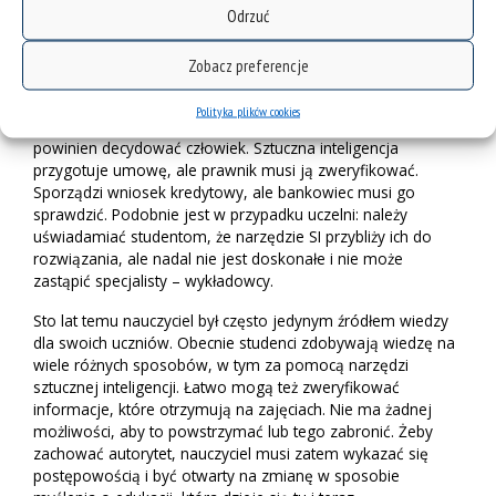
Odrzuć
ChatGPT powinien być w takim przypadku traktowany jako
współautor tekstu? Niezależnie od odpowiedzi na to pytanie,
naukowczyni przypomina, że ostatnie zdanie w dalszym
Zobacz preferencje
ciągu należy do nas.
Polityka plików cookies
– W kwestiach ważnych dla naszego życia i postępowania
powinien decydować człowiek. Sztuczna inteligencja
przygotuje umowę, ale prawnik musi ją zweryfikować.
Sporządzi wniosek kredytowy, ale bankowiec musi go
sprawdzić. Podobnie jest w przypadku uczelni: należy
uświadamiać studentom, że narzędzie SI przybliży ich do
rozwiązania, ale nadal nie jest doskonałe i nie może
zastąpić specjalisty – wykładowcy.
Sto lat temu nauczyciel był często jedynym źródłem wiedzy
dla swoich uczniów. Obecnie studenci zdobywają wiedzę na
wiele różnych sposobów, w tym za pomocą narzędzi
sztucznej inteligencji. Łatwo mogą też zweryfikować
informacje, które otrzymują na zajęciach. Nie ma żadnej
możliwości, aby to powstrzymać lub tego zabronić. Żeby
zachować autorytet, nauczyciel musi zatem wykazać się
postępowością i być otwarty na zmianę w sposobie