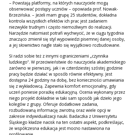
– Powstają platformy, na których nauczyciele mogą
obserwować postępy uczniów – opowiada prof. Nowak-
Brzezińska. – Jeżeli mam grupę 25 studentów, dokładna
kontrola wszystkich efektów ich prac jest zadaniem
niezwykle trudnym i często niemożliwym do realizacji.
Narzędzie natomiast potrafi wychwycić, że w ciągu tygodnia
znacząco zmienił się styl wypowiedzi pisemnej danej osoby,
a jej słownictwo nagle stało się wyjątkowo rozbudowane.
SI radzi sobie też z innymi ograniczeniami „czynnika
ludzkiego”. W przeciwieństwie do nauczyciela akademickiego
zarówno w pierwszej, jak i w czterdziestej szóstej godzinie
pracy będzie działać w sposób równie efektywny. Jest
dostępna 24 godziny na dobę, bez konieczności umawiania
się z wykładowcą. Zapewnia komfort emocjonalny, gdy
uczeń poniesie porażkę edukacyjną. Ocenia wykonany przez
niego projekt dokładnie w taki sam sposób jak dzieło jego
kolegów z grupy. Oferuje dodatkowe zadania,
rozbudowaną informację zwrotną oraz wiele opcji w
zakresie indywidualizacji nauki. Badaczka z Uniwersytetu
Śląskiego kładzie nacisk na ten ostatni aspekt, podkreślając,
że współczesna edukacja jest mocno nastawiona na
profilowanie.