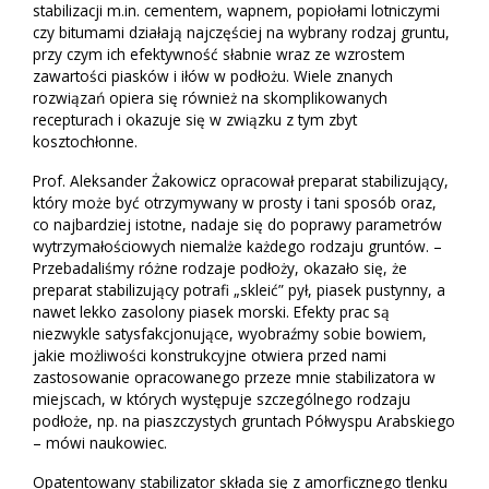
stabilizacji m.in. cementem, wapnem, popiołami lotniczymi
czy bitumami działają najczęściej na wybrany rodzaj gruntu,
przy czym ich efektywność słabnie wraz ze wzrostem
zawartości piasków i iłów w podłożu. Wiele znanych
rozwiązań opiera się również na skomplikowanych
recepturach i okazuje się w związku z tym zbyt
kosztochłonne.
Prof. Aleksander Żakowicz opracował preparat stabilizujący,
który może być otrzymywany w prosty i tani sposób oraz,
co najbardziej istotne, nadaje się do poprawy parametrów
wytrzymałościowych niemalże każdego rodzaju gruntów. –
Przebadaliśmy różne rodzaje podłoży, okazało się, że
preparat stabilizujący potrafi „skleić” pył, piasek pustynny, a
nawet lekko zasolony piasek morski. Efekty prac są
niezwykle satysfakcjonujące, wyobraźmy sobie bowiem,
jakie możliwości konstrukcyjne otwiera przed nami
zastosowanie opracowanego przeze mnie stabilizatora w
miejscach, w których występuje szczególnego rodzaju
podłoże, np. na piaszczystych gruntach Półwyspu Arabskiego
– mówi naukowiec.
Opatentowany stabilizator składa się z amorficznego tlenku