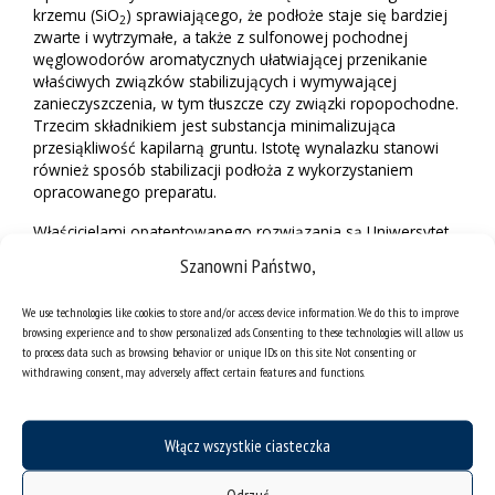
krzemu (SiO
) sprawiającego, że podłoże staje się bardziej
2
zwarte i wytrzymałe, a także z sulfonowej pochodnej
węglowodorów aromatycznych ułatwiającej przenikanie
właściwych związków stabilizujących i wymywającej
zanieczyszczenia, w tym tłuszcze czy związki ropopochodne.
Trzecim składnikiem jest substancja minimalizująca
przesiąkliwość kapilarną gruntu. Istotę wynalazku stanowi
również sposób stabilizacji podłoża z wykorzystaniem
opracowanego preparatu.
Właścicielami opatentowanego rozwiązania są Uniwersytet
Śląski oraz firma EUROPOL CHEMICAL Sp. z o.o.
Szanowni Państwo,
Małgorzata Kłoskowicz | Sekcja Prasowa UŚ
We use technologies like cookies to store and/or access device information. We do this to improve
browsing experience and to show personalized ads. Consenting to these technologies will allow us
to process data such as browsing behavior or unique IDs on this site. Not consenting or
withdrawing consent, may adversely affect certain features and functions.
Włącz wszystkie ciasteczka
Odrzuć