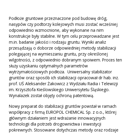
Podłoże gruntowe przeznaczone pod budowę dróg,
nasypów czy podtorzy kolejowych musi zostać wcześniej
odpowiednio wzmocnione, aby wykonane na nim
konstrukcje były stabilne. W tym celu przeprowadzane jest
m.in. badanie jakości i rodzaju gruntu. Wyniki analiz
przesądzają o doborze odpowiedniej metody stabilizacji
polegającej na wymieszaniu gruntu, przy określonej
wilgotności, z odpowiednio dobranym spoiwem. Proces ten
służy uzyskaniu optymalnych parametrów
wytrzymałościowych podłoża. Uniwersalny stabilizator
gruntów oraz sposób ich stabilizacji opracował dr hab. inż.
prof. UŚ Aleksander Żakowicz z Wydziału Radia i Telewizji
im. Krzysztofa Kieślowskiego Uniwersytetu Śląskiego.
Wynalazek został objęty ochroną patentową.
Nowy preparat do stabilizacji gruntów powstał w ramach
współpracy z firmą EUROPOL CHEMICAL Sp. z o.o., której
głównym działaniem jest wdrażanie innowacyjnych
technologii dla potrzeb drogownictwa i inwestycji
pokrewnych. Stosowane dotychczas metody oraz rodzaje