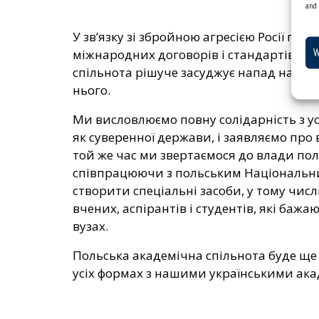
and 
У зв’язку зі збройною агресією Росії п
W
міжнародних договорів і стандартів, дію
спільнота рішуче засуджує напад на на
нього.
Ми висловлюємо повну солідарність з у
як суверенної держави, і заявляємо про
той же час ми звертаємося до влади пол
співпрацюючи з польським Національни
створити спеціальні засоби, у тому чис
вчених, аспірантів і студентів, які баж
вузах.
Польська академічна спільнота буде ще 
усіх формах з нашими українськими ак