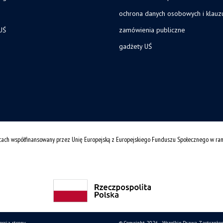
ochrona danych osobowych i klau
UŚ
zamówienia publiczne
gadżety UŚ
cach współfinansowany przez Unię Europejską z Europejskiego Funduszu Społecznego w r
ersja strony
© Copyright 2026 - Wszelkie Prawa Zastrzeżo