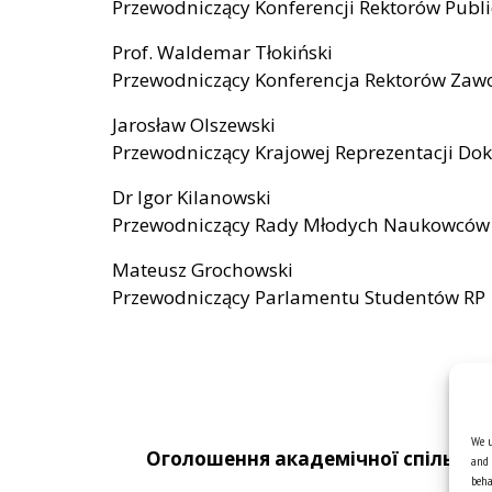
Przewodniczący Konferencji Rektorów Publ
Prof. Waldemar Tłokiński
Przewodniczący Konferencja Rektorów Zawo
Jarosław Olszewski
Przewodniczący Krajowej Reprezentacji Do
Dr Igor Kilanowski
Przewodniczący Rady Młodych Naukowców
Mateusz Grochowski
Przewodniczący Parlamentu Studentów RP
We u
Оголошення академічної спільноти 
and 
beha