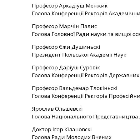
Професор Аркадіуш Менжик
Голова Конференції Ректорів Академічн
Професор Марчін Палис
Голова Головної Ради науки та вищої ос
Професор Єжи Душиньскі
Президент Польської Академії Наук
Професор Даріуш Суровік
Голова Конференції Ректорів Державних
Професор Вальдемар Тлокіньскі
Голова Конференції Ректорів Професійн
Ярослав Ольшевскі
Голова Національного Представництва 
Доктор Ігор Кілановскі
Голова Ради Молодих Вчених