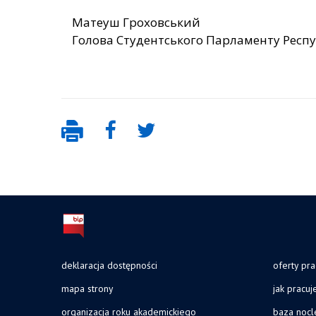
Матеуш Гроховський
Голова Студентського Парламенту Респ
deklaracja dostępności
oferty pra
mapa strony
jak pracu
organizacja roku akademickiego
baza noc