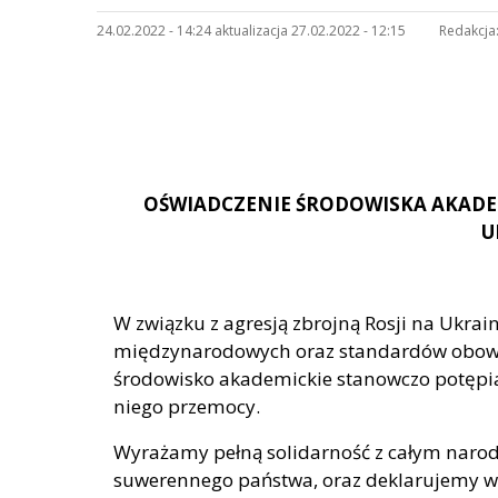
24.02.2022 - 14:24 aktualizacja 27.02.2022 - 12:15
Redakcja
OŚWIADCZENIE ŚRODOWISKA AKADEM
U
W związku z agresją zbrojną Rosji na Ukr
międzynarodowych oraz standardów obowią
środowisko akademickie stanowczo potępi
niego przemocy.
Wyrażamy pełną solidarność z całym narod
suwerennego państwa, oraz deklarujemy ws