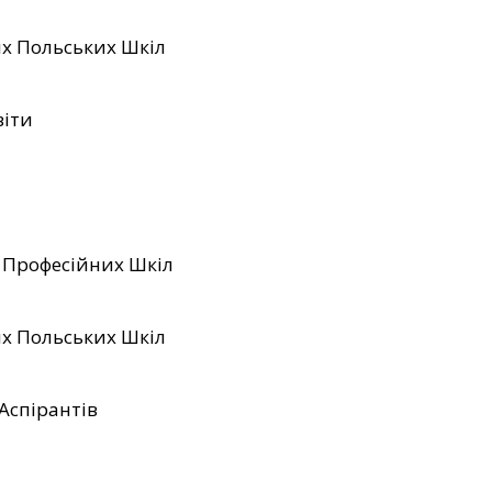
их Польських Шкіл
віти
 Професійних Шкіл
их Польських Шкіл
Аспірантів