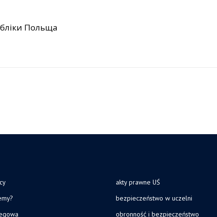
убліки Польща
cy
akty prawne UŚ
jemy?
bezpieczeństwo w uczelni
legowa
obronność i bezpieczeństwo