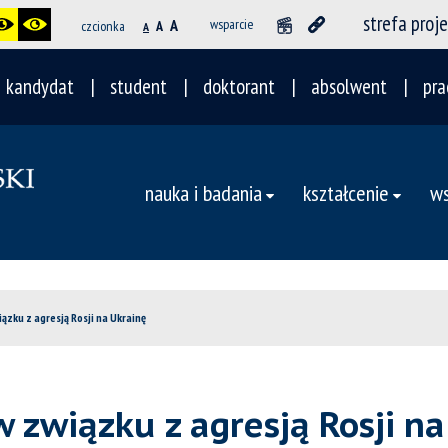
strefa proj
A
wsparcie
czcionka
A
A
kandydat
student
doktorant
absolwent
pra
nauka i badania
kształcenie
ws
zku z agresją Rosji na Ukrainę
związku z agresją Rosji na