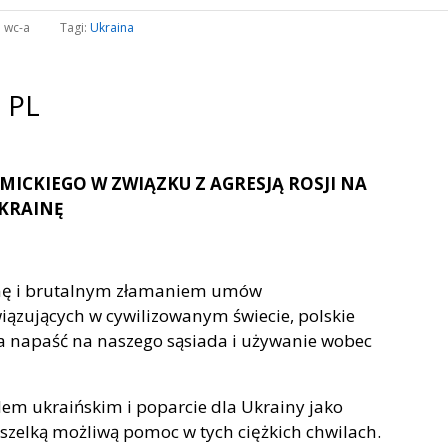
:
wc-a
Tagi:
Ukraina
PL
ICKIEGO W ZWIĄZKU Z AGRESJĄ ROSJI NA
KRAINĘ
ainę i brutalnym złamaniem umów
zujących w cywilizowanym świecie, polskie
a napaść na naszego sąsiada i używanie wobec
em ukraińskim i poparcie dla Ukrainy jako
zelką możliwą pomoc w tych ciężkich chwilach.