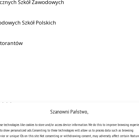
icznych Szkół Zawodowych
dowych Szkół Polskich
ktorantów
UA
Szanowni Państwo,
se technologies like cookies to store and/or access device information. We do this to improve browsing experi
у зв’язку з агресією Росії проти України
to show personalized ads. Consenting to these technologies will allow us to process data such as browsing
vior or unique IDs on this site. Not consenting or withdrawing consent, may adversely affect certain featur