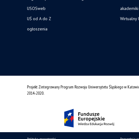
USOSweb
akademiki
UŚ od A do Z
Wirtualny 
ogłoszenia
Projekt Zintegrowany Program Rozwoju Uniwersytetu Śląskiego w Katowi
2014˗2020.
Polityka prywatności
Poprzednia w