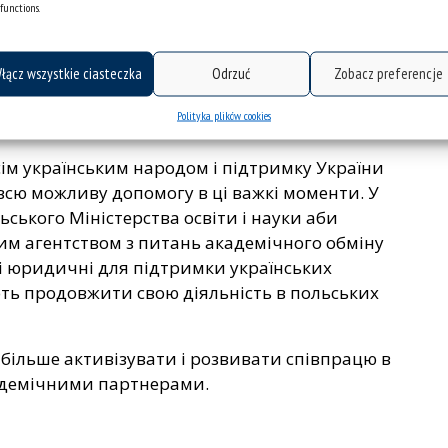
functions.
роти України і брутальним порушенням
łącz wszystkie ciasteczka
Odrzuć
Zobacz preferencje
чих в цивілізованому світі, польська наукова
шого сусіда і використання насильства щодо
Polityka plików cookies
сім українським народом і підтримку України
 всю можливу допомогу в ці важкі моменти. У
ьського Міністерства освіти і науки аби
м агентством з питань академічного обміну
лі юридичні для підтримки українських
ають продовжити свою діяльність в польських
більше активізувати і розвивати співпрацю в
адемічними партнерами.