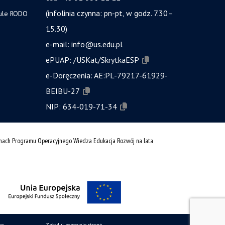
(infolinia czynna: pn-pt, w godz. 7.30–
zule RODO
15.30)
e-mail:
info@us.edu.pl
ePUAP:
/USKat/SkrytkaESP
e-Doręczenia:
AE:PL-79217-61929-
BEIBU-27
NIP:
634-019-71-34
amach Programu Operacyjnego Wiedza Edukacja Rozwój na lata
ne
Załaduj ponownie stronę