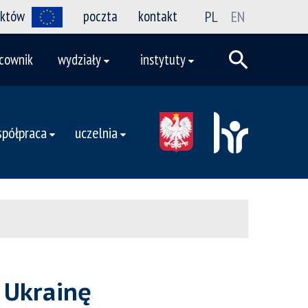
ektów
poczta
kontakt
PL
EN
cownik
wydziały
instytuty
półpraca
uczelnia
 Ukrainę