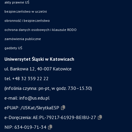
akty prawne UŚ
bezpieczeństwo w uczelni
obronność i bezpieczeństwo
ochrona danych osobowych i klauzule RODO
zamówienia publiczne
gadżety UŚ
Uniwersytet Śląski w Katowicach
ul. Bankowa 12, 40-007 Katowice
tel. +48 32 359 22 22
(infolinia czynna: pn-pt, w godz. 7.30–15.30)
e-mail:
info@us.edu.pl
ePUAP:
/USKat/SkrytkaESP
e-Doręczenia:
AE:PL-79217-61929-BEIBU-27
NIP:
634-019-71-34