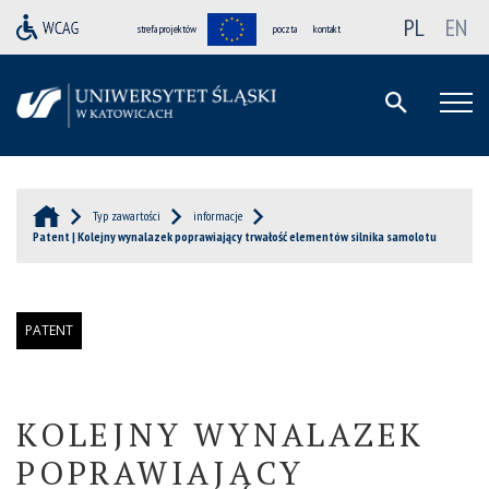
PL
EN
strefa projektów
poczta
kontakt
Typ zawartości
informacje
Patent | Kolejny wynalazek poprawiający trwałość elementów silnika samolotu
PATENT
KOLEJNY WYNALAZEK
POPRAWIAJĄCY