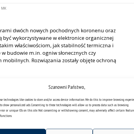
:
MK
torami dwóch nowych pochodnych koronenu oraz
ą być wykorzystywane w elektronice organicznej
i takim właściwościom, jak stabilność termiczna i
 w budowie m.in. ogniw słonecznych czy
 mobilnych. Rozwiązania zostały objęte ochroną
1,2-j]koronenu oraz sposobu jego otrzymywania
Szanowni Państwo,
gr Aneta Kurpanik-Wójcik. Z kolei 1,2-bis(N-2-
koronen oraz sposób jego otrzymywania to efekt
se technologies like cookies to store and/or access device information. We do this to improve browsing experi
rażyny Szafraniec-Gorol, prof. dr. hab. inż.
to show personalized ads. Consenting to these technologies will allow us to process data such as browsing
Bogumiły Gołek oraz Agaty Grabowskiej.
vior or unique IDs on this site. Not consenting or withdrawing consent, may adversely affect certain featur
functions.