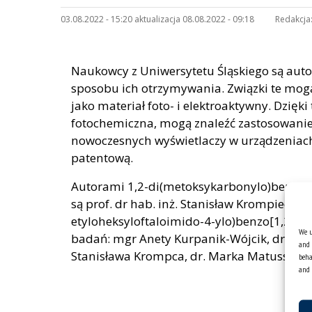
03.08.2022 - 15:20 aktualizacja 08.08.2022 - 09:18
Redakcja
Naukowcy z Uniwersytetu Śląskiego są au
sposobu ich otrzymywania. Związki te mog
jako materiał foto- i elektroaktywny. Dzięk
fotochemiczna, mogą znaleźć zastosowanie
nowoczesnych wyświetlaczy w urządzeniach
patentową.
Autorami 1,2-di(metoksykarbonylo)benzo[
są prof. dr hab. inż. Stanisław Krompiec, m
etyloheksyloftaloimido-4-ylo)benzo[1,2-j]
We u
badań: mgr Anety Kurpanik-Wójcik, dr inż. G
and 
Stanisława Krompca, dr. Marka Matusska, 
beha
and 