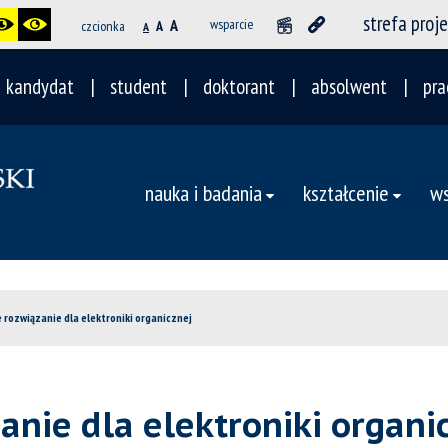
strefa proj
A
wsparcie
czcionka
A
A
kandydat
student
doktorant
absolwent
pra
nauka i badania
kształcenie
ws
 rozwiązanie dla elektroniki organicznej
anie dla elektroniki organi