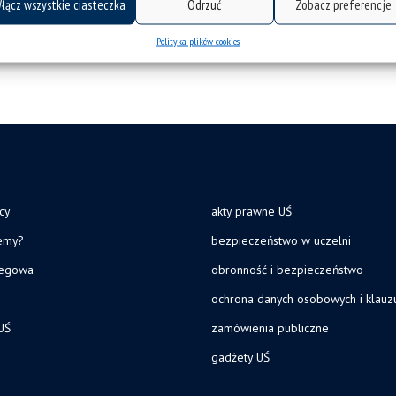
łącz wszystkie ciasteczka
Odrzuć
Zobacz preferencje
Polityka plików cookies
cy
akty prawne UŚ
jemy?
bezpieczeństwo w uczelni
legowa
obronność i bezpieczeństwo
ochrona danych osobowych i klau
UŚ
zamówienia publiczne
gadżety UŚ