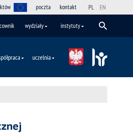
ektów
poczta
kontakt
PL
EN
cownik
wydziały
instytuty
półpraca
uczelnia
cznej