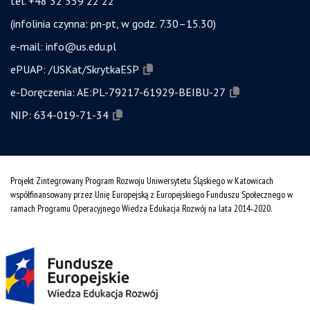
tel. +48 32 359 22 22
(infolinia czynna: pn-pt, w godz. 7.30–15.30)
e-mail:
info@us.edu.pl
ePUAP:
/USKat/SkrytkaESP
e-Doręczenia:
AE:PL-79217-61929-BEIBU-27
NIP:
634-019-71-34
Projekt Zintegrowany Program Rozwoju Uniwersytetu Śląskiego w Katowicach
współfinansowany przez Unię Europejską z Europejskiego Funduszu Społecznego w
ramach Programu Operacyjnego Wiedza Edukacja Rozwój na lata 2014˗2020.