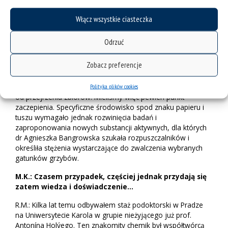
zainteresowanymi właśnie takim środkiem grzybobójczym.
Włącz wszystkie ciasteczka
Jak widać, nie zawsze droga od projektu do wdrożenia jest
długa.
Odrzuć
M.K.: Lepiej zaprojektować nowy związek czy
przeszukać własne archiwa?
Zobacz preferencje
R.M.: Kiedyś zajmowałem się badaniem substancji o
Polityka plików cookies
działaniu przeciwdrobnoustrojowym. Jasne, że lepiej zacząć
od przejrzenia zbiorów. Mieliśmy więc pewien punkt
zaczepienia. Specyficzne środowisko spod znaku papieru i
tuszu wymagało jednak rozwinięcia badań i
zaproponowania nowych substancji aktywnych, dla których
dr Agnieszka Bangrowska szukała rozpuszczalników i
określiła stężenia wystarczające do zwalczenia wybranych
gatunków grzybów.
M.K.: Czasem przypadek, częściej jednak przydają się
zatem wiedza i doświadczenie…
R.M.: Kilka lat temu odbywałem staż podoktorski w Pradze
na Uniwersytecie Karola w grupie nieżyjącego już prof.
Antonína Holýego. Ten znakomity chemik był współtwórcą