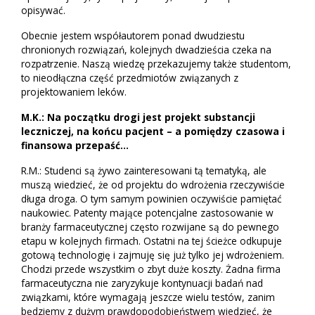
opisywać.
Obecnie jestem współautorem ponad dwudziestu
chronionych rozwiązań, kolejnych dwadzieścia czeka na
rozpatrzenie. Naszą wiedzę przekazujemy także studentom,
to nieodłączna część przedmiotów związanych z
projektowaniem leków.
M.K.: Na początku drogi jest projekt substancji
leczniczej, na końcu pacjent – a pomiędzy czasowa i
finansowa przepaść…
R.M.: Studenci są żywo zainteresowani tą tematyką, ale
muszą wiedzieć, że od projektu do wdrożenia rzeczywiście
długa droga. O tym samym powinien oczywiście pamiętać
naukowiec. Patenty mające potencjalne zastosowanie w
branży farmaceutycznej często rozwijane są do pewnego
etapu w kolejnych firmach. Ostatni na tej ścieżce odkupuje
gotową technologię i zajmuję się już tylko jej wdrożeniem.
Chodzi przede wszystkim o zbyt duże koszty. Żadna firma
farmaceutyczna nie zaryzykuje kontynuacji badań nad
związkami, które wymagają jeszcze wielu testów, zanim
będziemy z dużym prawdopodobieństwem wiedzieć, że