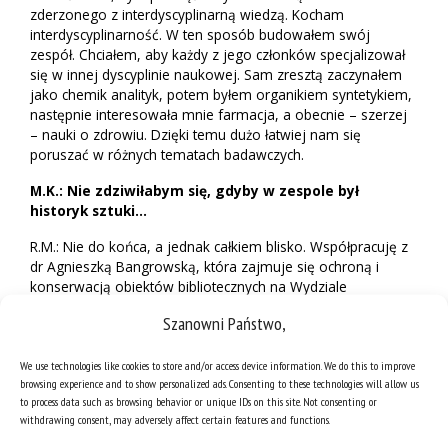
zderzonego z interdyscyplinarną wiedzą. Kocham
interdyscyplinarność. W ten sposób budowałem swój
zespół. Chciałem, aby każdy z jego członków specjalizował
się w innej dyscyplinie naukowej. Sam zresztą zaczynałem
jako chemik analityk, potem byłem organikiem syntetykiem,
następnie interesowała mnie farmacja, a obecnie – szerzej
– nauki o zdrowiu. Dzięki temu dużo łatwiej nam się
poruszać w różnych tematach badawczych.
M.K.: Nie zdziwiłabym się, gdyby w zespole był
historyk sztuki…
R.M.: Nie do końca, a jednak całkiem blisko. Współpracuję z
dr Agnieszką Bangrowską, która zajmuje się ochroną i
konserwacją obiektów bibliotecznych na Wydziale
Humanistycznym UŚ. Szukaliśmy związków chemicznych,
Szanowni Państwo,
które będą wykazywały działanie grzybobójcze i posłużą
ochronie najcenniejszych zabytków dziedzictwa kulturowego
We use technologies like cookies to store and/or access device information. We do this to improve
oraz zbiorów archiwalnych. Ciekawe zadanie. Trzeba znaleźć
browsing experience and to show personalized ads. Consenting to these technologies will allow us
substancję, która poradzi sobie z patogenami, nie uszkodzi
to process data such as browsing behavior or unique IDs on this site. Not consenting or
papieru i tuszu, a takżę nie będzie toksyczna dla środowiska
withdrawing consent, may adversely affect certain features and functions.
i człowieka. Dostaliśmy patent dla kilku związków, możemy
więc kontynuować badania i myśleć o współpracy z firmami