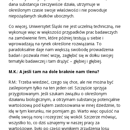
dana substancja rzeczywiście działa, utrzymuje w
określonym czasie swoje właściwości i nie powoduje
niepożądanych skutków ubocznych.
Co więcej, Uniwersytet Śląski nie jest uczelnią techniczną, nie
wykonuje więc w większości przypadków prac badawczych
na zamówienie firm, które później testują u siebie i
wprowadzają na rynek określone rozwiązania. To
paradoksalnie daje nam większą swobodę prowadzenia
badań i pozwala mieć wizję, zagłębić się w dołku swojej
tematyki badawczej i tam drążyć – głębiej i głębiej.
M.K.: A jeśli tam na dole braknie nam tlenu?
R.M.: Trzeba wiedzieć, czego się chce, ale nie można być
zaślepionym tylko na ten jeden cel. Szczęście sprzyja
przygotowanym. Jeśli szukam związku o określonym
działaniu biologicznym, a otrzymam substancję potencjalnie
wartościową pod kątem zastosowania w innej dziedzinie, to
idę w tym kierunku, nie pomijam go. Warto więc opuścić na
chwilę swoją norę i rozejrzeć się wokół. Szczerze mówiąc,
wszystko to, co dziś uznajemy w naszej pracy za
wartościowe, było po części wynikiem zrządzenia losu