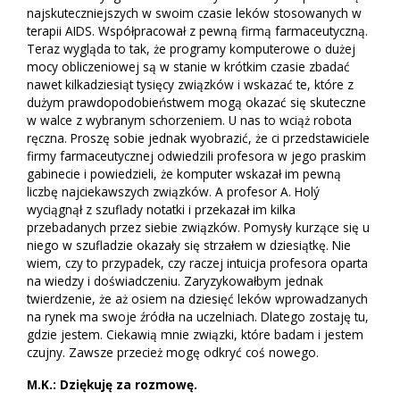
najskuteczniejszych w swoim czasie leków stosowanych w
terapii AIDS. Współpracował z pewną firmą farmaceutyczną.
Teraz wygląda to tak, że programy komputerowe o dużej
mocy obliczeniowej są w stanie w krótkim czasie zbadać
nawet kilkadziesiąt tysięcy związków i wskazać te, które z
dużym prawdopodobieństwem mogą okazać się skuteczne
w walce z wybranym schorzeniem. U nas to wciąż robota
ręczna. Proszę sobie jednak wyobrazić, że ci przedstawiciele
firmy farmaceutycznej odwiedzili profesora w jego praskim
gabinecie i powiedzieli, że komputer wskazał im pewną
liczbę najciekawszych związków. A profesor A. Holý
wyciągnął z szuflady notatki i przekazał im kilka
przebadanych przez siebie związków. Pomysły kurzące się u
niego w szufladzie okazały się strzałem w dziesiątkę. Nie
wiem, czy to przypadek, czy raczej intuicja profesora oparta
na wiedzy i doświadczeniu. Zaryzykowałbym jednak
twierdzenie, że aż osiem na dziesięć leków wprowadzanych
na rynek ma swoje źródła na uczelniach. Dlatego zostaję tu,
gdzie jestem. Ciekawią mnie związki, które badam i jestem
czujny. Zawsze przecież mogę odkryć coś nowego.
M.K.: Dziękuję za rozmowę.