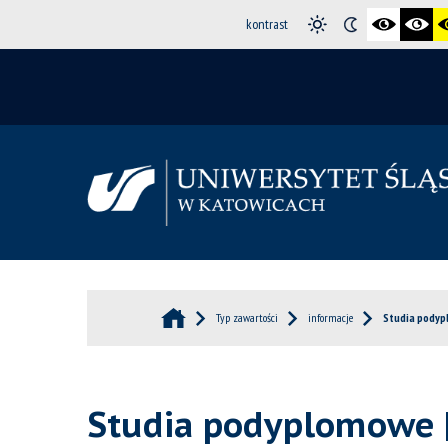
kontrast
Typ zawartości
informacje
Studia podyp
Studia podyplomowe |