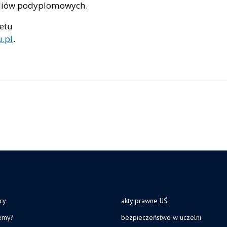
udiów podyplomowych.
etu
.pl
.
cy
akty prawne UŚ
jemy?
bezpieczeństwo w uczelni