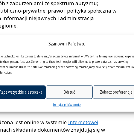
osób z zaburzeniami ze spektrum autyzmu;
ubliczno-prywatne; prawo i polityka społeczna w
 informacji niejawnych i administracja
egionie.
ach, prowadzi je wysoko wykwalifikowana kadra
Szanowni Państwo,
 i innych uczelni, autorzy licznych publikacji w
liści i praktycy z ogromnym doświadczeniem
se technologies like cookies to store and/or access device information. We do this to improve browsing experi
nicą dyplomowani eksperci, posiadających także
to show personalized ads. Consenting to these technologies will allow us to process data such as browsing
vior or unique IDs on this site. Not consenting or withdrawing consent, may adversely affect certain featur
snej dydaktyki akademickiej.
functions.
gramy i metody nauczania, zajęcia i warsztaty
ący w trakcie przygotowywania programów biorą
łącz wszystkie ciasteczka
Odrzuć
Zobacz preferencje
pracy oraz oczekiwania kandydatów, którym
iu umiejętności zawodowych, zyskaniu nowych
Polityka plików cookies
zona jest online w systemie
Internetowej
minach składania dokumentów znajdują się w