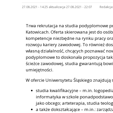
27.08.2021 - 14:25 aktualizacja 27.08.2021 - 22:07
Redakcja
Trwa rekrutacja na studia podyplomowe p
Katowicach. Oferta skierowana jest do osób,
kompetencje niezbędne na rynku pracy ora
rozwoju kariery zawodowej. To również do
własną działalność, chcących poznawać no
podyplomowe to doskonała propozycja takż
ścieżce zawodowej, studia gwarantują bow
umiejętności.
W ofercie Uniwersytetu Śląskiego znajdują s
studia kwalifikacyjne – m.in. logopedi
informatyka w szkole ponadpodstawowe
jako obcego; arteterapia, studia teolo
a także dokształcające – m.in.: zarzą