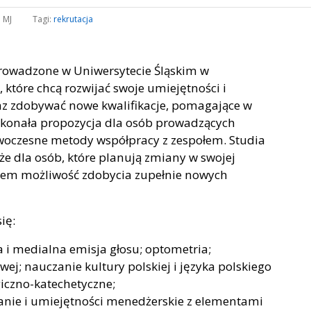
:
MJ
Tagi:
rekrutacja
rowadzone w Uniwersytecie Śląskim w
 które chcą rozwijać swoje umiejętności i
z zdobywać nowe kwalifikacje, pomagające w
skonała propozycja dla osób prowadzących
woczesne metody współpracy z zespołem. Studia
e dla osób, które planują zmiany w swojej
iem możliwość zdobycia zupełnie nowych
ię:
a i medialna emisja głosu; optometria;
j; nauczanie kultury polskiej i języka polskiego
giczno-katechetyczne;
dzanie i umiejętności menedżerskie z elementami