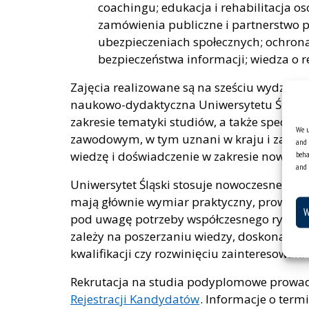
coachingu; edukacja i rehabilitacja 
zamówienia publiczne i partnerstwo p
ubezpieczeniach społecznych; ochrona
bezpieczeństwa informacji; wiedza o r
Zajęcia realizowane są na sześciu wydział
naukowo-dydaktyczna Uniwersytetu Śląskiego
zakresie tematyki studiów, a także specja
We u
zawodowym, w tym uznani w kraju i za gra
and 
beha
wiedzę i doświadczenie w zakresie nowocze
and 
Uniwersytet Śląski stosuje nowoczesne pro
mają głównie wymiar praktyczny, prowadz
W
pod uwagę potrzeby współczesnego rynku 
zależy na poszerzaniu wiedzy, doskonalen
kwalifikacji czy rozwinięciu zainteresowań.
Rekrutacja na studia podyplomowe prowad
Rejestracji Kandydatów
. Informacje o ter