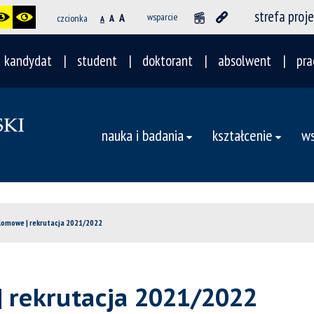
strefa proj
A
wsparcie
czcionka
A
A
kandydat
student
doktorant
absolwent
pra
nauka i badania
kształcenie
ws
lomowe | rekrutacja 2021/2022
 rekrutacja 2021/2022