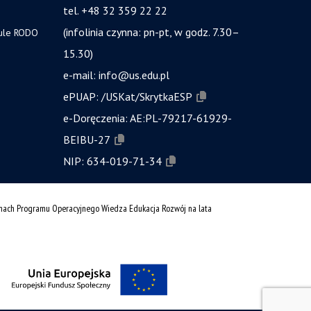
tel. +48 32 359 22 22
(infolinia czynna: pn-pt, w godz. 7.30–
zule RODO
15.30)
e-mail:
info@us.edu.pl
ePUAP:
/USKat/SkrytkaESP
e-Doręczenia:
AE:PL-79217-61929-
BEIBU-27
NIP:
634-019-71-34
amach Programu Operacyjnego Wiedza Edukacja Rozwój na lata