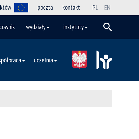
ektów
poczta
kontakt
PL
EN
cownik
wydziały
instytuty
półpraca
uczelnia