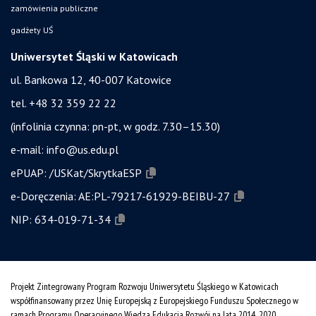
zamówienia publiczne
gadżety UŚ
Uniwersytet Śląski w Katowicach
ul. Bankowa 12, 40-007 Katowice
tel. +48 32 359 22 22
(infolinia czynna: pn-pt, w godz. 7.30–15.30)
e-mail:
info@us.edu.pl
ePUAP:
/USKat/SkrytkaESP
e-Doręczenia:
AE:PL-79217-61929-BEIBU-27
NIP:
634-019-71-34
Projekt Zintegrowany Program Rozwoju Uniwersytetu Śląskiego w Katowicach
współfinansowany przez Unię Europejską z Europejskiego Funduszu Społecznego w
ramach Programu Operacyjnego Wiedza Edukacja Rozwój na lata 2014˗2020.