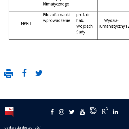
klimatycznego
Filozofia nauki –
prof. dr
wprowadzenie
hab.
Wydział
NPRH
Wojciech
Humanistyczny
1
Sady
deklaracja dostępności