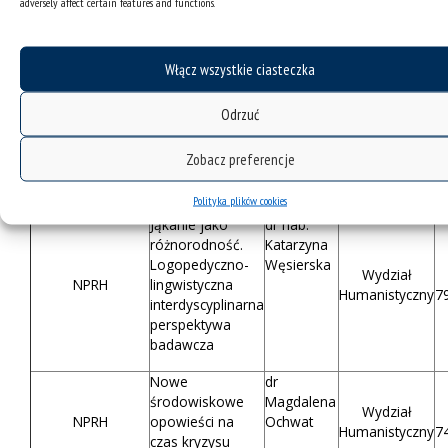
adversely affect certain features and functions.
Nauki III –
1977-2020 z
CINIBA
8
Biblioteki
czasopism
naukowe
Uniwersytetu
Włącz wszystkie ciasteczka
Śląskiego –
kontynuacja
Odrzuć
Repozytorium
prof. dr
Nauka dla
Polskich Partii
hab.
Wydział Nauk
Rozwoju
Zobacz preferencje
Politycznych
Waldemar
Społecznych
7
Społeczeństwa
Wojtasik
Polityka plików cookies
Jąkanie jako
dr hab.
różnorodność.
Katarzyna
Logopedyczno-
Węsierska
Wydział
NPRH
lingwistyczna
Humanistyczny
7
interdyscyplinarna
perspektywa
badawcza
Nowe
dr
środowiskowe
Magdalena
Wydział
NPRH
opowieści na
Ochwat
Humanistyczny
7
czas kryzysu