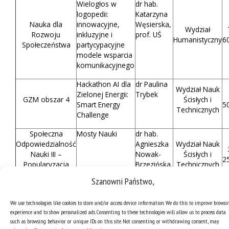
Wielogłos w
dr hab.
logopedii:
Katarzyna
Nauka dla
innowacyjne,
Węsierska,
Wydział
Rozwoju
inkluzyjne i
prof. UŚ
Humanistyczny
6
Społeczeństwa
partycypacyjne
modele wsparcia
komunikacyjnego
Hackathon AI dla
dr Paulina
Wydział Nauk
Zielonej Energii:
Trybek
GZM obszar 4
Ścisłych i
Smart Energy
5
Technicznych
Challenge
Społeczna
Mosty Nauki
dr hab.
Odpowiedzialność
Agnieszka
Wydział Nauk
Nauki III –
Nowak-
Ścisłych i
2
Popularyzacja
Brzezińska,
Technicznych
nauki
prof. UŚ
Szanowni Państwo,
Digitalizacja i
dr Aneta
We use technologies like cookies to store and/or access device information. We do this to improve browsi
udostępnienie
Drabek
experience and to show personalized ads. Consenting to these technologies will allow us to process data
Społeczna
artykułów
such as browsing behavior or unique IDs on this site. Not consenting or withdrawing consent, may
Odpowiedzialność
naukowych z lat