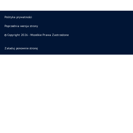
Polityka prywatności
Poprzednia wersja strony
© Copyright 2026 - Wszelkie Prawa Zastrzeżone
Załaduj ponownie stronę