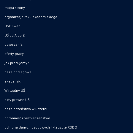
mapa strony
organizacja roku akademickiego
USOSweb
UŚ od A do Z
ogłoszenia
oferty pracy
jak pracujemy?
baza noclegowa
akademiki
Wirtualny UŚ
akty prawne UŚ
bezpieczeństwo w uczelni
obronność i bezpieczeństwo
ochrona danych osobowych i klauzule RODO