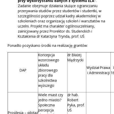
przy wykorzystaniu danych z systemu ELA”
.
Zadanie obejmuje działania służące ograniczaniu
przerywania studiów przez studentów i studentki, w
szczególności poprzez udział kadry akademickiej w
szkoleniach oraz organizację szkoleń i warsztatów na
uczelni. Projekt ma charakter ogólnouczelniany,
zainicjowany przez Prorektor ds. Studenckich i
Kształcenia dr Katarzyna Trynda, prof. UŚ
Ponadto pozyskano środki na realizację grantów:
Koncepcja
dr Błażej
wzorcowego
Mądrzycki
układu
Wydział Prawa
DAP
zbiorowego
i Administracji
1
pracy dla
szkolnictwa
wyższego
Wiele miast czy
dr hab.
jedno miasto?
Robert
Społeczna
Pyka, prof.
percepcja
UŚ
Prosilesia – pilotaż