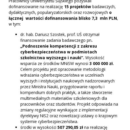
Pracownicy Uniwersytetu Śląskiego pozyskali
dofinansowanie na realizację
15 projektów
badawczych,
dydaktycznych, popularyzatorskich oraz rozwojowych
o
łącznej wartości dofinansowania blisko 7,3 mln PLN
,
w tym:
dr. hab. Dariusz Szostek, prof. UŚ
otrzymał
finansowanie zadania badawczego pn
.
„Podnoszenie kompetencji z zakresu
cyberbezpieczeństwa w podmiotach
szkolnictwa wyższego i nauki”.
Wysokość
wsparcia ze środków MNiSW wynosi
3 000 000 zł.
Celem projektu jest opracowanie metodologii
wdrażania cyberbezpieczeństwa w uczelniach
wyższych i instytucjach naukowych nadzorowanych
przez Ministra Nauki, przygotowanie raportu i
kompendium dobrych praktyk, a także stworzenie
multimedialnych materiałów szkoleniowych dla
pracowników oraz studentów. Projekt odpowiada na
zmiany regulacyjne wynikające z implementacji
dyrektywy NIS2 oraz nowelizacji ustawy o krajowym
systemie cyberbezpieczeństwa.
środki w wysokości
507 290,05 zł
na realizację