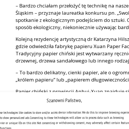
– Bardzo chciałam przełożyć tę technikę na nasz
Śląskim – przyznaje laureatka konkursu pn. „Swo
spotkanie z ekologicznym podejściem do sztuki. O
sposób ekologiczny, niekoniecznie używając bar
Kolejną rezydencję artystyczną dr Katarzyna Hil
gdzie odwiedziła fabrykę papieru Xuan Paper Fac
Tradycyjny papier chiński jest wytwarzany ręczn
drzewnej, drzewa sandałowego lub innego rodza
– To bardzo delikatny, cienki papier, ale o ogro
„królem papieru” lub „papierem długowieczności
Papier chiński z prowincji Anhui-Xuan znajduje s
kulturowego UNESCO. Produkcja jednej ryzy, któr
Szanowni Państwo,
maszynowo, trwa około dwóch lat. Istnieją różne 
technik suchych, inne do mokrych.
se technologies like cookies to store and/or access device information. We do this to improve browsing experi
to show personalized ads. Consenting to these technologies will allow us to process data such as browsing
vior or unique IDs on this site. Not consenting or withdrawing consent, may adversely affect certain featur
– Pomyślałam, że jeśli chcę zrobić projekt na pap
functions.