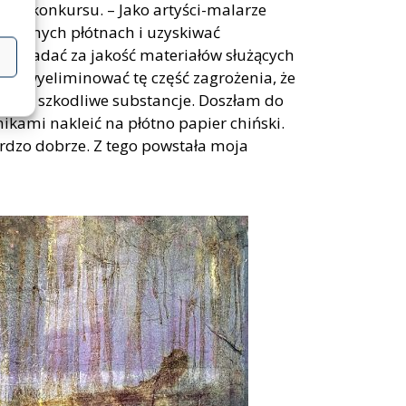
tka konkursu. – Jako artyści-malarze
owanych płótnach i uzyskiwać
powiadać za jakość materiałów służących
am wyeliminować tę część zagrożenia, że
erała szkodliwe substancje. Doszłam do
kami nakleić na płótno papier chiński.
rdzo dobrze. Z tego powstała moja