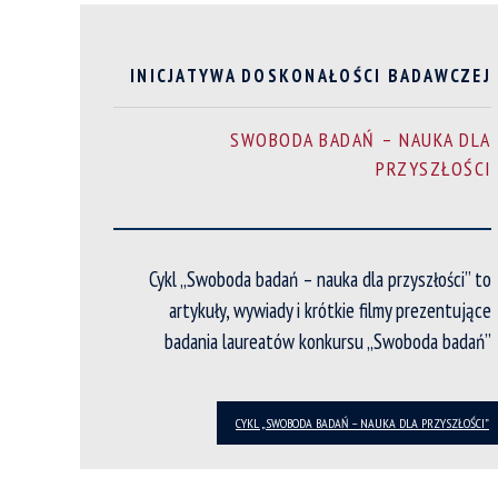
INICJATYWA DOSKONAŁOŚCI BADAWCZEJ
SWOBODA BADAŃ – NAUKA DLA
PRZYSZŁOŚCI
Cykl „Swoboda badań – nauka dla przyszłości” to
artykuły, wywiady i krótkie filmy prezentujące
badania laureatów konkursu „Swoboda badań”
CYKL „SWOBODA BADAŃ – NAUKA DLA PRZYSZŁOŚCI”