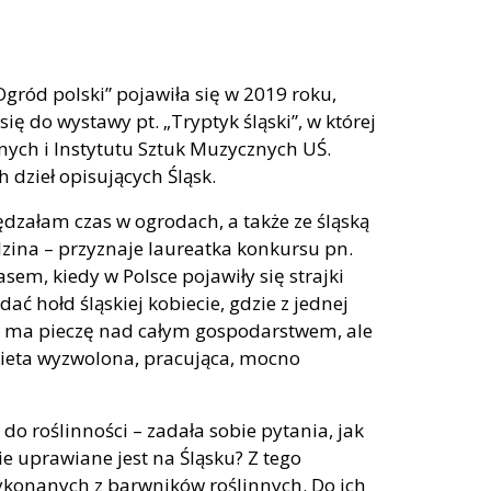
 Ogród polski” pojawiła się w 2019 roku,
ę do wystawy pt. „Tryptyk śląski”, w której
znych i Instytutu Sztuk Muzycznych UŚ.
 dzieł opisujących Śląsk.
pędzałam czas w ogrodach, a także ze śląską
zina – przyznaje laureatka konkursu pn.
sem, kiedy w Polsce pojawiły się strajki
ć hołd śląskiej kobiecie, gdzie z jednej
ra ma pieczę nad całym gospodarstwem, ale
kobieta wyzwolona, pracująca, mocno
do roślinności – zadała sobie pytania, jak
e uprawiane jest na Śląsku? Z tego
ykonanych z barwników roślinnych. Do ich