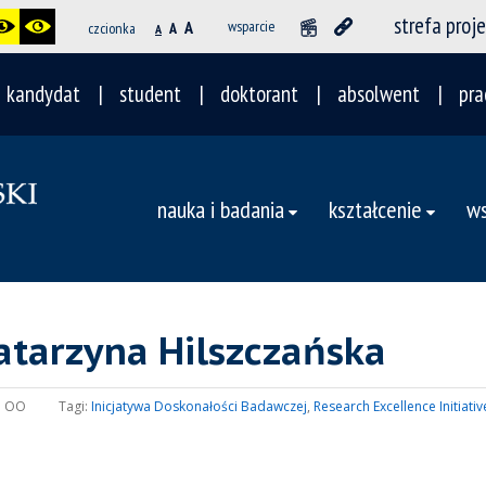
strefa proj
A
wsparcie
czcionka
A
A
kandydat
student
doktorant
absolwent
pra
nauka i badania
kształcenie
ws
atarzyna Hilszczańska
:
OO
Tagi:
Inicjatywa Doskonałości Badawczej
,
Research Excellence Initiativ