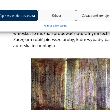
technologicznymi wyzwaniami – przyznaje laurea
możemy malować na płótnach czy nawet zagrunt
odpowiednie barwy, ale nie jesteśmy w stanie od
łącz wszystkie ciasteczka
Odrzuć
Zobacz preferencje
do gruntowania samego surowego płótna. Chciał
Polityka plików cookies
farba pokrywająca pierwszą warstwę będzie zawi
wniosku, że można spróbować naturalnymi techni
Zaczęłam robić pierwsze próby, które wypadły ba
autorska technologia.