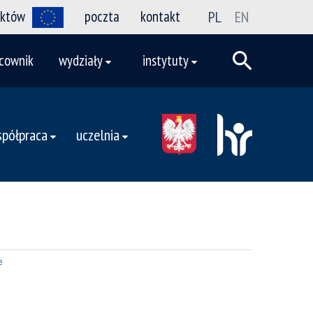
ektów
poczta
kontakt
PL
EN
cownik
wydziały
instytuty
półpraca
uczelnia
e