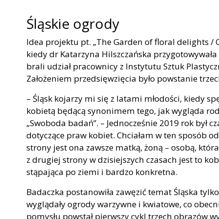
Śląskie ogrody
Idea projektu pt. „The Garden of floral delights /
kiedy dr Katarzyna Hilszczańska przygotowywała si
brali udział pracownicy z Instytutu Sztuk Plastyc
Założeniem przedsięwzięcia było powstanie trzech
– Śląsk kojarzy mi się z latami młodości, kiedy s
kobietą będącą synonimem tego, jak wygląda rod
„Swoboda badań”. – Jednocześnie 2019 rok był cza
dotyczące praw kobiet. Chciałam w ten sposób odda
strony jest ona zawsze matką, żoną – osobą, któ
z drugiej strony w dzisiejszych czasach jest to 
stąpająca po ziemi i bardzo konkretna.
Badaczka postanowiła zawęzić temat Śląska tylko 
wyglądały ogrody warzywne i kwiatowe, co obecni
pomysłu powstał pierwszy cykl trzech obrazów w