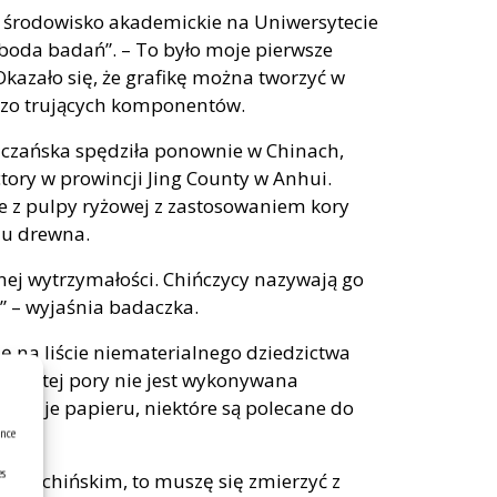
e środowisko akademickie na Uniwersytecie
boda badań”. – To było moje pierwsze
kazało się, że grafikę można tworzyć w
dzo trujących komponentów.
szczańska spędziła ponownie w Chinach,
tory w prowincji Jing County w Anhui.
ie z pulpy ryżowej z zastosowaniem kory
ju drewna.
mnej wytrzymałości. Chińczycy nazywają go
” – wyjaśnia badaczka.
ię na liście niematerialnego dziedzictwa
a do tej pory nie jest wykonywana
rodzaje papieru, niektóre są polecane do
ence
es
ierze chińskim, to muszę się zmierzyć z