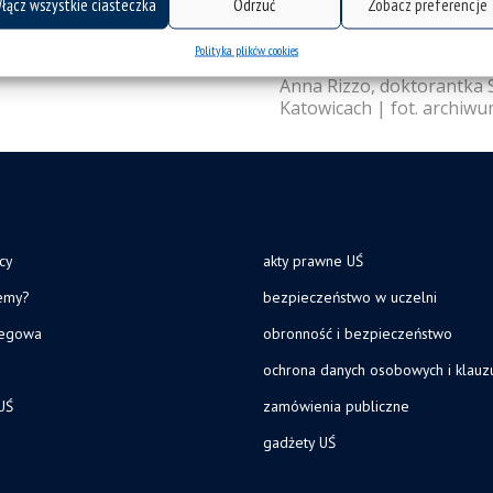
łącz wszystkie ciasteczka
Odrzuć
Zobacz preferencje
Polityka plików cookies
Anna Rizzo, doktorantka 
Katowicach | fot. archiwu
cy
akty prawne UŚ
jemy?
bezpieczeństwo w uczelni
legowa
obronność i bezpieczeństwo
ochrona danych osobowych i klau
UŚ
zamówienia publiczne
gadżety UŚ