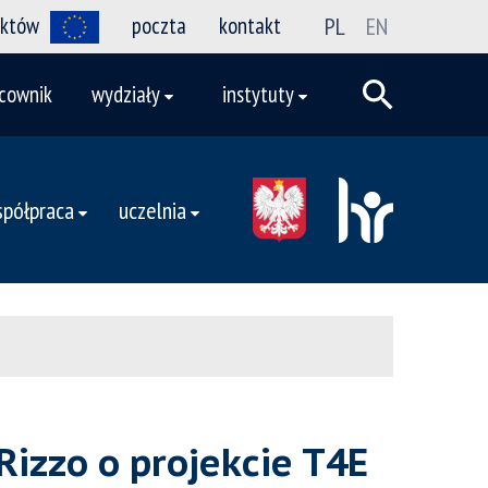
ektów
poczta
kontakt
PL
EN
cownik
wydziały
instytuty
półpraca
uczelnia
izzo o projekcie T4E