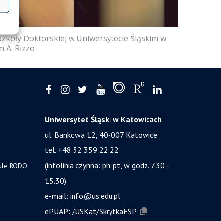
Szkoły Doktorskiej w Uniwersytecie Śląskim w
m A. Rizzo
Uniwersytet Śląski w Katowicach
ul. Bankowa 12, 40-007 Katowice
tel. +48 32 359 22 22
(infolinia czynna: pn-pt, w godz. 7.30–
zule RODO
15.30)
e-mail:
info@us.edu.pl
ePUAP:
/USKat/SkrytkaESP