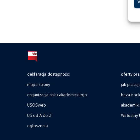
W
deklaracja dostępności
oferty pra
mapa strony
jak pracu
organizacja roku akademickiego
baza noc
USOSweb
akademiki
UŚ od A do Z
Wirtualny 
ogłoszenia