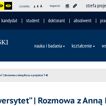
strefa proj
A
wsparcie
czcionka
A
A
kandydat
student
doktorant
absolwent
pra
nauka i badania
kształcenie
ws
” | Rozmowa z Anną Rizzo o projekcie T4E
rsytet” | Rozmowa z Anną R