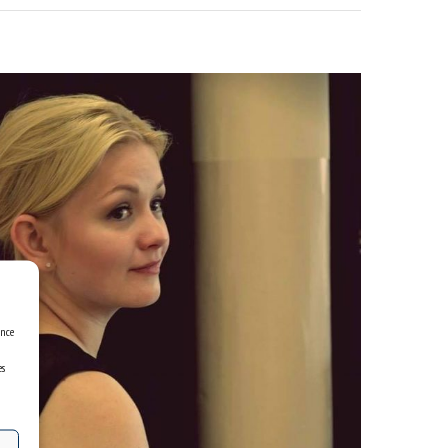
ence
es