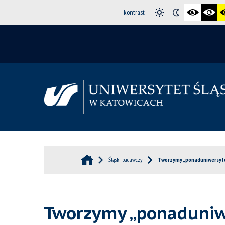
kontrast
Śląski badawczy
Tworzymy „ponaduniwersytet
Tworzymy „ponaduniwe