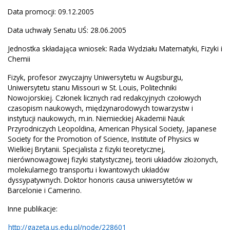
Data promocji: 09.12.2005
Data uchwały Senatu UŚ: 28.06.2005
Jednostka składająca wniosek: Rada Wydziału Matematyki, Fizyki i
Chemii
Fizyk, profesor zwyczajny Uniwersytetu w Augsburgu,
Uniwersytetu stanu Missouri w St. Louis, Politechniki
Nowojorskiej. Członek licznych rad redakcyjnych czołowych
czasopism naukowych, międzynarodowych towarzystw i
instytucji naukowych, m.in. Niemieckiej Akademii Nauk
Przyrodniczych Leopoldina, American Physical Society, Japanese
Society for the Promotion of Science, Institute of Physics w
Wielkiej Brytanii. Specjalista z fizyki teoretycznej,
nierównowagowej fizyki statystycznej, teorii układów złożonych,
molekularnego transportu i kwantowych układów
dyssypatywnych. Doktor honoris causa uniwersytetów w
Barcelonie i Camerino.
Inne publikacje:
http://gazeta.us.edu.pl/node/228601