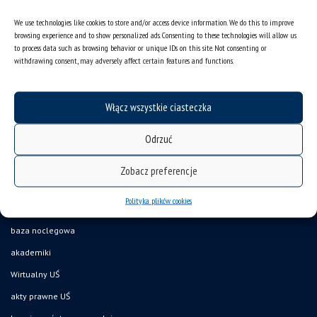
We use technologies like cookies to store and/or access device information. We do this to improve
browsing experience and to show personalized ads. Consenting to these technologies will allow us
to process data such as browsing behavior or unique IDs on this site. Not consenting or
deklaracja dostępności
withdrawing consent, may adversely affect certain features and functions.
mapa strony
organizacja roku akademickiego
Włącz wszystkie ciasteczka
USOSweb
Odrzuć
UŚ od A do Z
ogłoszenia
Zobacz preferencje
oferty pracy
Polityka plików cookies
jak pracujemy?
baza noclegowa
akademiki
Wirtualny UŚ
akty prawne UŚ