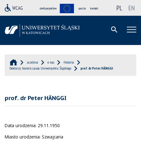
PL
EN
strefa projektów
poczta
kontakt
uczelnia
o nas
Historia
Doktorzy honoris causa Uniwersytetu Śląskiego
prof. dr Peter HÄNGGI
prof. dr Peter HÄNGGI
Data urodzenia: 29.11.1950
Miasto urodzenia: Szwajcaria