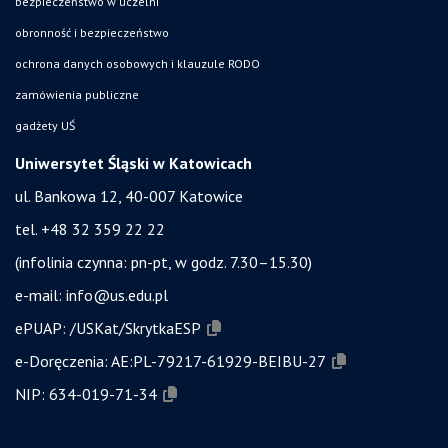
bezpieczeństwo w uczelni
obronność i bezpieczeństwo
ochrona danych osobowych i klauzule RODO
zamówienia publiczne
gadżety UŚ
Uniwersytet Śląski w Katowicach
ul. Bankowa 12, 40-007 Katowice
tel. +48 32 359 22 22
(infolinia czynna: pn-pt, w godz. 7.30–15.30)
e-mail:
info@us.edu.pl
ePUAP:
/USKat/SkrytkaESP
e-Doręczenia:
AE:PL-79217-61929-BEIBU-27
NIP:
634-019-71-34