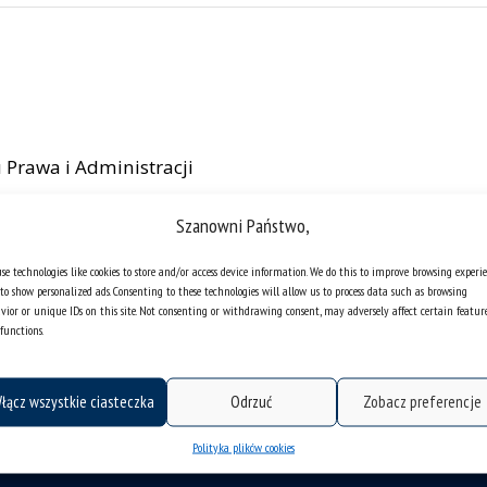
 Prawa i Administracji
Szanowni Państwo,
se technologies like cookies to store and/or access device information. We do this to improve browsing experi
to show personalized ads. Consenting to these technologies will allow us to process data such as browsing
vior or unique IDs on this site. Not consenting or withdrawing consent, may adversely affect certain featur
functions.
łącz wszystkie ciasteczka
Odrzuć
Zobacz preferencje
Polityka plików cookies