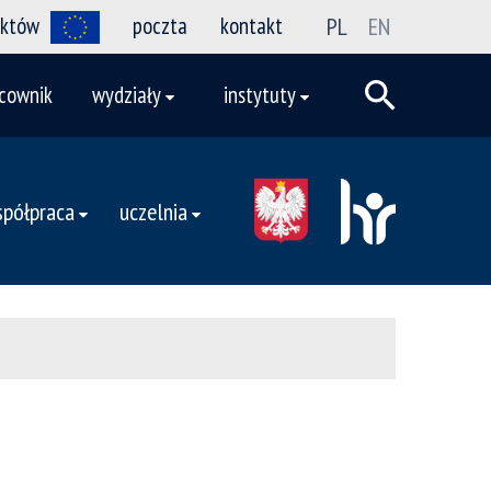
ektów
poczta
kontakt
PL
EN
cownik
wydziały
instytuty
półpraca
uczelnia