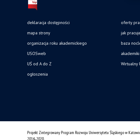
deklaracja dostępności
oferty pra
mapa strony
jak pracu
organizacja roku akademickiego
baza noc
USOSweb
akademiki
UŚ od A do Z
Wirtualny 
ogłoszenia
Projekt Zintegrowany Program Rozwoju Uniwersytetu Śląskiego w Katowi
2014˗2020.