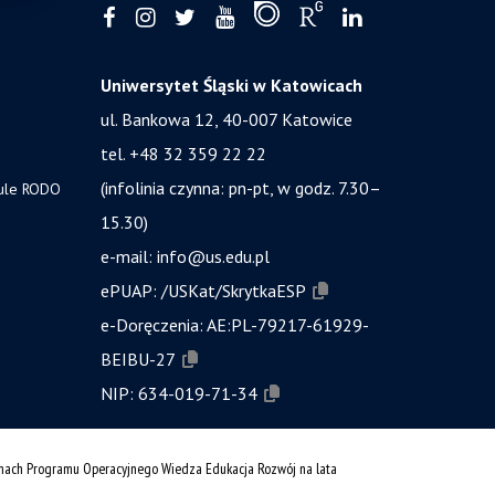
Uniwersytet Śląski w Katowicach
ul. Bankowa 12, 40-007 Katowice
tel. +48 32 359 22 22
(infolinia czynna: pn-pt, w godz. 7.30–
zule RODO
15.30)
e-mail:
info@us.edu.pl
ePUAP:
/USKat/SkrytkaESP
e-Doręczenia:
AE:PL-79217-61929-
BEIBU-27
NIP:
634-019-71-34
amach Programu Operacyjnego Wiedza Edukacja Rozwój na lata