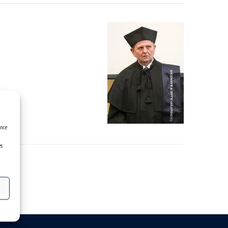
ence
es