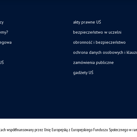
cy
akty prawne UŚ
jemy?
bezpieczeństwo w uczelni
legowa
obronność i bezpieczeństwo
ochrona danych osobowych i klau
UŚ
zamówienia publiczne
gadżety UŚ
cach współfinansowany przez Unię Europejską z Europejskiego Funduszu Społecznego w r