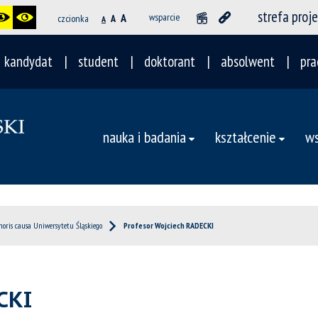
strefa proj
A
wsparcie
czcionka
A
A
kandydat
student
doktorant
absolwent
pra
nauka i badania
kształcenie
ws
oris causa Uniwersytetu Śląskiego
Profesor Wojciech RADECKI
CKI